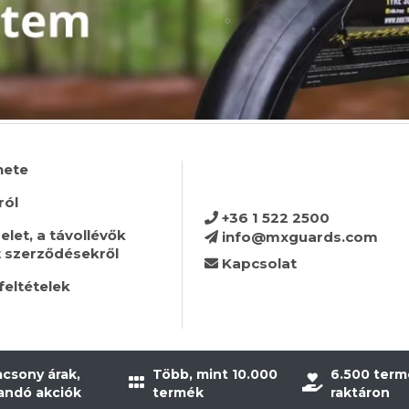
nete
ról
+36 1 522 2500
let, a távollévők
info@mxguards.com
t szerződésekről
Kapcsolat
feltételek
acsony árak,
Több, mint 10.000
6.500 term
landó akciók
termék
raktáron