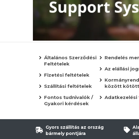
Általános Szerződési
Rendelés me
Feltételek
Az elállási jog
Fizetési feltételek
Kormányrende
Szállítási feltételek
között kötöt
Fontos tudnivalók /
Adatkezelési 
Gyakori kérdések
Gyors szállítás az ország
Al
bármely pontjára
ál