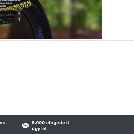
ék
8.000 elégedett
ügyfél