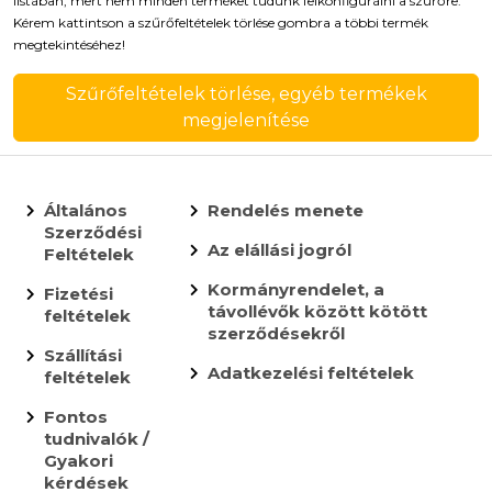
listában, mert nem minden terméket tudunk felkonfigurálni a szűrőre.
Kérem kattintson a szűrőfeltételek törlése gombra a többi termék
megtekintéséhez!
Szűrőfeltételek törlése, egyéb termékek
megjelenítése
Általános
Rendelés menete
Szerződési
Az elállási jogról
Feltételek
Kormányrendelet, a
Fizetési
távollévők között kötött
feltételek
szerződésekről
Szállítási
Adatkezelési feltételek
feltételek
Fontos
tudnivalók /
Gyakori
kérdések