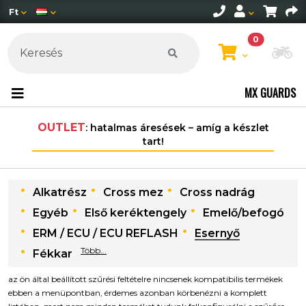
Ft
0
Mo
MX GUARDS
OUTLET
: hatalmas áresések – amíg a készlet
tart!
Alkatrész
Cross mez
Cross nadrág
Egyéb
Első keréktengely
Emelő/befogó
ERM / ECU / ECU REFLASH
Esernyő
Több...
Fékkar
az ön által beállított szűrési feltételre nincsenek kompatibilis termékek
ebben a menüpontban, érdemes azonban körbenézni a komplett