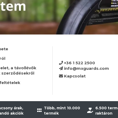
nete
ról
+36 1 522 2500
let, a távollévők
info@mxguards.com
t szerződésekről
Kapcsolat
feltételek
acsony árak,
Több, mint 10.000
6.500 term
landó akciók
termék
raktáron