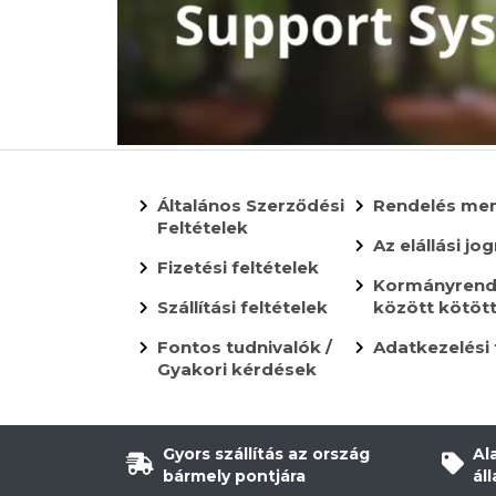
Általános Szerződési
Rendelés me
Feltételek
Az elállási jog
Fizetési feltételek
Kormányrende
Szállítási feltételek
között kötöt
Fontos tudnivalók /
Adatkezelési 
Gyakori kérdések
Gyors szállítás az ország
Al
bármely pontjára
ál