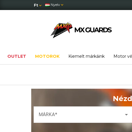
Nyelv
Ft
OUTLET
MOTOROK
Kiemelt márkáink
Motor v
Nézd
arrow_drop_down
MÁRKA