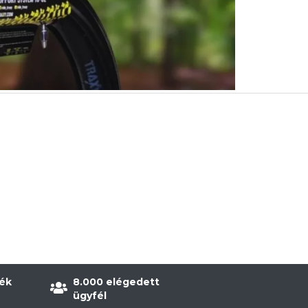
ék
8.000 elégedett
ügyfél