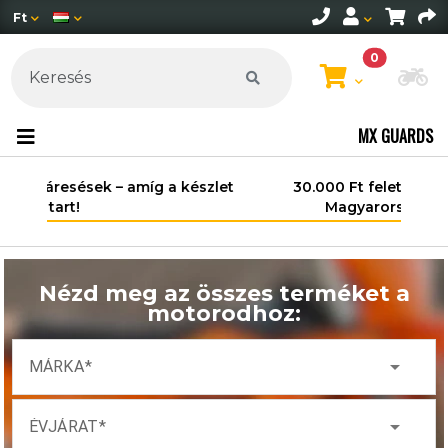
Ft
0
Mo
MX GUARDS
30.000 Ft felett ingyenes szállítás
Magyarország területén*.
Nézd meg az összes terméket a
motorodhoz:
arrow_drop_down
MÁRKA
arrow_drop_down
ÉVJÁRAT