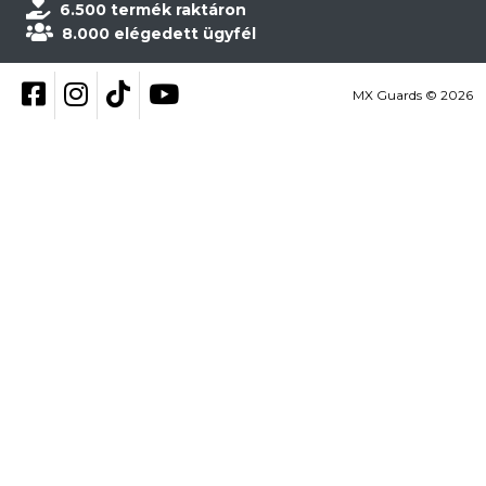
6.500 termék raktáron
8.000 elégedett ügyfél
Kövess be Facebookon
Kövess be Instagramon
Kövess be TikTokon
YouTube
MX Guards © 2026