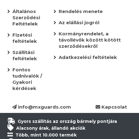
Általános
Rendelés menete
Szerződési
Az elállási jogról
Feltételek
Kormányrendelet, a
Fizetési
távollévők között kötött
feltételek
szerződésekről
Szállítási
Adatkezelési feltételek
feltételek
Fontos
tudnivalók /
Gyakori
kérdések
info@mxguards.com
Kapcsolat
Gyors szállítás az ország bármely pontjára
Alacsony árak, állandó akciók
Több, mint 10.000 termék