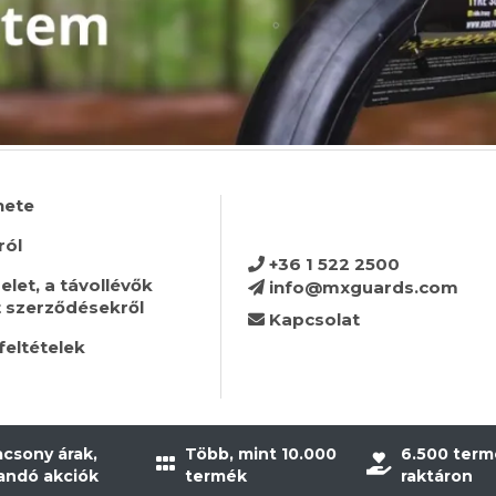
nete
ról
+36 1 522 2500
let, a távollévők
info@mxguards.com
t szerződésekről
Kapcsolat
feltételek
acsony árak,
Több, mint 10.000
6.500 term
landó akciók
termék
raktáron