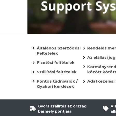
Általános Szerződési
Rendelés me
Feltételek
Az elállási jog
Fizetési feltételek
Kormányrende
Szállítási feltételek
között kötöt
Fontos tudnivalók /
Adatkezelési 
Gyakori kérdések
Gyors szállítás az ország
Al
bármely pontjára
ál