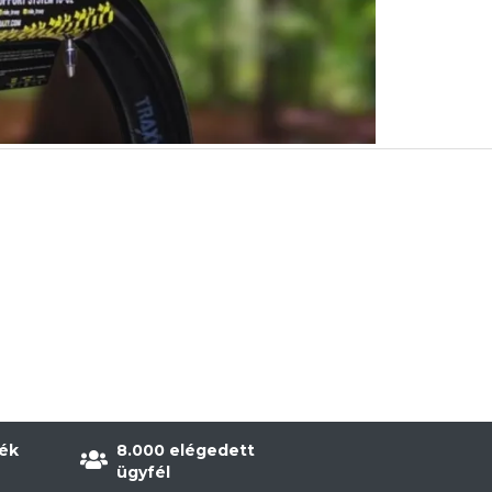
ék
8.000 elégedett
ügyfél