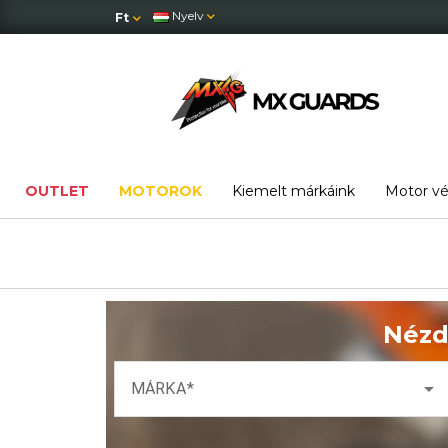
Nyelv
Ft
OUTLET
MOTOROK
Kiemelt márkáink
Motor v
Nézd
arrow_drop_down
MÁRKA