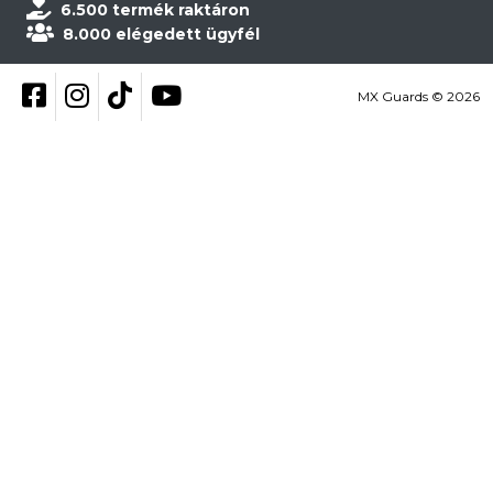
6.500 termék raktáron
8.000 elégedett ügyfél
Kövess be Facebookon
Kövess be Instagramon
Kövess be TikTokon
YouTube
MX Guards © 2026