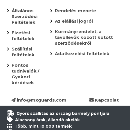
Általános
Rendelés menete
Szerződési
Az elállási jogról
Feltételek
Kormányrendelet, a
Fizetési
távollévők között kötött
feltételek
szerződésekről
Szállítási
Adatkezelési feltételek
feltételek
Fontos
tudnivalók /
Gyakori
kérdések
info@mxguards.com
Kapcsolat
Gyors szállítás az ország bármely pontjára
Alacsony árak, állandó akciók
Több, mint 10.000 termék