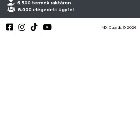
6.500 termék raktáron
8.000 elégedett ügyfél
Kövess be Facebookon
Kövess be Instagramon
Kövess be TikTokon
YouTube
MX Guards © 2026