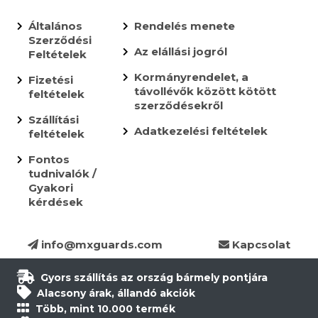
Általános
Rendelés menete
Szerződési
Az elállási jogról
Feltételek
Kormányrendelet, a
Fizetési
távollévők között kötött
feltételek
szerződésekről
Szállítási
Adatkezelési feltételek
feltételek
Fontos
tudnivalók /
Gyakori
kérdések
info@mxguards.com
Kapcsolat
Gyors szállítás az ország bármely pontjára
Alacsony árak, állandó akciók
Több, mint 10.000 termék