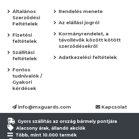
Általános
Rendelés menete
Szerződési
Az elállási jogról
Feltételek
Kormányrendelet, a
Fizetési
távollévők között kötött
feltételek
szerződésekről
Szállítási
Adatkezelési feltételek
feltételek
Fontos
tudnivalók /
Gyakori
kérdések
info@mxguards.com
Kapcsolat
Gyors szállítás az ország bármely pontjára
Alacsony árak, állandó akciók
Több, mint 10.000 termék