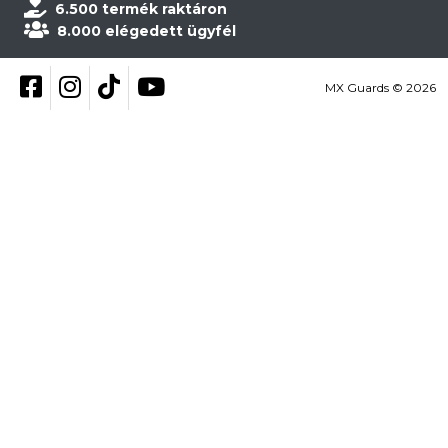
6.500 termék raktáron
8.000 elégedett ügyfél
Kövess be Facebookon
Kövess be Instagramon
Kövess be TikTokon
YouTube
MX Guards © 2026