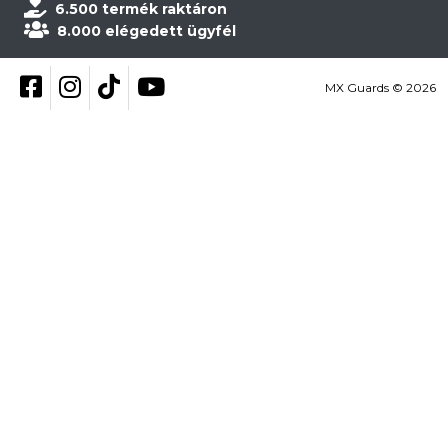
6.500 termék raktáron
8.000 elégedett ügyfél
Kövess be Facebookon
Kövess be Instagramon
Kövess be TikTokon
YouTube
MX Guards © 2026