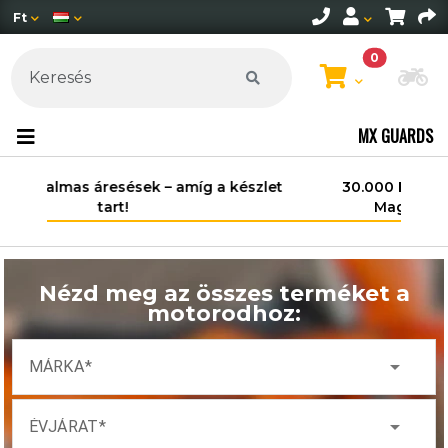
Ft
0
Mo
MX GUARDS
30.000 Ft felett ingyenes szállítás
Magyarország területén*.
Nézd meg az összes terméket a
motorodhoz:
arrow_drop_down
MÁRKA
arrow_drop_down
ÉVJÁRAT