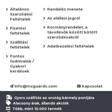
Általános
Rendelés menete
Szerződési
Az elállási jogról
Feltételek
Kormányrendelet, a
Fizetési
távollévők között kötött
feltételek
szerződésekről
Szállítási
Adatkezelési feltételek
feltételek
Fontos
tudnivalók /
Gyakori
kérdések
info@mxguards.com
Kapcsolat
Gyors szállítás az ország bármely pontjára
Alacsony árak, állandó akciók
Több, mint 10.000 termék