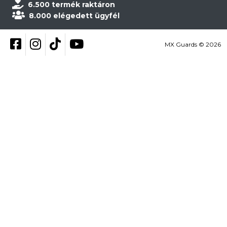
6.500 termék raktáron
8.000 elégedett ügyfél
Kövess be Facebookon
Kövess be Instagramon
Kövess be TikTokon
YouTube
MX Guards © 2026