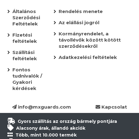
Általános
Rendelés menete
Szerződési
Az elállási jogról
Feltételek
Kormányrendelet, a
Fizetési
távollévők között kötött
feltételek
szerződésekről
Szállítási
Adatkezelési feltételek
feltételek
Fontos
tudnivalók /
Gyakori
kérdések
info@mxguards.com
Kapcsolat
Gyors szállítás az ország bármely pontjára
Alacsony árak, állandó akciók
Több, mint 10.000 termék