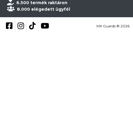
6.500 termék raktáron
8.000 elégedett ügyfél
Kövess be Facebookon
Kövess be Instagramon
Kövess be TikTokon
YouTube
MX Guards © 2026