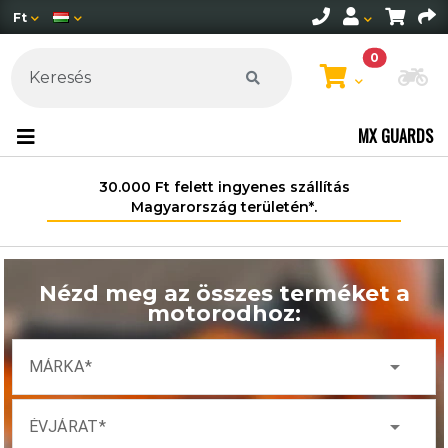
Ft
0
Mo
MX GUARDS
30.000 Ft felett ingyenes szállítás
Magyarország területén*.
Nézd meg az összes terméket a
motorodhoz:
arrow_drop_down
MÁRKA
arrow_drop_down
ÉVJÁRAT