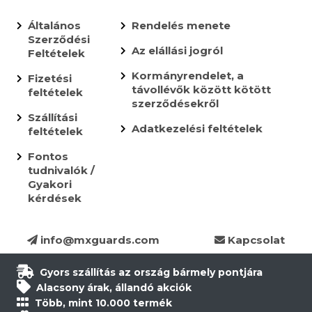
Általános
Rendelés menete
Szerződési
Az elállási jogról
Feltételek
Kormányrendelet, a
Fizetési
távollévők között kötött
feltételek
szerződésekről
Szállítási
Adatkezelési feltételek
feltételek
Fontos
tudnivalók /
Gyakori
kérdések
info@mxguards.com
Kapcsolat
Gyors szállítás az ország bármely pontjára
Alacsony árak, állandó akciók
Több, mint 10.000 termék