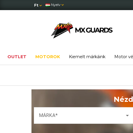
Nyelv
Ft
OUTLET
MOTOROK
Kiemelt márkáink
Motor v
Nézd
arrow_drop_down
MÁRKA