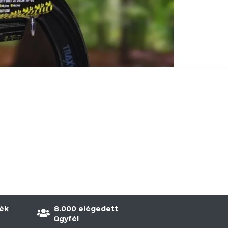
ék
8.000 elégedett
ügyfél