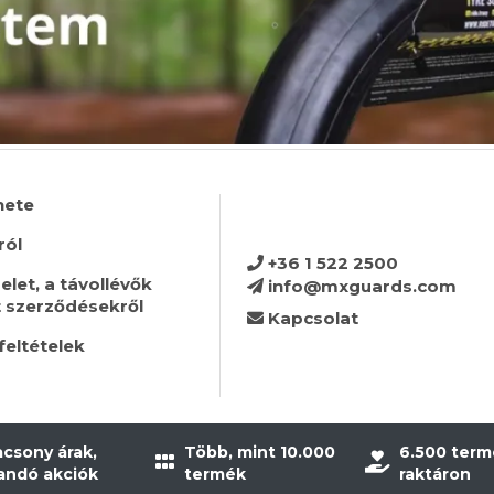
nete
ról
+36 1 522 2500
let, a távollévők
info@mxguards.com
t szerződésekről
Kapcsolat
feltételek
acsony árak,
Több, mint 10.000
6.500 term
landó akciók
termék
raktáron