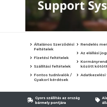
Általános Szerződési
Rendelés me
Feltételek
Az elállási jog
Fizetési feltételek
Kormányrende
Szállítási feltételek
között kötöt
Fontos tudnivalók /
Adatkezelési 
Gyakori kérdések
Gyors szállítás az ország
Al
bármely pontjára
ál