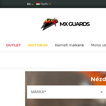
Nyelv
Ft
OUTLET
MOTOROK
Kiemelt márkáink
Motor v
Nézd
arrow_drop_down
MÁRKA