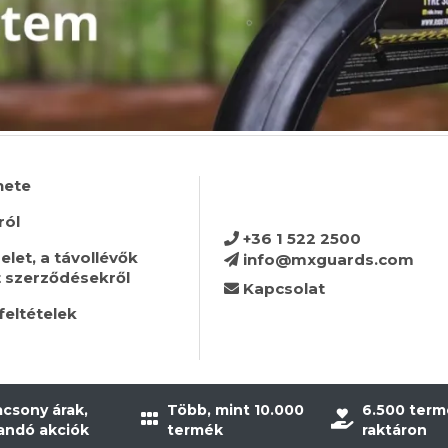
nete
ról
+36 1 522 2500
let, a távollévők
info@mxguards.com
t szerződésekről
Kapcsolat
feltételek
acsony árak,
Több, mint 10.000
6.500 term
landó akciók
termék
raktáron