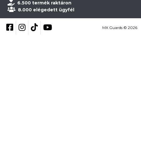
6.500 termék raktáron
8.000 elégedett ügyfél
Kövess be Facebookon
Kövess be Instagramon
Kövess be TikTokon
YouTube
MX Guards © 2026