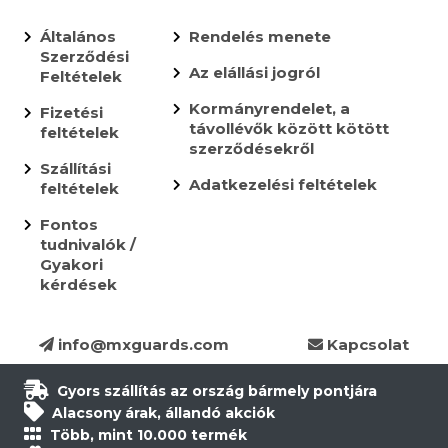
Általános
Rendelés menete
Szerződési
Az elállási jogról
Feltételek
Kormányrendelet, a
Fizetési
távollévők között kötött
feltételek
szerződésekről
Szállítási
Adatkezelési feltételek
feltételek
Fontos
tudnivalók /
Gyakori
kérdések
info@mxguards.com
Kapcsolat
Gyors szállítás az ország bármely pontjára
Alacsony árak, állandó akciók
Több, mint 10.000 termék