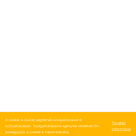
A cookie-k (sütik) segítenek szolgáltatásaink
További
biztosításában. Szolgáltatásaink igénybe vételével Ön
információ
beleegyezik a cookie-k használatába.