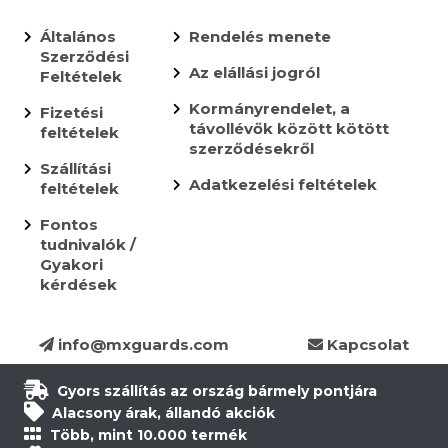
Általános
Rendelés menete
Szerződési
Az elállási jogról
Feltételek
Kormányrendelet, a
Fizetési
távollévők között kötött
feltételek
szerződésekről
Szállítási
Adatkezelési feltételek
feltételek
Fontos
tudnivalók /
Gyakori
kérdések
info@mxguards.com
Kapcsolat
Gyors szállítás az ország bármely pontjára
Alacsony árak, állandó akciók
Több, mint 10.000 termék