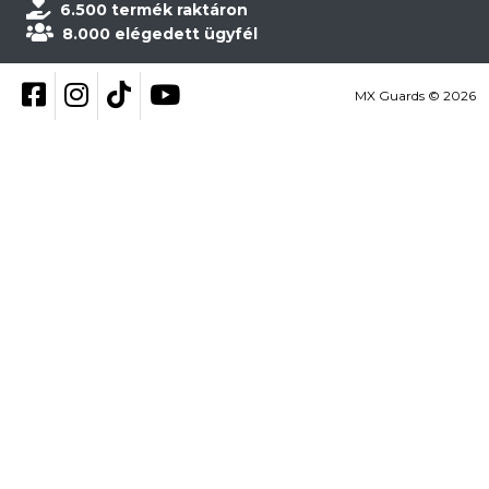
6.500 termék raktáron
8.000 elégedett ügyfél
Kövess be Facebookon
Kövess be Instagramon
Kövess be TikTokon
YouTube
MX Guards © 2026