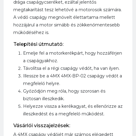
drága csapágycseréket, ezáltal jelentős
megtakarítást tesz lehetővé a motorosok számára.
A védő csapágy megnövelt élettartama mellett
hozzájárul a motor simább és zökkenőmentesebb
működéséhez is.
Telepítési útmutató:
Emelje fel a motorkerékpárt, hogy hozzáférjen
a csapágyakhoz.
Távolítsa el a régi csapágy védőt, ha van ilyen.
Illessze be a 4MX 4MX-BP-02 csapágy védőt a
megfelelő helyre.
Győződjön meg róla, hogy szorosan és
biztosan illeszkedik.
Helyezze vissza a kerékagyat, és ellenőrizze az
illeszkedést és a megfelelő működést.
Vásárlói visszajelzések:
A 4MX csapágy védőjét már számos elégedett