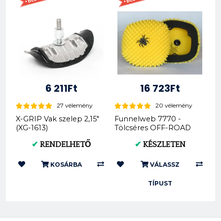
6 211Ft
16 723Ft
27 vélemény
20 vélemény
X-GRIP Vak szelep 2,15"
Funnelweb 7770 -
(XG-1613)
Tölcséres OFF-ROAD
Légszűrő - KTM &
✔
RENDELHETŐ
✔
KÉSZLETEN
Husqvarna...
KOSÁRBA
VÁLASSZ
TÍPUST