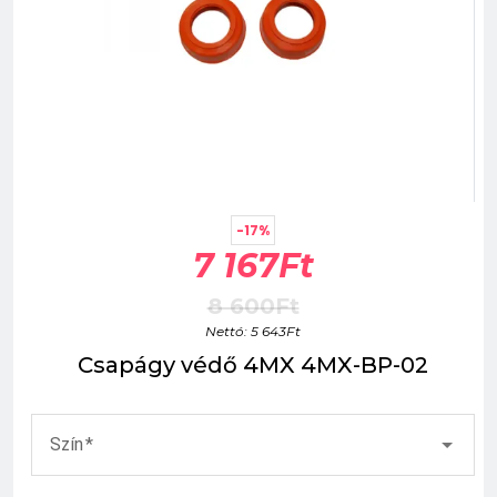
-17%
7 167Ft
8 600Ft
Nettó: 5 643Ft
Csapágy védő 4MX 4MX-BP-02
Szín