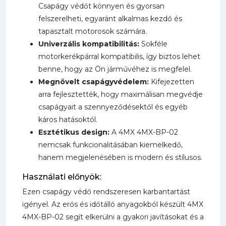
Csapágy védőt könnyen és gyorsan
felszerelheti, egyaránt alkalmas kezdő és
tapasztalt motorosok számára.
Univerzális kompatibilitás:
Sokféle
motorkerékpárral kompatibilis, így biztos lehet
benne, hogy az Ön járművéhez is megfelel.
Megnövelt csapágyvédelem:
Kifejezetten
arra fejlesztették, hogy maximálisan megvédje
csapágyait a szennyeződésektől és egyéb
káros hatásoktól.
Esztétikus design:
A 4MX 4MX-BP-02
nemcsak funkcionalitásában kiemelkedő,
hanem megjelenésében is modern és stílusos.
Használati előnyök:
Ezen csapágy védő rendszeresen karbantartást
igényel. Az erős és időtálló anyagokból készült 4MX
4MX-BP-02 segít elkerülni a gyakori javításokat és a