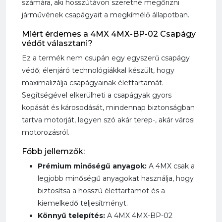
számára, aki hosszútávon szeretné megőrizni
járművének csapágyait a megkímélő állapotban.
Miért érdemes a 4MX 4MX-BP-02 Csapágy
védőt választani?
Ez a termék nem csupán egy egyszerű csapágy
védő; élenjáró technológiákkal készült, hogy
maximalizálja csapágyainak élettartamát.
Segítségével elkerülheti a csapágyak gyors
kopását és károsodását, mindennap biztonságban
tartva motorját, legyen szó akár terep-, akár városi
motorozásról.
Főbb jellemzők:
Prémium minőségű anyagok:
A 4MX csak a
legjobb minőségű anyagokat használja, hogy
biztosítsa a hosszú élettartamot és a
kiemelkedő teljesítményt.
Könnyű telepítés:
A 4MX 4MX-BP-02