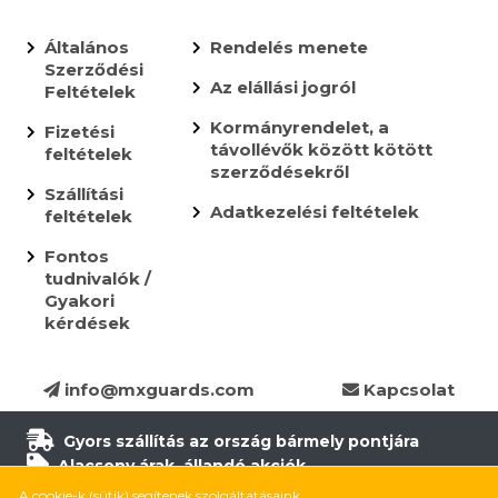
Általános
Rendelés menete
Szerződési
Az elállási jogról
Feltételek
Kormányrendelet, a
Fizetési
távollévők között kötött
feltételek
szerződésekről
Szállítási
Adatkezelési feltételek
feltételek
Fontos
tudnivalók /
Gyakori
kérdések
info@mxguards.com
Kapcsolat
Gyors szállítás az ország bármely pontjára
Alacsony árak, állandó akciók
Több, mint 10.000 termék
A cookie-k (sütik) segítenek szolgáltatásaink