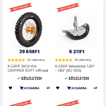
39 656Ft
6 211Ft
30 vélemény
35 vélemény
X-GRIP JACK the
X-GRIP Vakszelep 1,60“
GRIPPER SOFT offroad
– 1,85“ (XG-1615)
hátsó gumi 140/80-18
✔
KÉSZLETEN
✔
KÉSZLETEN
XG-2103
KOSÁRBA
KOSÁRBA