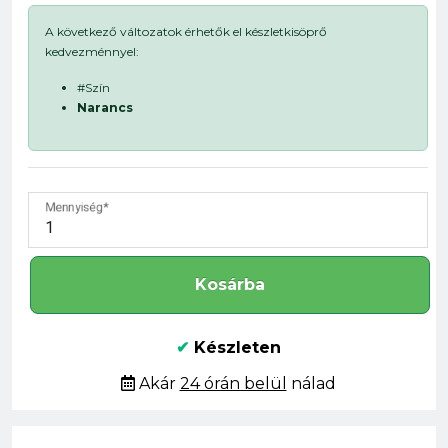
A következő változatok érhetők el készletkisöprő
kedvezménnyel:
#Szín
Narancs
Mennyiség
Kosárba
✔
Készleten
Akár
24 órán belül
nálad