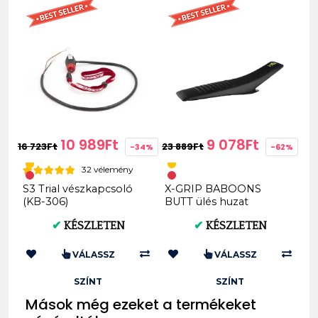
10 989Ft
9 078Ft
16 723Ft
23 889Ft
-34%
-62%
32 vélemény
S3 Trial vészkapcsoló
X-GRIP BABOONS
(KB-306)
BUTT ülés huzat
Husqvarna TE FE 2017–
✔
KÉSZLETEN
✔
KÉSZLETEN
2019 TC FC 2016...
VÁLASSZ
VÁLASSZ
SZÍNT
SZÍNT
Mások még ezeket a termékeket