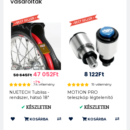
vásárolták
47 052Ft
8 122Ft
50 645Ft
-7%
24 vélemény
19 vélemény
NUETECH Tubliss -
MOTION PRO
rendszer, hátsó 18"
teleszkóp légtelenítő
(x1.85-2.15 Gen2)
(KTM SX SXF EXC SMR
✔
KÉSZLETEN
✔
KÉSZLETEN
SMCR) M4*0....
KOSÁRBA
KOSÁRBA