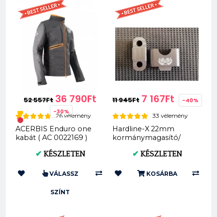
36 790Ft
7 167Ft
52 557Ft
11 945Ft
-40%
-30%
26 vélemény
33 vélemény
ACERBIS Enduro one
Hardline-X 22mm
kabát ( AC 0022169 )
kormánymagasító/
emelés 20/30mm
✔
KÉSZLETEN
✔
KÉSZLETEN
VÁLASSZ
KOSÁRBA
SZÍNT