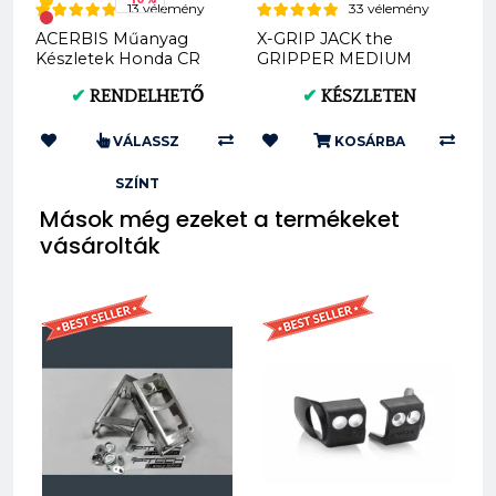
13 vélemény
33 vélemény
ACERBIS Műanyag
X-GRIP JACK the
Készletek Honda CR
GRIPPER MEDIUM
125R/250R 04-07
offroad hátsó gumi
✔
RENDELHETŐ
✔
KÉSZLETEN
(Fekete * Standard) AC
140/80-18 XG-2104
0007...
VÁLASSZ
KOSÁRBA
SZÍNT
Mások még ezeket a termékeket
vásárolták