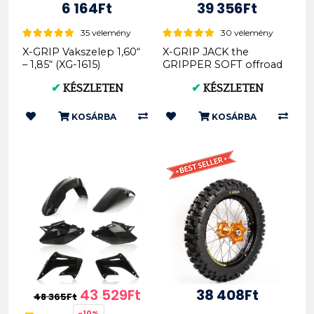
6 164Ft
39 356Ft
35 vélemény
30 vélemény
X-GRIP Vakszelep 1,60“
X-GRIP JACK the
– 1,85“ (XG-1615)
GRIPPER SOFT offroad
hátsó gumi 140/80-18
✔
KÉSZLETEN
✔
KÉSZLETEN
XG-2103
KOSÁRBA
KOSÁRBA
43 529Ft
38 408Ft
48 365Ft
-10%