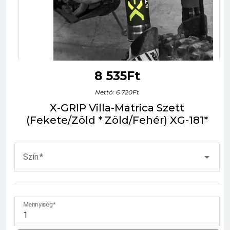
8 535Ft
Nettó: 6 720Ft
X-GRIP Villa-Matrica Szett
(Fekete/Zöld * Zöld/Fehér) XG-181*
Szín
Mennyiség