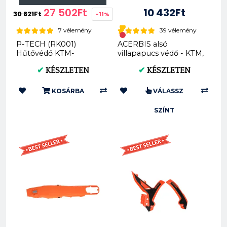
27 502Ft
10 432Ft
30 821Ft
-11%
7 vélemény
39 vélemény
P-TECH (RK001)
ACERBIS alsó
Hűtővédő KTM-
villapapucs védő - KTM,
Husabeg-Husqvarna
Husky, Sherco (AC
✔
KÉSZLETEN
✔
KÉSZLETEN
0023196)
KOSÁRBA
VÁLASSZ
SZÍNT