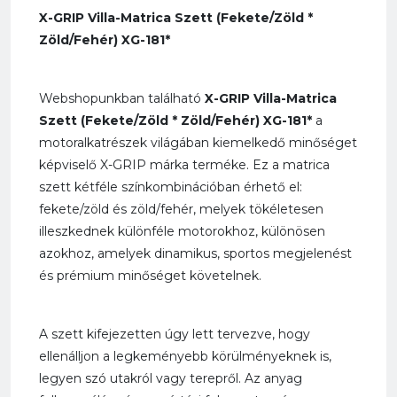
X-GRIP Villa-Matrica Szett (Fekete/Zöld *
Zöld/Fehér) XG-181*
Webshopunkban található
X-GRIP Villa-Matrica
Szett (Fekete/Zöld * Zöld/Fehér) XG-181*
a
motoralkatrészek világában kiemelkedő minőséget
képviselő X-GRIP márka terméke. Ez a matrica
szett kétféle színkombinációban érhető el:
fekete/zöld és zöld/fehér, melyek tökéletesen
illeszkednek különféle motorokhoz, különösen
azokhoz, amelyek dinamikus, sportos megjelenést
és prémium minőséget követelnek.
A szett kifejezetten úgy lett tervezve, hogy
ellenálljon a legkeményebb körülményeknek is,
legyen szó utakról vagy terepről. Az anyag