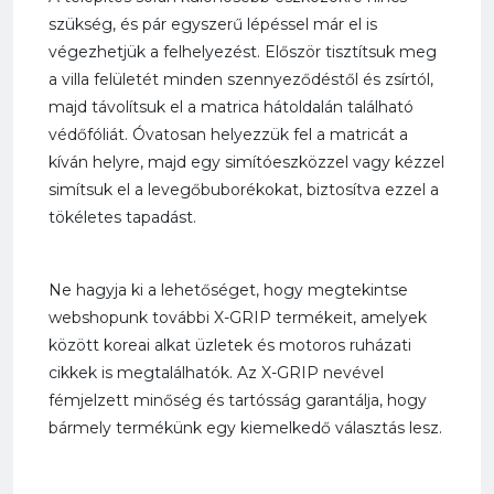
szükség, és pár egyszerű lépéssel már el is
végezhetjük a felhelyezést. Először tisztítsuk meg
a villa felületét minden szennyeződéstől és zsírtól,
majd távolítsuk el a matrica hátoldalán található
védőfóliát. Óvatosan helyezzük fel a matricát a
kíván helyre, majd egy simítóeszközzel vagy kézzel
simítsuk el a levegőbuborékokat, biztosítva ezzel a
tökéletes tapadást.
Ne hagyja ki a lehetőséget, hogy megtekintse
webshopunk további X-GRIP termékeit, amelyek
között koreai alkat üzletek és motoros ruházati
cikkek is megtalálhatók. Az X-GRIP nevével
fémjelzett minőség és tartósság garantálja, hogy
bármely termékünk egy kiemelkedő választás lesz.