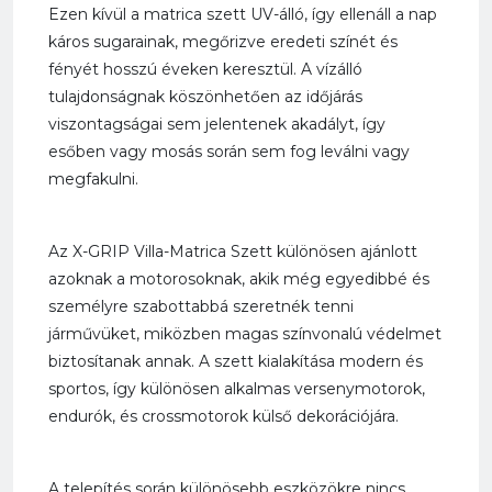
Ezen kívül a matrica szett UV-álló, így ellenáll a nap
káros sugarainak, megőrizve eredeti színét és
fényét hosszú éveken keresztül. A vízálló
tulajdonságnak köszönhetően az időjárás
viszontagságai sem jelentenek akadályt, így
esőben vagy mosás során sem fog leválni vagy
megfakulni.
Az X-GRIP Villa-Matrica Szett különösen ajánlott
azoknak a motorosoknak, akik még egyedibbé és
személyre szabottabbá szeretnék tenni
járművüket, miközben magas színvonalú védelmet
biztosítanak annak. A szett kialakítása modern és
sportos, így különösen alkalmas versenymotorok,
endurók, és crossmotorok külső dekorációjára.
A telepítés során különösebb eszközökre nincs