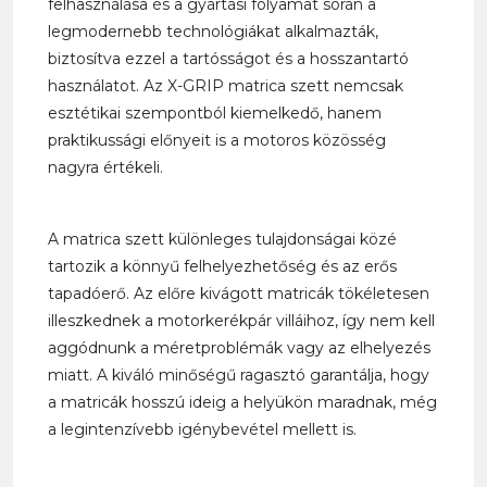
felhasználása és a gyártási folyamat során a
legmodernebb technológiákat alkalmazták,
biztosítva ezzel a tartósságot és a hosszantartó
használatot. Az X-GRIP matrica szett nemcsak
esztétikai szempontból kiemelkedő, hanem
praktikussági előnyeit is a motoros közösség
nagyra értékeli.
A matrica szett különleges tulajdonságai közé
tartozik a könnyű felhelyezhetőség és az erős
tapadóerő. Az előre kivágott matricák tökéletesen
illeszkednek a motorkerékpár villáihoz, így nem kell
aggódnunk a méretproblémák vagy az elhelyezés
miatt. A kiváló minőségű ragasztó garantálja, hogy
a matricák hosszú ideig a helyükön maradnak, még
a legintenzívebb igénybevétel mellett is.