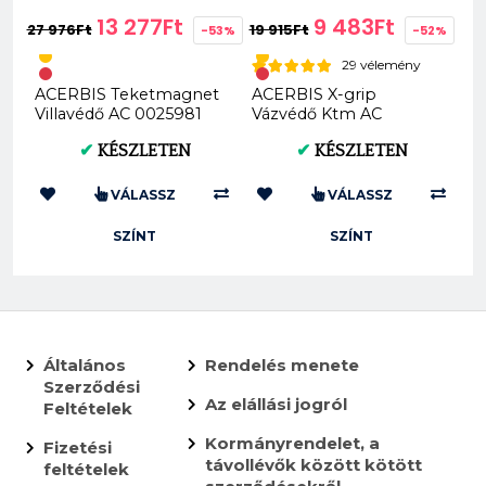
13 277Ft
9 483Ft
27 976Ft
19 915Ft
-53%
-52%
29 vélemény
ACERBIS Teketmagnet
ACERBIS X-grip
Villavédő AC 0025981
Vázvédő Ktm AC
0025245
✔
KÉSZLETEN
✔
KÉSZLETEN
VÁLASSZ
VÁLASSZ
SZÍNT
SZÍNT
Általános
Rendelés menete
Szerződési
Az elállási jogról
Feltételek
Kormányrendelet, a
Fizetési
távollévők között kötött
feltételek