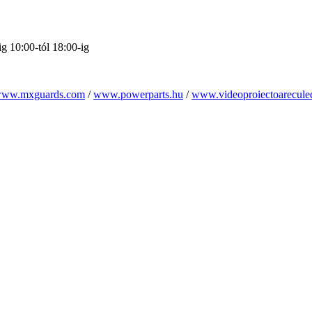
g 10:00-tól 18:00-ig
ww.mxguards.com
/
www.powerparts.hu
/
www.videoproiectoarecule