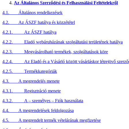
Az Általános Szerződési és Felhasználási Feltételekről
4.1. Általános rendelkezések
4.2. Az ÁSZF hatálya és közzététel
4.2.1. Az ÁSZF hatálya
4.2.2. Eladó webáruházának szolgáltatási területének hatálya
4.2.3. Megvásárolható termékek, szolgáltatások köre
4.2.4. Az Eladó és a Vásárló között vásárláskor létrejövő szerződ
4.2.5. Termékkategóriák
4.3. A megrendelés menete
4.3.1. Regisztráció menete
4.3.2. A – személyes – Fiók használata
4.4. A megrendelések feldolgozása
4.5. A megrendelt termék vételárának megfizetése