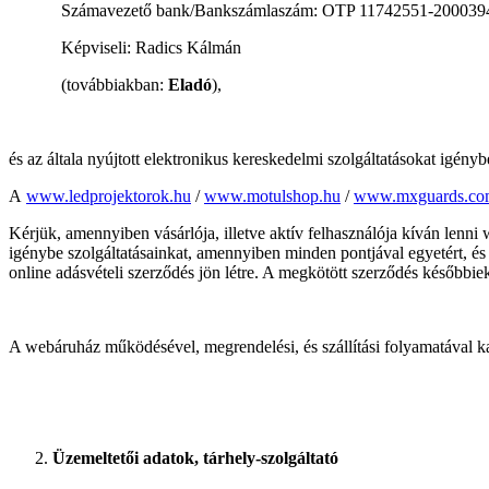
Számavezető bank/Bankszámlaszám: OTP 11742551-2
Képviseli: Radics Kálmán
(továbbiakban:
Eladó
),
és az általa nyújtott elektronikus kereskedelmi szolgáltatásokat igén
A
www.ledprojektorok.hu
/
www.motulshop.hu
/
www.mxguards.co
Kérjük, amennyiben vásárlója, illetve aktív felhasználója kíván lenni
igénybe szolgáltatásainkat, amennyiben minden pontjával egyetért, és
online adásvételi szerződés jön létre. A megkötött szerződés későbbi
A webáruház működésével, megrendelési, és szállítási folyamatával k
Üzemeltetői adatok,
tárhely-szolgáltató