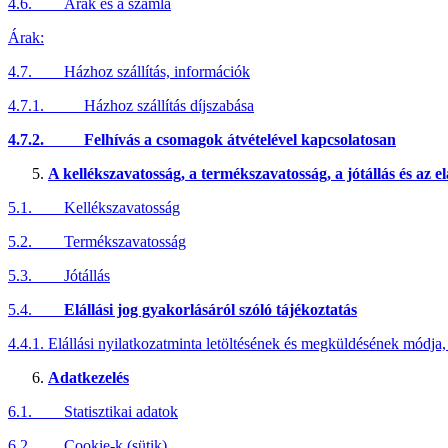
4.6. Árak és a számla
Árak:
4.7. Házhoz szállítás, információk
4.7.1. Házhoz szállítás díjszabása
4.7.2.
Felhívás a csomagok átvételével kapcsolatosan
A kellékszavatosság, a termékszavatosság, a jótállás és az el
5.1. Kellékszavatosság
5.2. Termékszavatosság
5.3. Jótállás
5.4.
Elállási jog gyakorlásáról szóló tájékoztatás
4.4.1. Elállási nyilatkozatminta letöltésének és megküldésének módja,
Adatkezelés
6.1. Statisztikai adatok
6.2. Cookie-k (sütik)