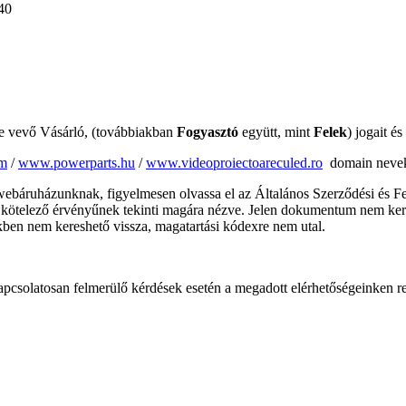
0003940
ybe vevő Vásárló, (továbbiakban
Fogyasztó
együtt, mint
Felek
) jogait és
m
/
www.powerparts.hu
/
www.videoproiectoareculed.ro
domain nevek 
 webáruházunknak, figyelmesen olvassa el az Általános Szerződési és Fe
 kötelező érvényűnek tekinti magára nézve. Jelen dokumentum nem kerül
ekben nem kereshető vissza, magatartási kódexre nem utal.
apcsolatosan felmerülő kérdések esetén a megadott elérhetőségeinken r