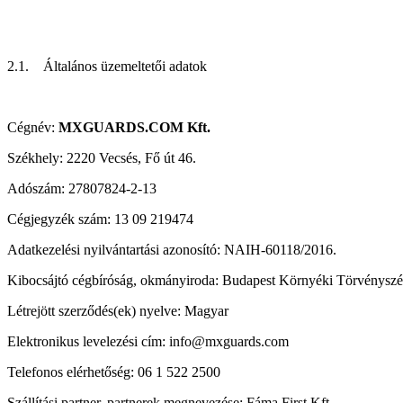
2.1. Általános üzemeltetői adatok
Cégnév:
MXGUARDS.COM Kft.
Székhely: 2220 Vecsés, Fő út 46.
Adószám: 27807824-2-13
Cégjegyzék szám: 13 09 219474
Adatkezelési nyilvántartási azonosító: NAIH-60118/2016.
Kibocsájtó cégbíróság, okmányiroda: Budapest Környéki Törvénysz
Létrejött szerződés(ek) nyelve: Magyar
Elektronikus levelezési cím: info@mxguards.com
Telefonos elérhetőség: 06 1 522 2500
Szállítási partner, partnerek megnevezése: Fáma First Kft.