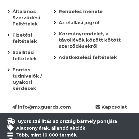
Általános
Rendelés menete
Szerződési
Az elállási jogról
Feltételek
Kormányrendelet, a
Fizetési
távollévők között kötött
feltételek
szerződésekről
Szállítási
Adatkezelési feltételek
feltételek
Fontos
tudnivalók /
Gyakori
kérdések
info@mxguards.com
Kapcsolat
Gyors szállítás az ország bármely pontjára
Alacsony árak, állandó akciók
Több, mint 10.000 termék