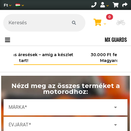
Ft
0
Mo
MX GUARDS
30.000 Ft felett ingyenes szállítás
Magyarország területén*.
Nézd meg az összes terméket a
motorodhoz:
arrow_drop_down
MÁRKA
arrow_drop_down
ÉVJÁRAT