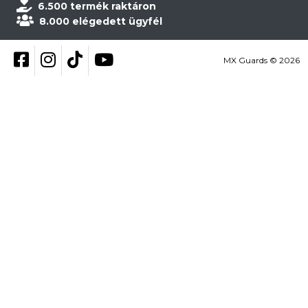
6.500 termék raktáron
8.000 elégedett ügyfél
Kövess be Facebookon
Kövess be Instagramon
Kövess be TikTokon
YouTube
MX Guards © 2026