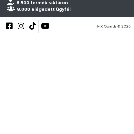
6.500 termék raktáron
8.000 elégedett ügyfél
Kövess be Facebookon
Kövess be Instagramon
Kövess be TikTokon
YouTube
MX Guards © 2026