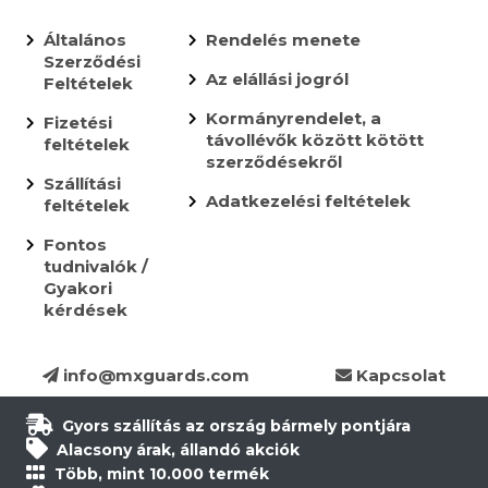
Általános
Rendelés menete
Szerződési
Az elállási jogról
Feltételek
Kormányrendelet, a
Fizetési
távollévők között kötött
feltételek
szerződésekről
Szállítási
Adatkezelési feltételek
feltételek
Fontos
tudnivalók /
Gyakori
kérdések
info@mxguards.com
Kapcsolat
Gyors szállítás az ország bármely pontjára
Alacsony árak, állandó akciók
Több, mint 10.000 termék