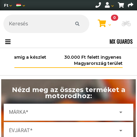
Ft
0
Mo
MX GUARDS
30.000 Ft felett ingyenes szállítás
Magyarország területén*.
Nézd meg az összes terméket a
motorodhoz:
arrow_drop_down
MÁRKA
arrow_drop_down
ÉVJÁRAT