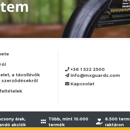
nete
ról
+36 1 522 2500
let, a távollévők
info@mxguards.com
t szerződésekről
Kapcsolat
feltételek
acsony árak,
Több, mint 10.000
6.500 term
landó akciók
termék
raktáron