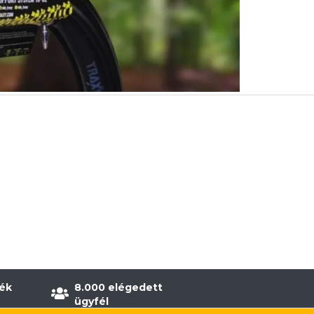
ék
8.000 elégedett
ügyfél