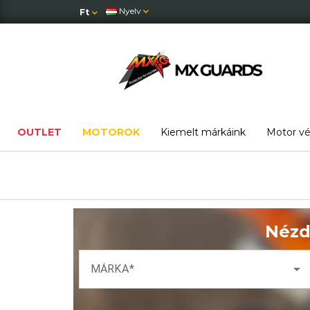
Nyelv
Ft
OUTLET
MOTOROK
Kiemelt márkáink
Motor v
Nézd
arrow_drop_down
MÁRKA