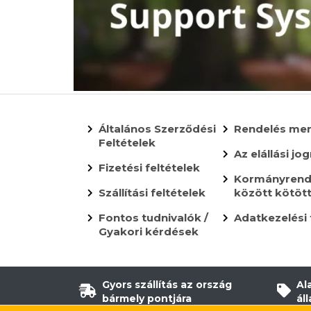
Általános Szerződési
Rendelés me
Feltételek
Az elállási jog
Fizetési feltételek
Kormányrende
Szállítási feltételek
között kötöt
Fontos tudnivalók /
Adatkezelési 
Gyakori kérdések
Gyors szállítás az ország
Al
bármely pontjára
ál