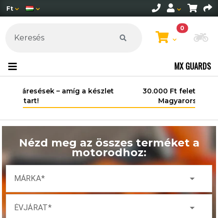
Ft
0
Mo
MX GUARDS
30.000 Ft felett ingyenes szállítás
Magyarország területén*.
Nézd meg az összes terméket a
motorodhoz:
arrow_drop_down
MÁRKA
arrow_drop_down
ÉVJÁRAT