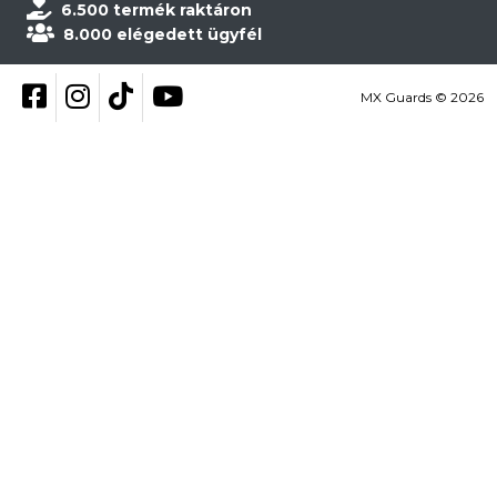
6.500 termék raktáron
8.000 elégedett ügyfél
Kövess be Facebookon
Kövess be Instagramon
Kövess be TikTokon
YouTube
MX Guards © 2026