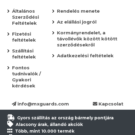
Általános
Rendelés menete
Szerződési
Az elállási jogról
Feltételek
Kormányrendelet, a
Fizetési
távollévők között kötött
feltételek
szerződésekről
Szállítási
Adatkezelési feltételek
feltételek
Fontos
tudnivalók /
Gyakori
kérdések
info@mxguards.com
Kapcsolat
Gyors szállítás az ország bármely pontjára
Alacsony árak, állandó akciók
Több, mint 10.000 termék