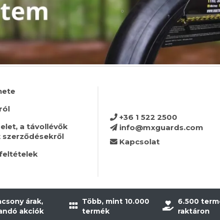
nete
ról
+36 1 522 2500
let, a távollévők
info@mxguards.com
t szerződésekről
Kapcsolat
feltételek
acsony árak,
Több, mint 10.000
6.500 term
landó akciók
termék
raktáron