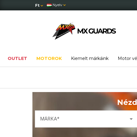
Nyelv
Ft
OUTLET
MOTOROK
Kiemelt márkáink
Motor v
Nézd
arrow_drop_down
MÁRKA