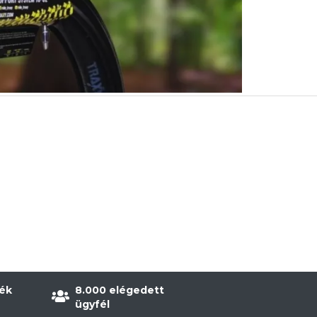
ék
8.000 elégedett
ügyfél