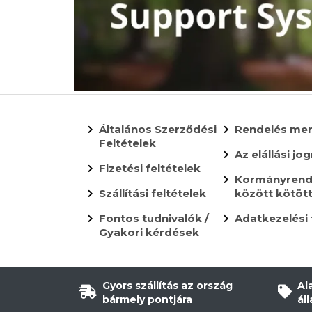
Általános Szerződési
Rendelés me
Feltételek
Az elállási jog
Fizetési feltételek
Kormányrende
Szállítási feltételek
között kötöt
Fontos tudnivalók /
Adatkezelési 
Gyakori kérdések
Gyors szállítás az ország
Al
bármely pontjára
ál