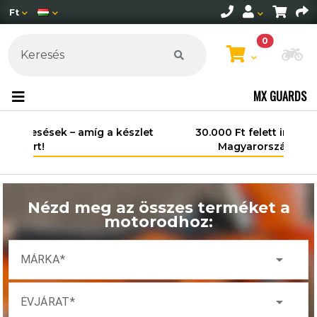
Ft
0
Mo
MX GUARDS
30.000 Ft felett ingyenes szállítás
Magyarország területén*.
Nézd meg az összes terméket a
motorodhoz:
arrow_drop_down
MÁRKA
arrow_drop_down
ÉVJÁRAT