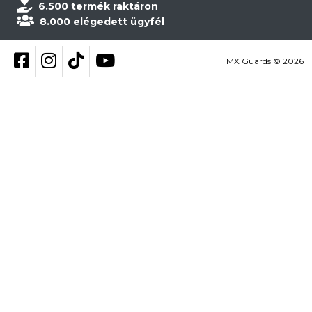
6.500 termék raktáron
8.000 elégedett ügyfél
Kövess be Facebookon
Kövess be Instagramon
Kövess be TikTokon
YouTube
MX Guards © 2026