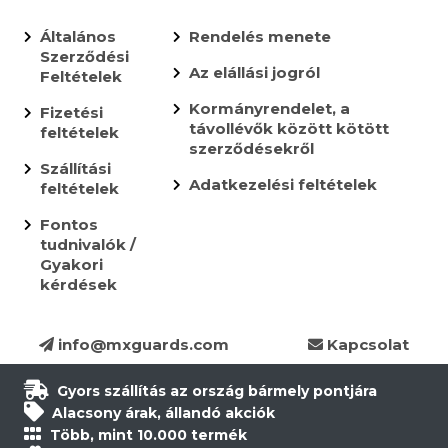
Általános
Rendelés menete
Szerződési
Az elállási jogról
Feltételek
Kormányrendelet, a
Fizetési
távollévők között kötött
feltételek
szerződésekről
Szállítási
Adatkezelési feltételek
feltételek
Fontos
tudnivalók /
Gyakori
kérdések
info@mxguards.com
Kapcsolat
Gyors szállítás az ország bármely pontjára
Alacsony árak, állandó akciók
Több, mint 10.000 termék