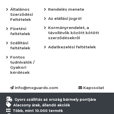
Általános
Rendelés menete
Szerződési
Az elállási jogról
Feltételek
Kormányrendelet, a
Fizetési
távollévők között kötött
feltételek
szerződésekről
Szállítási
Adatkezelési feltételek
feltételek
Fontos
tudnivalók /
Gyakori
kérdések
info@mxguards.com
Kapcsolat
Gyors szállítás az ország bármely pontjára
Alacsony árak, állandó akciók
Több, mint 10.000 termék