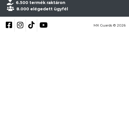
6.500 termék raktáron
8.000 elégedett ügyfél
Kövess be Facebookon
Kövess be Instagramon
Kövess be TikTokon
YouTube
MX Guards © 2026