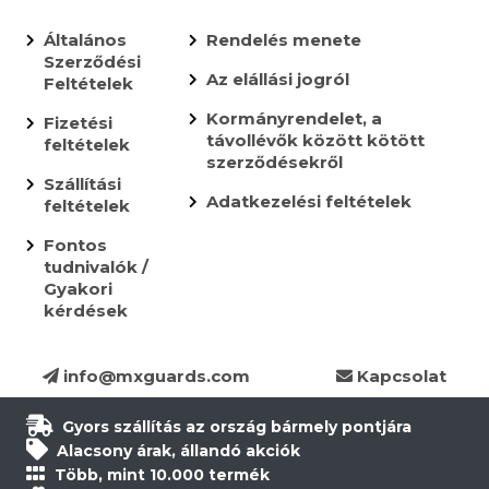
Általános
Rendelés menete
Szerződési
Az elállási jogról
Feltételek
Kormányrendelet, a
Fizetési
távollévők között kötött
feltételek
szerződésekről
Szállítási
Adatkezelési feltételek
feltételek
Fontos
tudnivalók /
Gyakori
kérdések
info@mxguards.com
Kapcsolat
Gyors szállítás az ország bármely pontjára
Alacsony árak, állandó akciók
Több, mint 10.000 termék