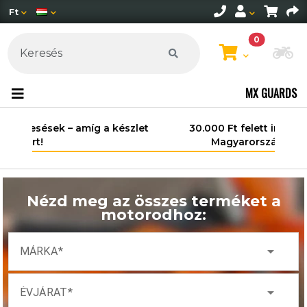
Ft
0
Mo
MX GUARDS
30.000 Ft felett ingyenes szállítás
Magyarország területén*.
Nézd meg az összes terméket a
motorodhoz:
arrow_drop_down
MÁRKA
arrow_drop_down
ÉVJÁRAT