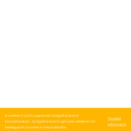
A cookie-k (sütik) segítenek szolgáltatásaink
További
biztosításában. Szolgáltatásaink igénybe vételével Ön
információ
beleegyezik a cookie-k használatába.