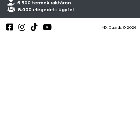
6.500 termék raktáron
8.000 elégedett ügyfél
Kövess be Facebookon
Kövess be Instagramon
Kövess be TikTokon
YouTube
MX Guards © 2026