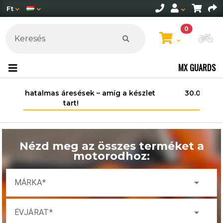
Ft
0
Mo
MX GUARDS
30.000 Ft felett ingyenes szállítás
Magyarország területén*.
Nézd meg az összes terméket a
motorodhoz:
arrow_drop_down
MÁRKA
arrow_drop_down
ÉVJÁRAT