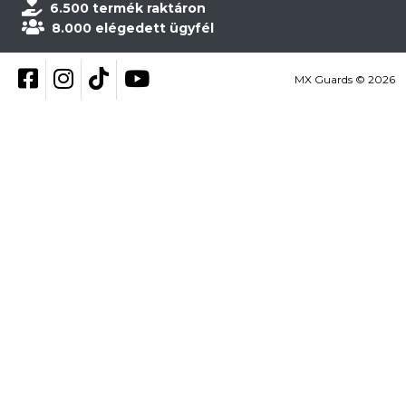
6.500 termék raktáron
8.000 elégedett ügyfél
Kövess be Facebookon
Kövess be Instagramon
Kövess be TikTokon
YouTube
MX Guards © 2026