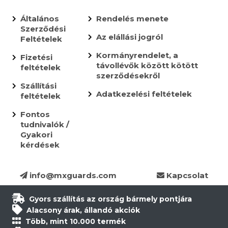
Általános
Rendelés menete
Szerződési
Az elállási jogról
Feltételek
Kormányrendelet, a
Fizetési
távollévők között kötött
feltételek
szerződésekről
Szállítási
Adatkezelési feltételek
feltételek
Fontos
tudnivalók /
Gyakori
kérdések
info@mxguards.com
Kapcsolat
Gyors szállítás az ország bármely pontjára
Alacsony árak, állandó akciók
Több, mint 10.000 termék