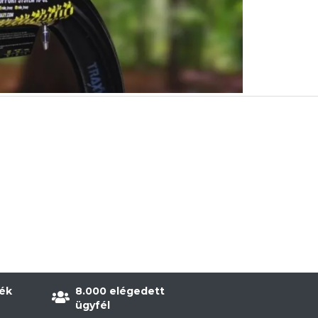
ék
8.000 elégedett
ügyfél