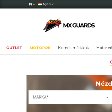
Nyelv
Ft
OUTLET
MOTOROK
Kiemelt márkáink
Motor v
Nézd
arrow_drop_down
MÁRKA