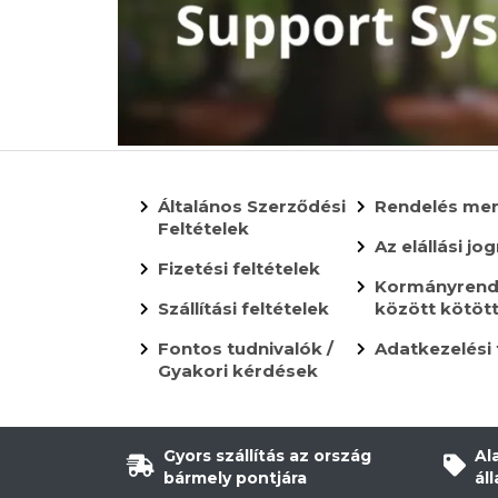
Általános Szerződési
Rendelés me
Feltételek
Az elállási jog
Fizetési feltételek
Kormányrende
Szállítási feltételek
között kötöt
Fontos tudnivalók /
Adatkezelési 
Gyakori kérdések
Gyors szállítás az ország
Al
bármely pontjára
ál