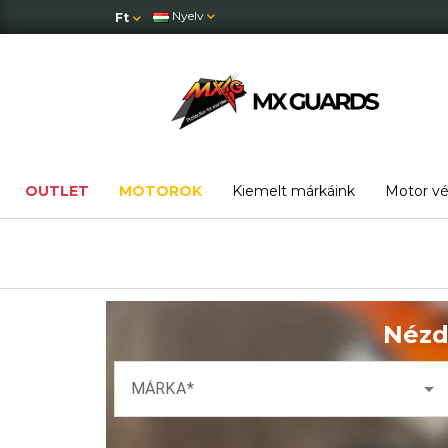
Nyelv
Ft
OUTLET
MOTOROK
Kiemelt márkáink
Motor v
Nézd
arrow_drop_down
MÁRKA