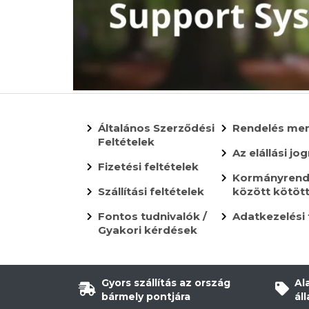
Általános Szerződési
Rendelés me
Feltételek
Az elállási jog
Fizetési feltételek
Kormányrende
Szállítási feltételek
között kötöt
Fontos tudnivalók /
Adatkezelési 
Gyakori kérdések
Gyors szállítás az ország
Al
bármely pontjára
ál