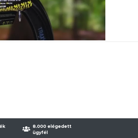
ék
8.000 elégedett
ügyfél