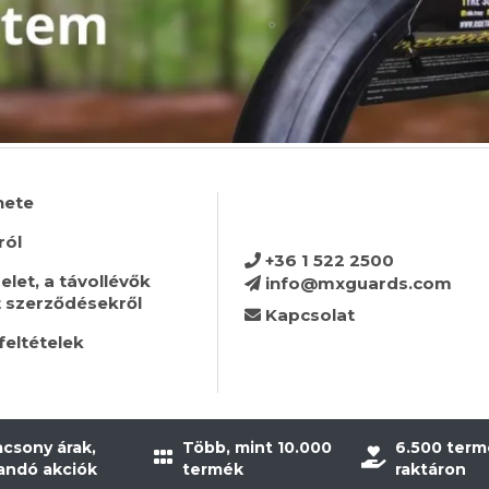
nete
ról
+36 1 522 2500
let, a távollévők
info@mxguards.com
t szerződésekről
Kapcsolat
feltételek
acsony árak,
Több, mint 10.000
6.500 term
landó akciók
termék
raktáron