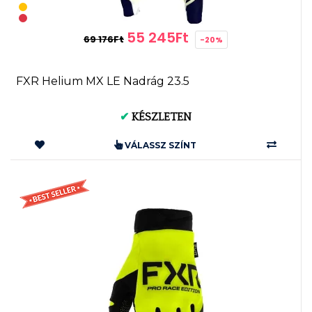
55 245Ft
69 176Ft
-20%
FXR Helium MX LE Nadrág 23.5
✔
KÉSZLETEN
VÁLASSZ SZÍNT