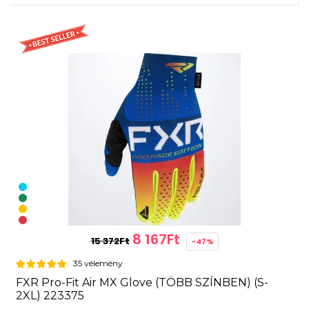
8 167Ft
15 372Ft
-47%
35 vélemény
FXR Pro-Fit Air MX Glove (TÖBB SZÍNBEN) (S-
2XL) 223375