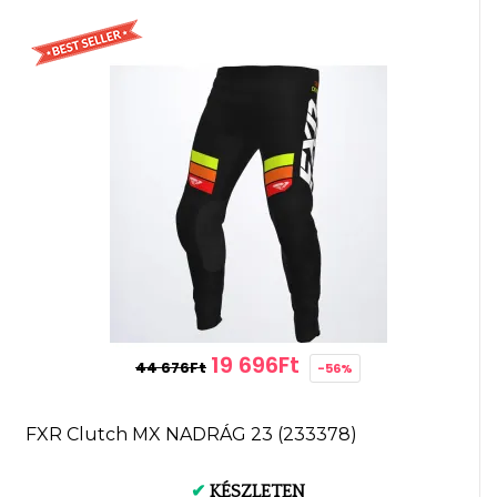
19 696Ft
44 676Ft
-56%
FXR Clutch MX NADRÁG 23 (233378)
✔
KÉSZLETEN