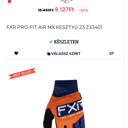
9 127Ft
13 451Ft
-32%
FXR PRO-FIT AIR MX KESZTYŰ 23 233401
✔
KÉSZLETEN
VÁLASSZ SZÍNT