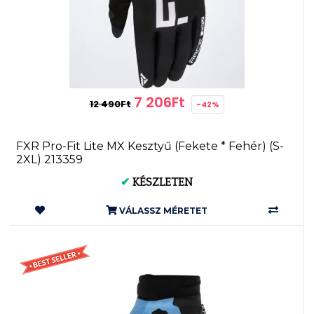
7 206Ft
12 490Ft
-42%
FXR Pro-Fit Lite MX Kesztyű (Fekete * Fehér) (S-
2XL) 213359
✔
KÉSZLETEN
VÁLASSZ MÉRETET