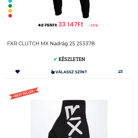
33 147Ft
42 755Ft
-22%
FXR CLUTCH MX Nadrág 25 253378
✔
KÉSZLETEN
VÁLASSZ SZÍNT