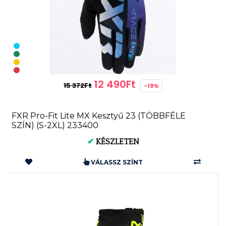
12 490Ft
15 372Ft
-19%
FXR Pro-Fit Lite MX Kesztyű 23 (TÖBBFÉLE
SZÍN) (S-2XL) 233400
✔
KÉSZLETEN
VÁLASSZ SZÍNT