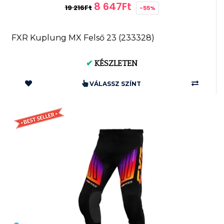
8 647Ft
19 216Ft
-55%
FXR Kuplung MX Felső 23 (233328)
✔
KÉSZLETEN
VÁLASSZ SZÍNT