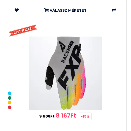
VÁLASSZ MÉRETET
8 167Ft
9 608Ft
-15%