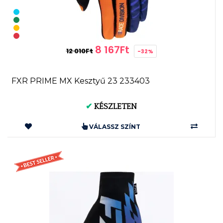
8 167Ft
12 010Ft
-32%
FXR PRIME MX Kesztyű 23 233403
✔
KÉSZLETEN
VÁLASSZ SZÍNT