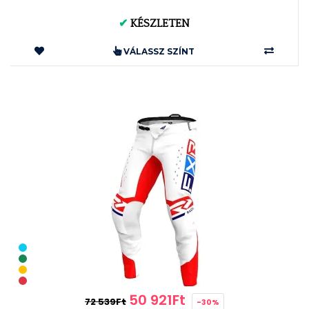
✔
KÉSZLETEN
VÁLASSZ SZÍNT
50 921Ft
72 539Ft
-30%