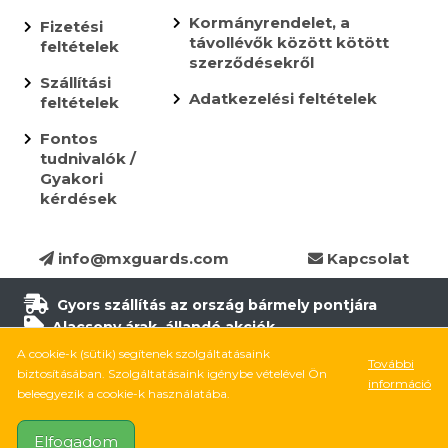
Kormányrendelet, a
Fizetési
távollévők között kötött
feltételek
szerződésekről
Szállítási
Adatkezelési feltételek
feltételek
Fontos
tudnivalók /
Gyakori
kérdések
info@mxguards.com
Kapcsolat
Gyors szállítás az ország bármely pontjára
Alacsony árak, állandó akciók
Több, mint 10.000 termék
A cookie-k (sütik) segítenek szolgáltatásaink
További
6.500 termék raktáron
biztosításában. Szolgáltatásaink igénybe vételével Ön
információ
8.000 elégedett ügyfél
beleegyezik a cookie-k használatába.
Elfogadom
Kövess be Facebookon
Kövess be Instagramon
Kövess be TikTokon
YouTube