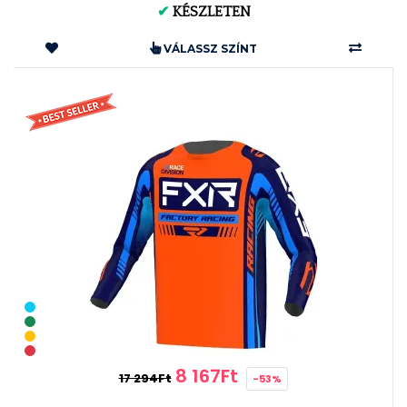
✔
KÉSZLETEN
VÁLASSZ SZÍNT
8 167Ft
17 294Ft
-53%