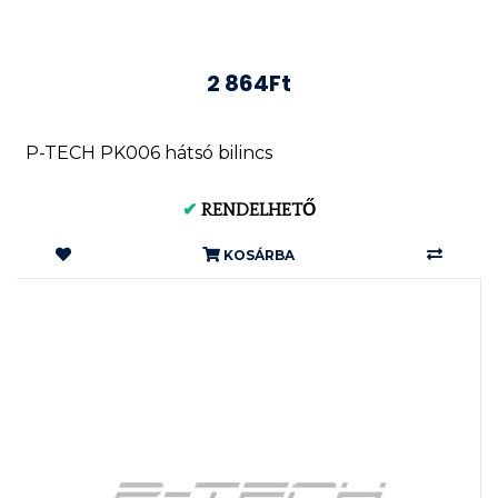
2 864Ft
P-TECH PK006 hátsó bilincs
✔
RENDELHETŐ
KOSÁRBA