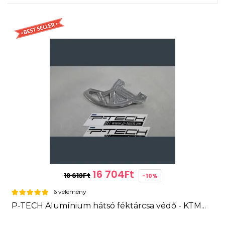
16 704Ft
18 613Ft
-10%
6 vélemény
P-TECH Alumínium hátsó féktárcsa védő - KTM...