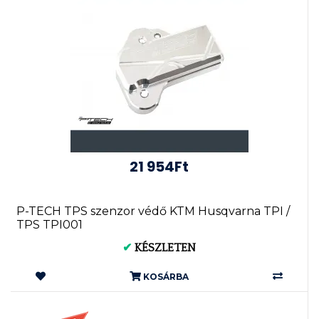
21 954Ft
P-TECH TPS szenzor védő KTM Husqvarna TPI /
TPS TPI001
✔
KÉSZLETEN
KOSÁRBA