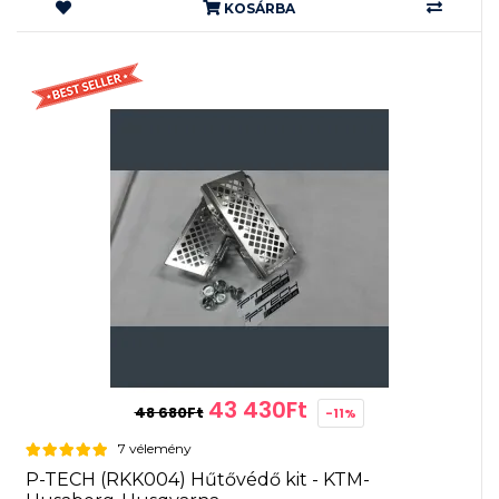
KOSÁRBA
43 430Ft
48 680Ft
-11%
7 vélemény
P-TECH (RKK004) Hűtővédő kit - KTM-