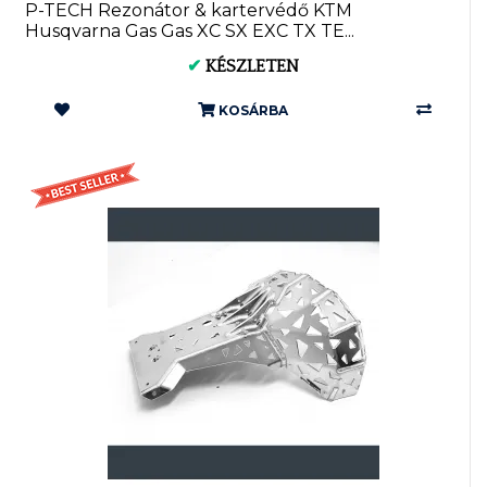
P-TECH Rezonátor & kartervédő KTM
Husqvarna Gas Gas XC SX EXC TX TE...
✔
KÉSZLETEN
KOSÁRBA