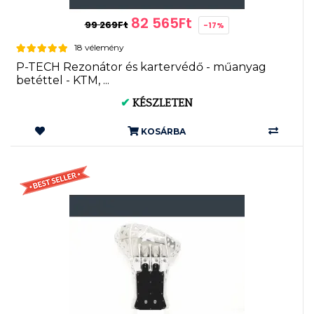
82 565Ft
99 269Ft
-17%
18 vélemény
P-TECH Rezonátor és kartervédő - műanyag
betéttel - KTM, ...
✔
KÉSZLETEN
KOSÁRBA