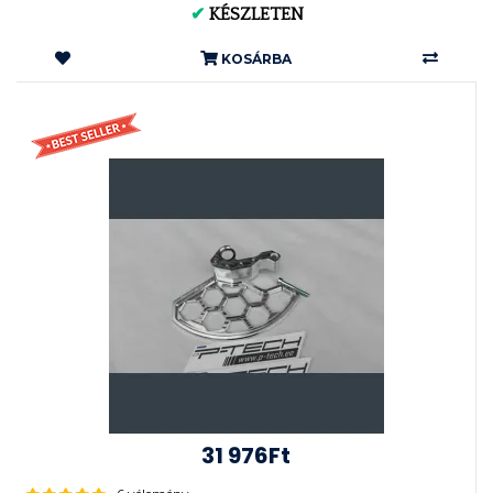
✔
KÉSZLETEN
KOSÁRBA
31 976Ft