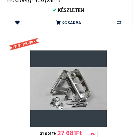
Husaberg-Husqvarna
✔
KÉSZLETEN
KOSÁRBA
27 681Ft
31 021Ft
-11%