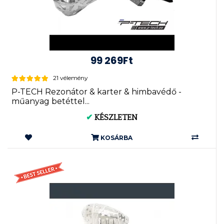
99 269Ft
21 vélemény
P-TECH Rezonátor & karter & himbavédő -
műanyag betéttel...
✔
KÉSZLETEN
KOSÁRBA