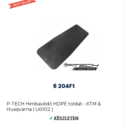
6 204Ft
P-TECH Himbavédő HDPE toldat - KTM &
Husqvarna ( LK002 )
✔
KÉSZLETEN