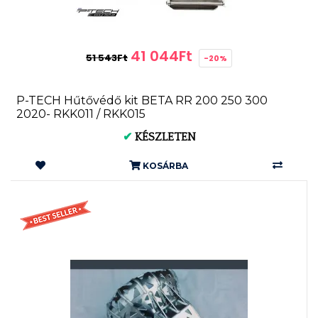
41 044Ft
51 543Ft
-20%
P-TECH Hűtővédő kit BETA RR 200 250 300
2020- RKK011 / RKK015
✔
KÉSZLETEN
KOSÁRBA