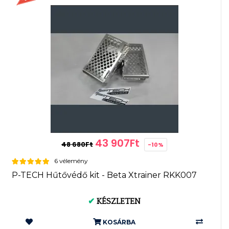
43 907Ft
48 680Ft
-10%
6 vélemény
P-TECH Hűtővédő kit - Beta Xtrainer RKK007
✔
KÉSZLETEN
KOSÁRBA