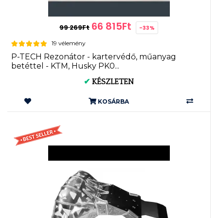
66 815Ft
99 269Ft
-33%
19 vélemény
P-TECH Rezonátor - kartervédő, műanyag
betéttel - KTM, Husky PK0...
✔
KÉSZLETEN
KOSÁRBA