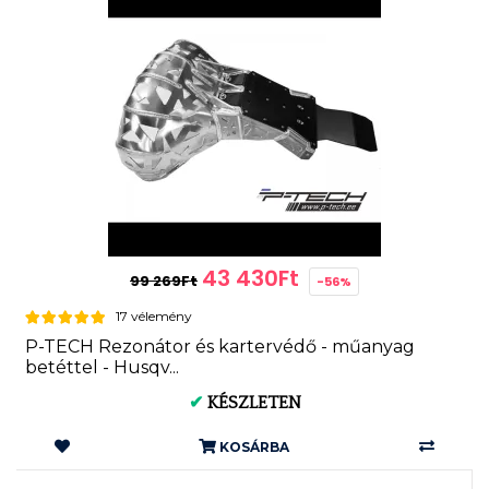
43 430Ft
99 269Ft
-56%
17 vélemény
P-TECH Rezonátor és kartervédő - műanyag
betéttel - Husqv...
✔
KÉSZLETEN
KOSÁRBA