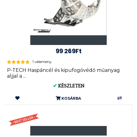
99 269Ft
1 vélemény
P-TECH Haspáncél és kipufogóvédő műanyag
aljjal a ...
✔
KÉSZLETEN
KOSÁRBA