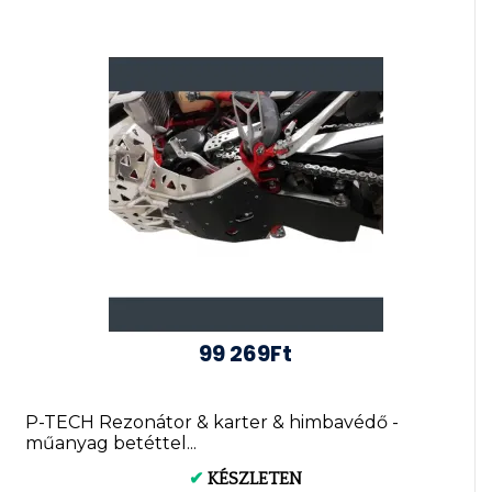
99 269Ft
P-TECH Rezonátor & karter & himbavédő -
műanyag betéttel...
✔
KÉSZLETEN