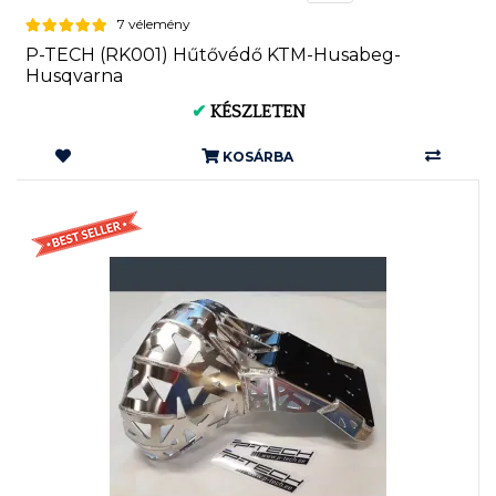
7 vélemény
P-TECH (RK001) Hűtővédő KTM-Husabeg-
Husqvarna
✔
KÉSZLETEN
KOSÁRBA