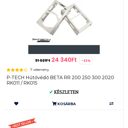
24 340Ft
31 021Ft
-22%
7 vélemény
P-TECH Hűtővédő BETA RR 200 250 300 2020
RK011 / RK015
✔
KÉSZLETEN
KOSÁRBA