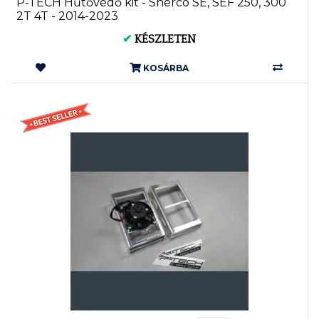
P-TECH Hűtővédő kit - Sherco SE, SEF 250, 300
2T 4T - 2014-2023
✔
KÉSZLETEN
KOSÁRBA