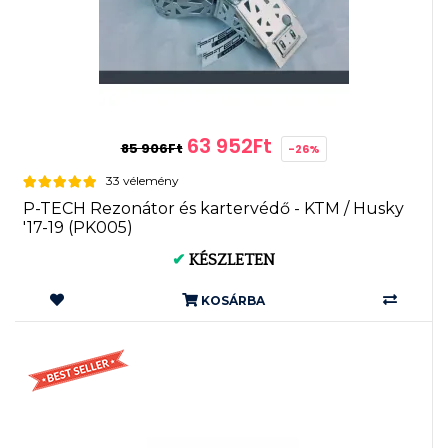
63 952Ft
85 906Ft
-26%
33 vélemény
P-TECH Rezonátor és kartervédő - KTM / Husky
'17-19 (PK005)
✔
KÉSZLETEN
KOSÁRBA