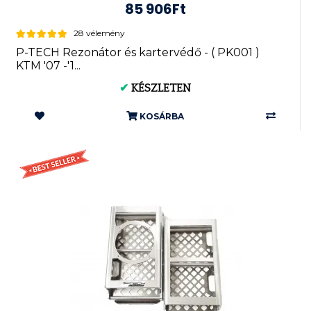
85 906Ft
28 vélemény
P-TECH Rezonátor és kartervédő - ( PK001 )
KTM '07 -'1...
✔
KÉSZLETEN
KOSÁRBA