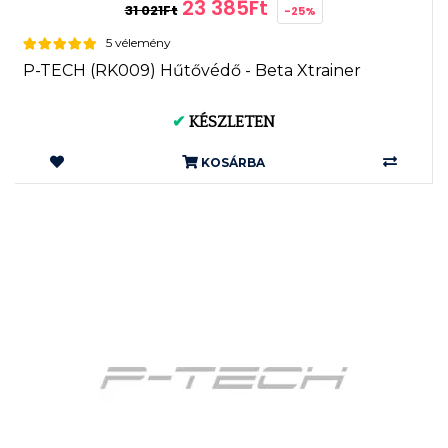
23 385Ft
31 021Ft
-25%
5 vélemény
P-TECH (RK009) Hűtővédő - Beta Xtrainer
✔
KÉSZLETEN
KOSÁRBA