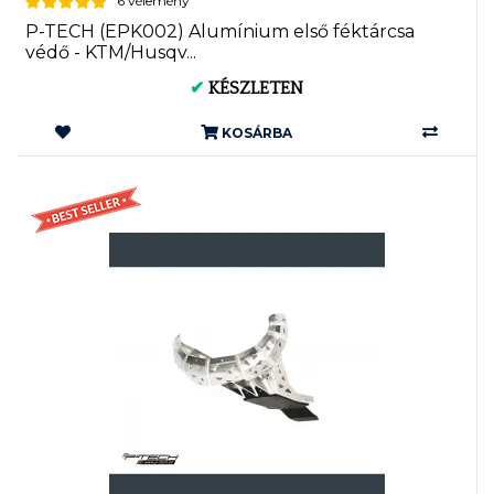
6 vélemény
P-TECH (EPK002) Alumínium első féktárcsa
védő - KTM/Husqv...
✔
KÉSZLETEN
KOSÁRBA