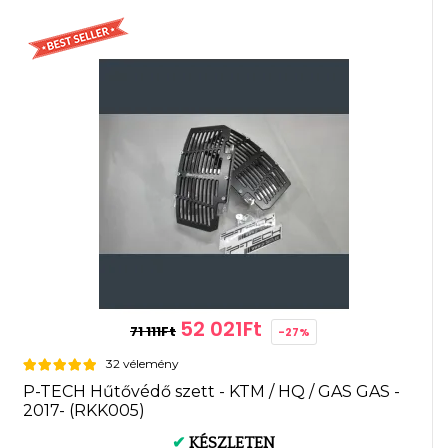
52 021Ft
71 111Ft
-27%
32 vélemény
P-TECH Hűtővédő szett - KTM / HQ / GAS GAS -
2017- (RKK005)
✔
KÉSZLETEN