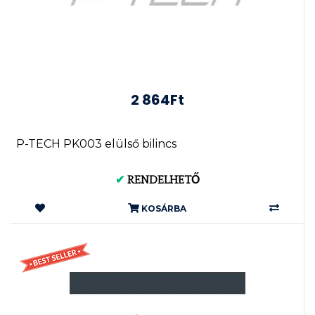
2 864Ft
P-TECH PK003 elülső bilincs
✔
RENDELHETŐ
KOSÁRBA