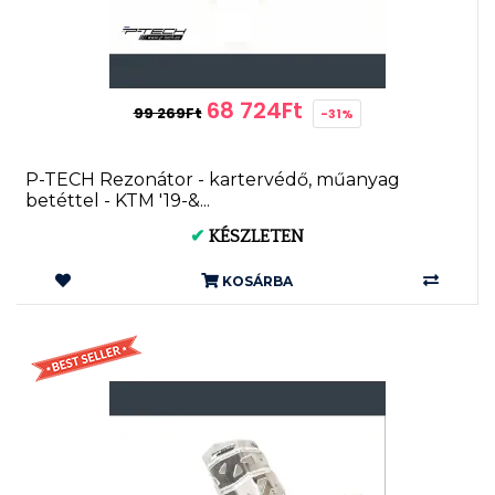
68 724Ft
99 269Ft
-31%
P-TECH Rezonátor - kartervédő, műanyag
betéttel - KTM '19-&...
✔
KÉSZLETEN
KOSÁRBA