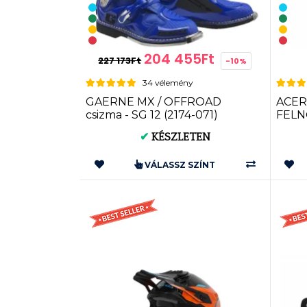
204 455Ft
227 173Ft
-10%
34 vélemény
GAERNE MX / OFFROAD
ACER
csizma - SG 12 (2174-071)
FELN
✔
KÉSZLETEN
VÁLASSZ SZÍNT