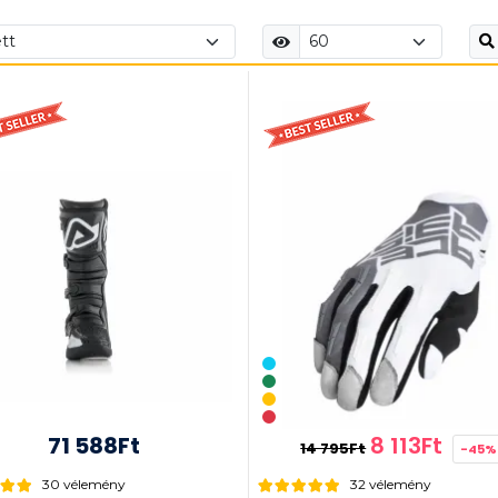
71 588Ft
8 113Ft
14 795Ft
-45%
30 vélemény
32 vélemény