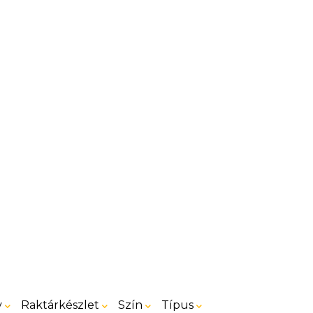
v
Raktárkészlet
Szín
Típus