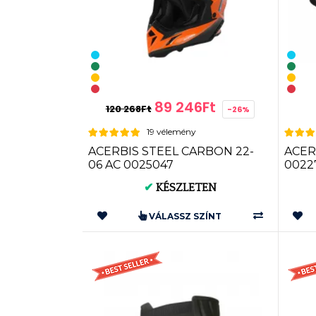
89 246Ft
120 268Ft
-26%
19 vélemény
ACERBIS STEEL CARBON 22-
ACERB
06 AC 0025047
00227
✔
KÉSZLETEN
VÁLASSZ SZÍNT