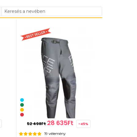
28 635Ft
52 498Ft
-45%
19 vélemény