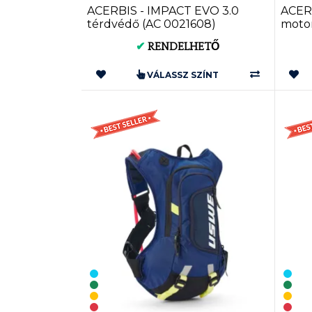
ACERBIS - IMPACT EVO 3.0
ACER
térdvédő (AC 0021608)
motor
✔
RENDELHETŐ
VÁLASSZ SZÍNT