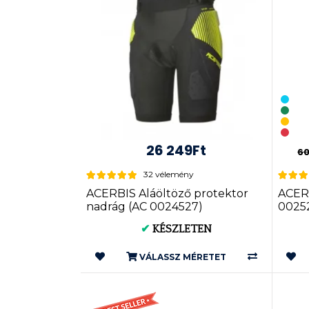
26 249Ft
60
32 vélemény
ACERBIS Aláöltöző protektor
ACER
nadrág (AC 0024527)
0025
✔
KÉSZLETEN
VÁLASSZ MÉRETET