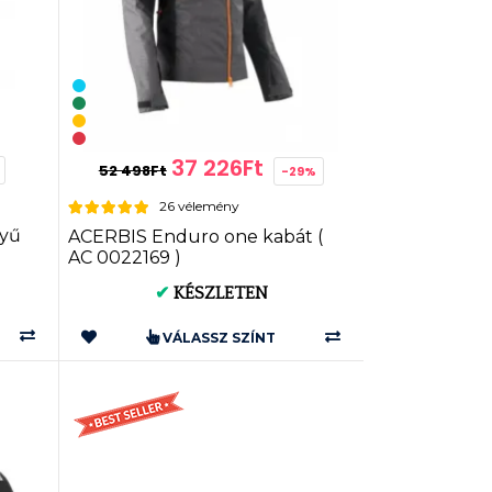
37 226Ft
52 498Ft
-29%
26 vélemény
yű
ACERBIS Enduro one kabát (
AC 0022169 )
✔
KÉSZLETEN
VÁLASSZ SZÍNT