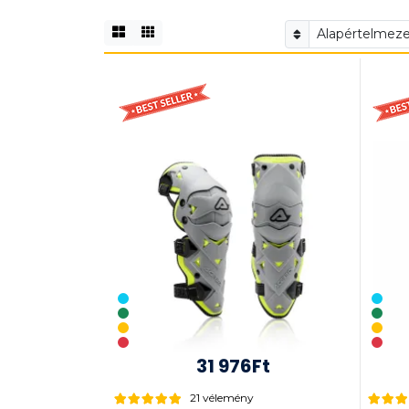
31 976Ft
21 vélemény