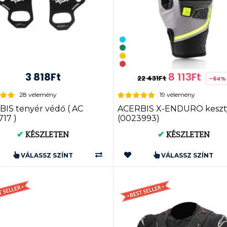
3 818Ft
8 113Ft
22 431Ft
-64%
28 vélemény
19 vélemény
IS tenyér védő ( AC
ACERBIS X-ENDURO keszt
17 )
(0023993)
✔
KÉSZLETEN
✔
KÉSZLETEN
VÁLASSZ SZÍNT
VÁLASSZ SZÍNT