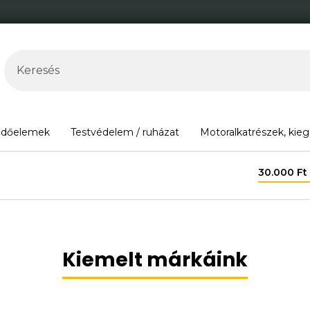
édőelemek
Testvédelem / ruházat
Motoralkatrészek, kieg
30.000 Ft felett ingyenes szállítás Magyarország területén*.
Kiemelt márkáink