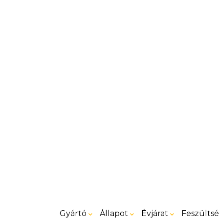
Gyártó
Állapot
Évjárat
Feszülts