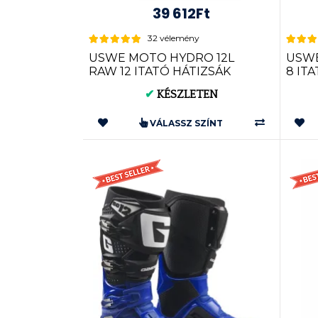
39 612Ft
32 vélemény
USWE MOTO HYDRO 12L
USWE
RAW 12 ITATÓ HÁTIZSÁK
8 IT
RACE FIT C-212343
C-20
✔
KÉSZLETEN
VÁLASSZ SZÍNT