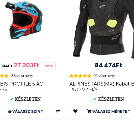
27 203Ft
84 474Ft
 134Ft
-55%
36 vélemény
19 vélemény
BIS PROFILE 5 AC
ALPINESTARS(MX) Kabát 
274
PRO V2 B/Y
✔
KÉSZLETEN
✔
KÉSZLETEN
VÁLASSZ SZÍNT
VÁLASSZ MÉRETET