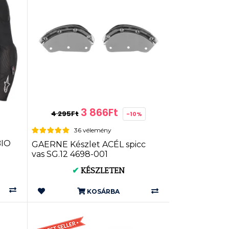
3 866Ft
4 295Ft
-10%
36 vélemény
BIO
GAERNE Készlet ACÉL spicc
vas SG.12 4698-001
✔
KÉSZLETEN
KOSÁRBA