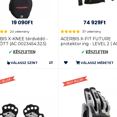
19 090Ft
74 929Ft
20 vélemény
37 vélemény
BIS X-KNEE térdvédő -
ACERBIS X-FIT FUTURE
ŐTT (AC 0023454.323)
protektor ing - LEVEL 2 ( A
0024534 )
✔
KÉSZLETEN
✔
KÉSZLETEN
VÁLASSZ SZÍNT
VÁLASSZ MÉRETET