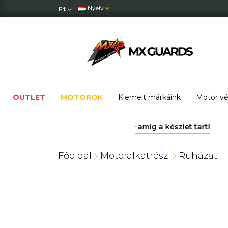
Nyelv
Ft
OUTLET
MOTOROK
Kiemelt márkáink
Motor v
Főoldal
Motoralkatrész
Ruházat