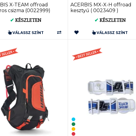
BIS X-TEAM offroad
ACERBIS MX-X-H offroad
os csizma (0022999)
kesztyű ( 0023409 )
✔
KÉSZLETEN
✔
KÉSZLETEN
VÁLASSZ SZÍNT
VÁLASSZ SZÍNT