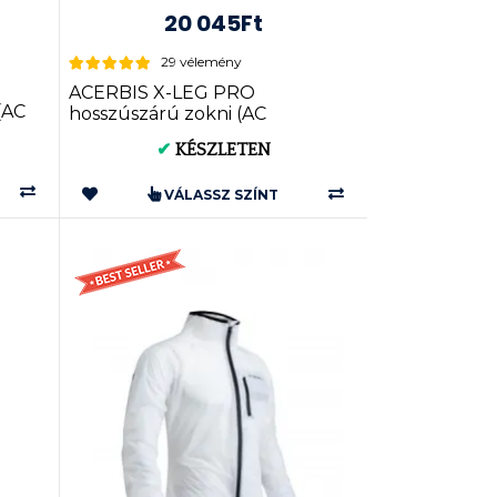
20 045Ft
29 vélemény
ACERBIS X-LEG PRO
(AC
hosszúszárú zokni (AC
0021693.)
✔
KÉSZLETEN
VÁLASSZ SZÍNT