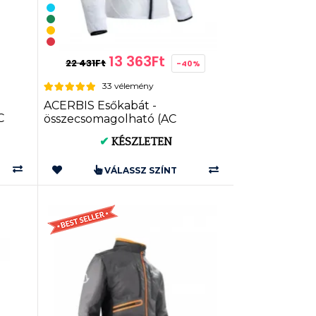
13 363Ft
22 431Ft
-40%
33 vélemény
ACERBIS Esőkabát -
C
összecsomagolható (AC
0023691)
✔
KÉSZLETEN
VÁLASSZ SZÍNT