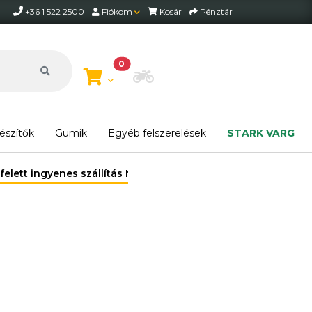
+36 1 522 2500
Fiókom
Kosár
Pénztár
0
Motor beállítása
észítők
Gumik
Egyéb felszerelések
STARK VARG