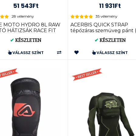
51 543Ft
11 931Ft
28 vélemény
35 vélemény
 MOTO HYDRO 8L RAW
ACERBIS QUICK STRAP
ATÓ HÁTIZSÁK RACE FIT
tépőzáras szemüveg pánt 
8343
0000127)
✔
KÉSZLETEN
✔
KÉSZLETEN
VÁLASSZ SZÍNT
VÁLASSZ SZÍNT