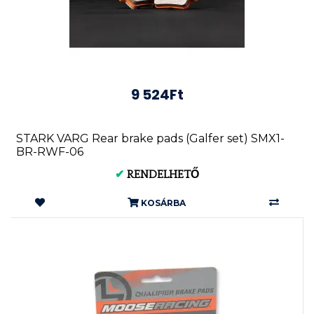
9 524Ft
STARK VARG Rear brake pads (Galfer set) SMX1-
BR-RWF-06
✔
RENDELHETŐ
KOSÁRBA