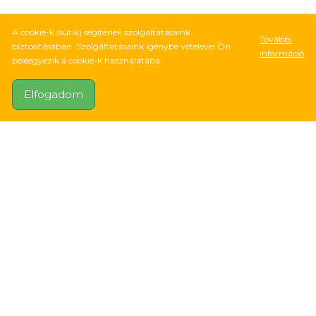
✔
RENDELHETŐ
A cookie-k (sütik) segítenek szolgáltatásaink
További
biztosításában. Szolgáltatásaink igénybe vételével Ön
információ
KOSÁRBA
beleegyezik a cookie-k használatába.
Elfogadom
3 334Ft