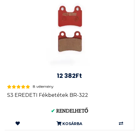
12 382Ft
8 vélemény
S3 EREDETI Fékbetétek BR-322
✔
RENDELHETŐ
KOSÁRBA