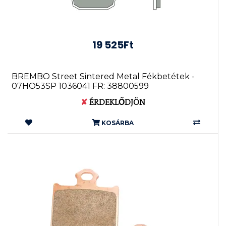
19 525Ft
BREMBO Street Sintered Metal Fékbetétek -
07HO53SP 1036041 FR: 38800599
✘
ÉRDEKLŐDJÖN
KOSÁRBA