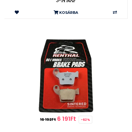
3-14 NAP
KOSÁRBA
6 191Ft
16 192Ft
-62%