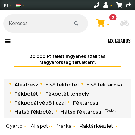
Ft
0
Mo
MX GUARDS
30.000 Ft felett ingyenes szállítás
Magyarország területén*.
Alkatrész
Első fékbetét
Első féktárcsa
Fékbetét
Fékbetét tengely
Fékpedál védő huzal
Féktárcsa
Több...
Hátsó fékbetét
Hátsó féktárcsa
Gyártó
Állapot
Márka
Raktárkészlet