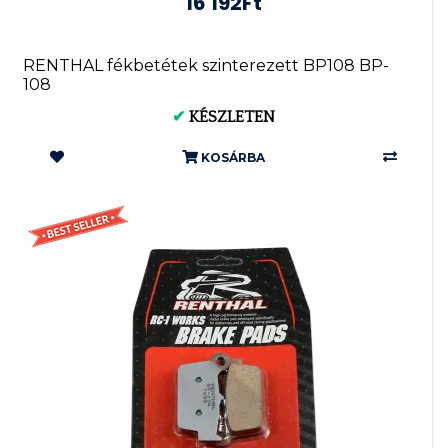
16 192Ft
RENTHAL fékbetétek szinterezett BP108 BP-
108
✔
KÉSZLETEN
KOSÁRBA