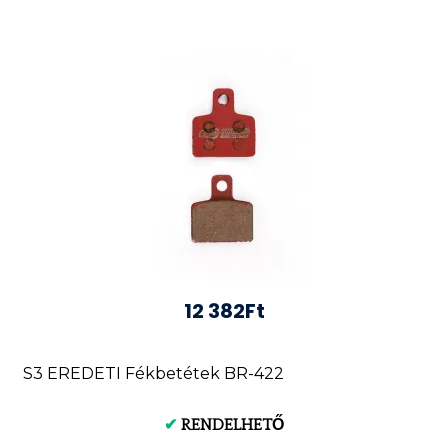
12 382Ft
S3 EREDETI Fékbetétek BR-422
✔
RENDELHETŐ