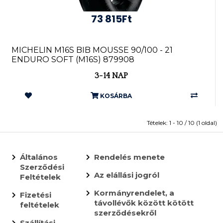
73 815Ft
MICHELIN M16S BIB MOUSSE 90/100 - 21
ENDURO SOFT (M16S) 879908
3-14 NAP
KOSÁRBA
Tételek: 1 - 10 / 10 (1 oldal)
Általános
Rendelés menete
Szerződési
Az elállási jogról
Feltételek
Kormányrendelet, a
Fizetési
távollévők között kötött
feltételek
szerződésekről
Szállítási