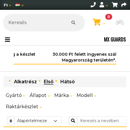
Ft
0
Mo
MX GUARDS
30.000 Ft felett ingyenes szállítás
Magyarország területén*.
Alkatrész
Első
Hátsó
Gyártó
Állapot
Márka
Modell
Raktárkészlet