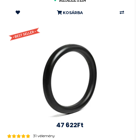
✔
KÉSZLETEN
KOSÁRBA
47 622Ft
31 vélemény