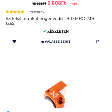
9 608Ft
16 333Ft
-41%
14 vélemény
S3 felső munkahenger védő - BREMBO (MB-
1265)
✔
KÉSZLETEN
VÁLASSZ SZÍNT