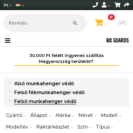
Ft
0
Mo
MX GUARDS
30.000 Ft felett ingyenes szállítás
Magyarország területén*.
Alsó munkahenger védő
Felső fékmunkahenger védő
Felső munkahenger védő
Gyártó
Állapot
Márka
Méret
Modell
Modellév
Raktárkészlet
Szín
Típus