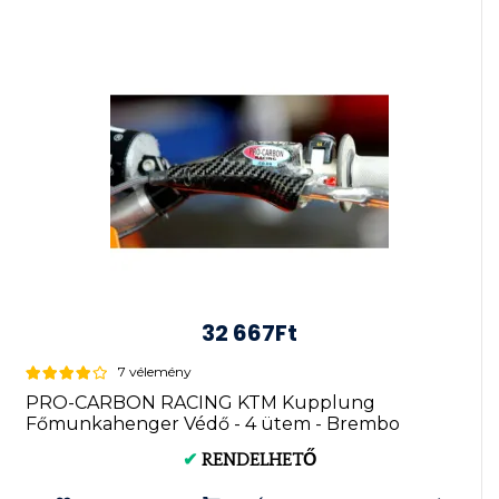
32 667Ft
7 vélemény
PRO-CARBON RACING KTM Kupplung
Főmunkahenger Védő - 4 ütem - Brembo
2015-...
✔
RENDELHETŐ