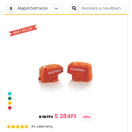
5 284Ft
8 167Ft
-35%
34 vélemény