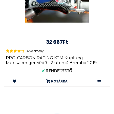
32 667Ft
6 vélemény
PRO-CARBON RACING KTM Kuplung
Munkahenger Védő - 2 ütemű Brembo 2019
✔
RENDELHETŐ
KOSÁRBA