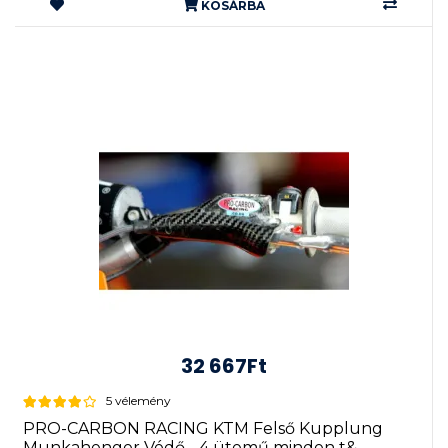
KOSÁRBA
32 667Ft
5 vélemény
PRO-CARBON RACING KTM Felső Kupplung
Munkahenger Védő - 4 ütemű minden t&...