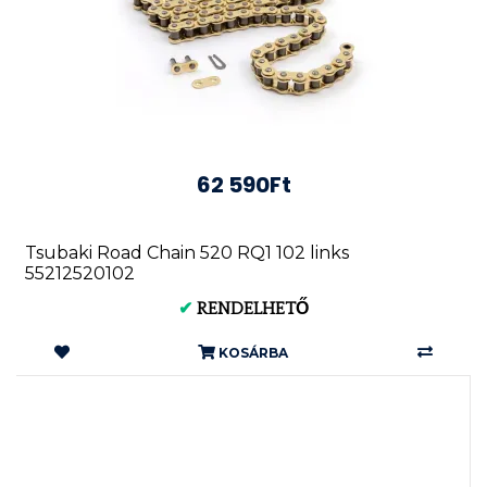
62 590Ft
Tsubaki Road Chain 520 RQ1 102 links
55212520102
✔
RENDELHETŐ
KOSÁRBA