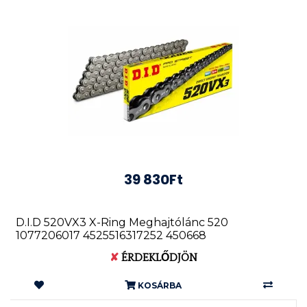
39 830Ft
D.I.D 520VX3 X-Ring Meghajtólánc 520
1077206017 4525516317252 450668
✘
ÉRDEKLŐDJÖN
KOSÁRBA