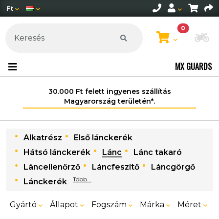
Ft
0
Mo
MX GUARDS
30.000 Ft felett ingyenes szállítás
Magyarország területén*.
Alkatrész
Első lánckerék
Hátsó lánckerék
Lánc
Lánc takaró
Láncellenőrző
Láncfeszítő
Láncgörgő
Több...
Lánckerék
Gyártó
Állapot
Fogszám
Márka
Méret