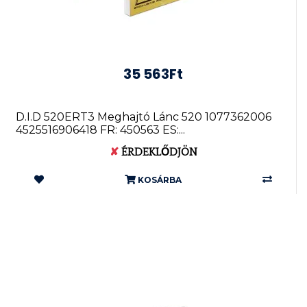
35 563Ft
D.I.D 520ERT3 Meghajtó Lánc 520 1077362006
4525516906418 FR: 450563 ES:...
✘
ÉRDEKLŐDJÖN
KOSÁRBA