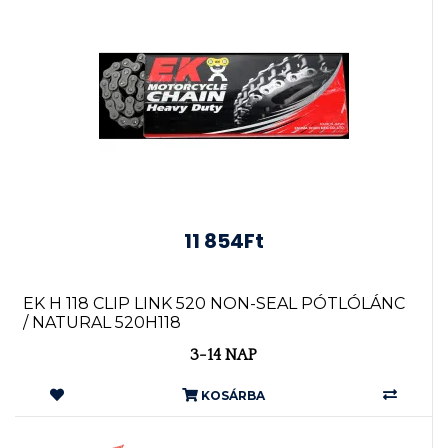
11 854Ft
EK H 118 CLIP LINK 520 NON-SEAL PÓTLÓLÁNC
/ NATURAL 520H118
3-14 NAP
KOSÁRBA