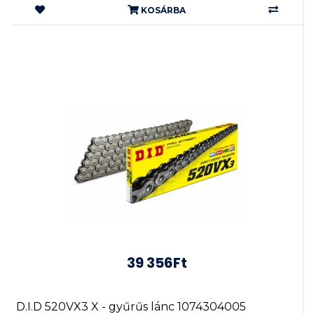
KOSÁRBA
39 356Ft
D.I.D 520VX3 X - gyűrűs lánc 1074304005