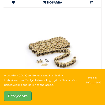
KOSÁRBA
A cookie-k (sütik) segítenek szolgáltatásaink
További
biztosításában. Szolgáltatásaink igénybe vételével Ön
információ
beleegyezik a cookie-k használatába.
54 055Ft
Elfogadom
Tsubaki Road Chain 530 RQ2 104 links