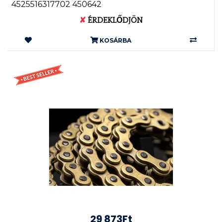
4525516317702 450642
✘
ÉRDEKLŐDJÖN
KOSÁRBA
29 873Ft