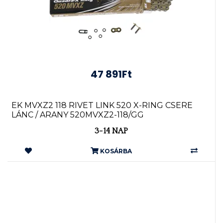
47 891Ft
EK MVXZ2 118 RIVET LINK 520 X-RING CSERE
LÁNC / ARANY 520MVXZ2-118/GG
3-14 NAP
KOSÁRBA