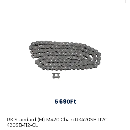
5 690Ft
RK Standard (M) M420 Chain RK420SB 112C
420SB-112-CL