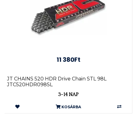
11 380Ft
JT CHAINS 520 HDR Drive Chain STL 98L
JTC520HDR098SL
3-14 NAP
KOSÁRBA