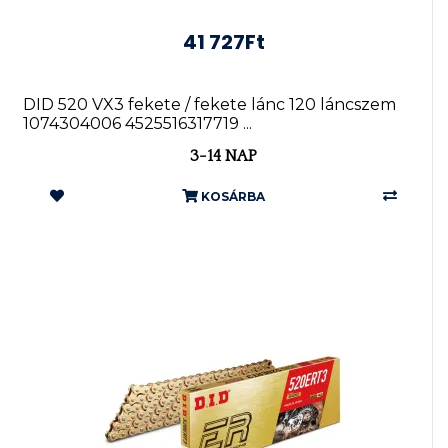
41 727Ft
DID 520 VX3 fekete / fekete lánc 120 láncszem
1074304006 4525516317719 ...
3-14 NAP
KOSÁRBA