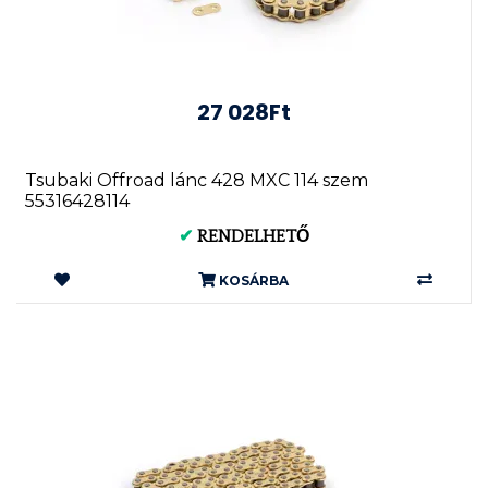
27 028Ft
Tsubaki Offroad lánc 428 MXC 114 szem
55316428114
✔
RENDELHETŐ
KOSÁRBA