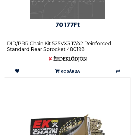
70 177Ft
DID/PBR Chain Kit 525VX3 17/42 Reinforced -
Standard Rear Sprocket 480198
✘
ÉRDEKLŐDJÖN
KOSÁRBA