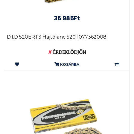
36 985Ft
D.I.D 520ERT3 Hajtólánc 520 1077362008
✘
ÉRDEKLŐDJÖN
KOSÁRBA