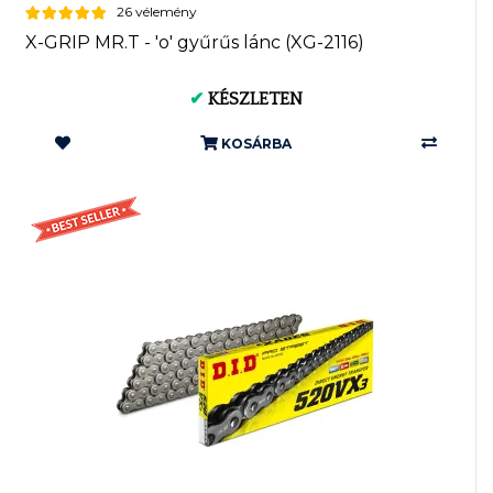
26 vélemény
X-GRIP MR.T - 'o' gyűrűs lánc (XG-2116)
✔
KÉSZLETEN
KOSÁRBA