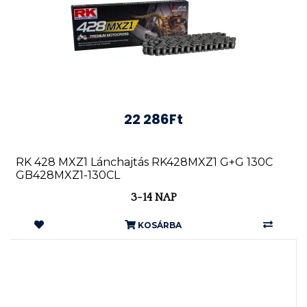
22 286Ft
RK 428 MXZ1 Lánchajtás RK428MXZ1 G+G 130C
GB428MXZ1-130CL
3-14 NAP
KOSÁRBA