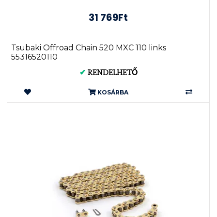
31 769Ft
Tsubaki Offroad Chain 520 MXC 110 links
55316520110
✔
RENDELHETŐ
KOSÁRBA