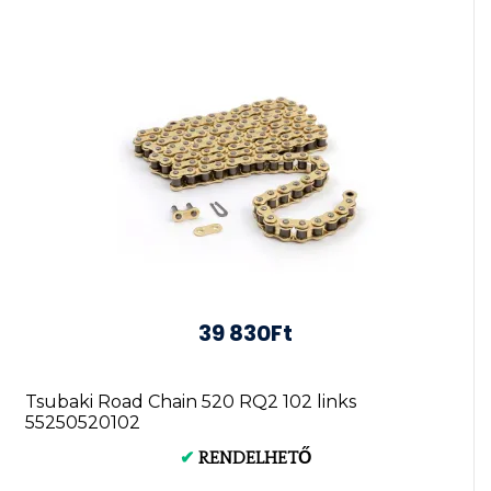
39 830Ft
Tsubaki Road Chain 520 RQ2 102 links
55250520102
✔
RENDELHETŐ