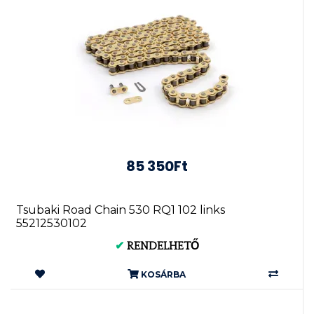
85 350Ft
Tsubaki Road Chain 530 RQ1 102 links
55212530102
✔
RENDELHETŐ
KOSÁRBA