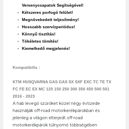
Versenycsapatok Segítségével!
Kétszeres porfogó felület!
Megnövekedett teljesítmény!
Hosszabb szervízperiódus!
Könnyű tisztítás!
Tökéletes tömítés!
Kiemelkedő megjelenés!
Kompatibilis :
K
TM HUSQVARNA GAS GAS SX SXF EXC TC TE TX
FC FE EC EX MC 125 150 250 300 350 450 500 501
2016 - 202
3
A hab levegő szűrőket közel négy évtizede
használják off-road motorkerékpárokban és
jelenleg a világon elterjedt off-road
motorkerékpárok túlnyomó többségében