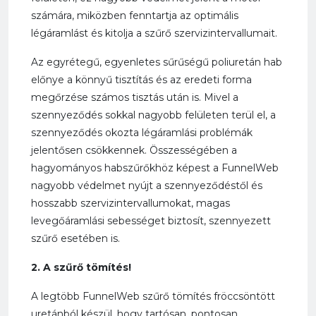
számára, miközben fenntartja az optimális
légáramlást és
kitolja a szűrő szervizintervallumait.
Az egyrétegű, egyenletes sűrűségű poliuretán hab
előnye a könnyű tisztítás és az eredeti forma
megőrzése számos tisztás után is. Mivel a
szennyeződés sokkal nagyobb felületen terül el, a
szennyeződés okozta légáramlási problémák
jelentősen csökkennek. Összességében a
hagyományos habszűrőkhöz képest a FunnelWeb
nagyobb védelmet nyújt a szennyeződéstől és
hosszabb szervizintervallumokat, magas
levegőáramlási sebességet biztosít, szennyezett
szűrő esetében is.
2. A szűrő tömítés!
A legtöbb FunnelWeb szűrő tömítés fröccsöntött
uretánból készül, hogy tartósan, pontosan