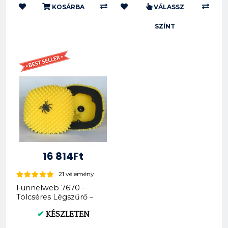
KOSÁRBA
VÁLASSZ
SZÍNT
16 814Ft
21 vélemény
Funnelweb 7670 -
Tölcséres Légszűrő –
KTM, Husaberg,
✔
KÉSZLETEN
Husqvar...