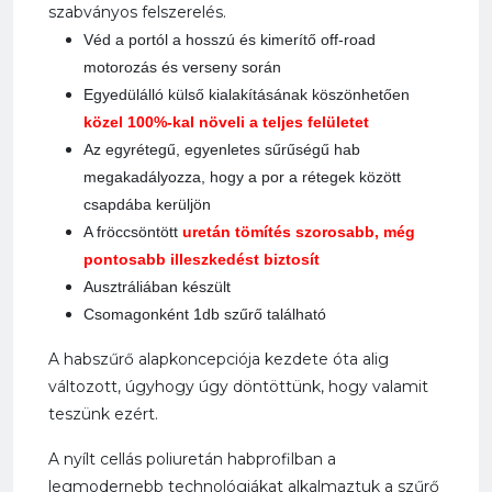
szabványos felszerelés.
Véd a portól a hosszú és kimerítő off-road
motorozás és verseny során
Egyedülálló külső kialakításának köszönhetően
közel 100%-kal növeli a teljes felületet
Az egyrétegű, egyenletes sűrűségű hab
megakadályozza, hogy a por a rétegek között
csapdába kerüljön
A fröccsöntött
uretán tömítés szorosabb, még
pontosabb illeszkedést biztosít
Ausztráliában készült
Csomagonként 1db szűrő található
A habszűrő alapkoncepciója kezdete óta alig
változott, úgyhogy úgy döntöttünk, hogy valamit
teszünk ezért.
A nyílt cellás poliuretán habprofilban a
legmodernebb technológiákat alkalmaztuk a szűrő