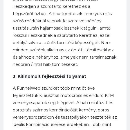
illeszkedjen a szűrőtartó kerethez és a
Légszűrőházhoz. A hab tömítések, amelyek más
szűrő márkáknál vannak felszerelve, néhány
tisztítás után hajlamosak lesznek kitágulni, amtől
rosszul illeszkednek a szűrőtartő kerethez, ezzel
befolyásolva a szűrők tömítési képességét. Nem
minden szűrőnk alkalmas az öntött tömítésekhez
és ahhoz a néhányhoz, amelyek nem tartalmaznak
neoprén / nitril hab tömítéseket.
3. Kifinomult fejlesztési folyamat
A FunnelWeb szűrőket több mint öt éve
fejlesztettük ki ausztrál motocross és enduro KTM
versenycsapatok segítségével. A hab mintázat és
porozitás számos kombinációját kemény, poros
versenysorozatokon és tesztpályákon tesztelték az
ideális kombináció elérése érdekében. Több mint