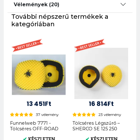
Vélemények (20)
További népszerű termékek a
kategóriában
13 451Ft
16 814Ft
37 vélemény
23 vélemény
Funnelweb 7771 -
Tölcséres Légszűrő –
Tölcséres OFF-ROAD
SHERCO SE 125 250
Légszűrő - KTM
300 450 2012- FWF
✔
KÉSZLETEN
✔
KÉSZLETEN
Husqvarna Gas G...
PRO...