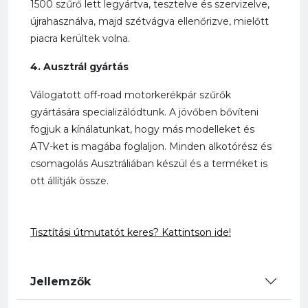
1500 szűrő lett legyártva, tesztelve és szervizelve,
újrahasználva, majd szétvágva ellenőrizve, mielőtt
piacra kerültek volna.
4. Ausztrál gyártás
Válogatott off-road motorkerékpár szűrők
gyártására specializálódtunk. A jövőben bővíteni
fogjuk a kínálatunkat, hogy más modelleket és
ATV-ket is magába foglaljon. Minden alkotórész és
csomagolás Ausztráliában készül és a terméket is
ott állítják össze.
Tisztítási útmutatót keres?
Kattintson ide!
Jellemzők