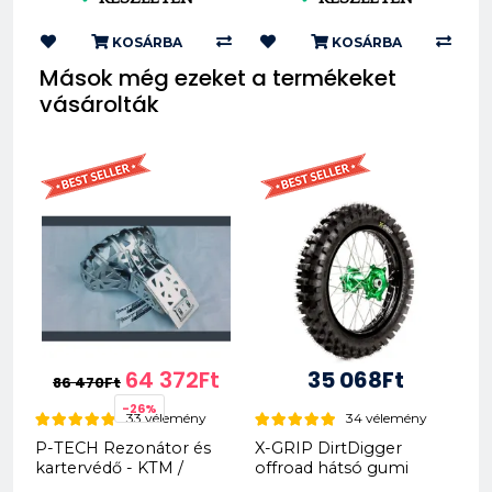
KOSÁRBA
KOSÁRBA
Mások még ezeket a termékeket
vásárolták
64 372Ft
35 068Ft
86 470Ft
-26%
33 vélemény
34 vélemény
P-TECH Rezonátor és
X-GRIP DirtDigger
kartervédő - KTM /
offroad hátsó gumi
Husky '17-19 (PK005)
120/90-18 EXTRA SOFT