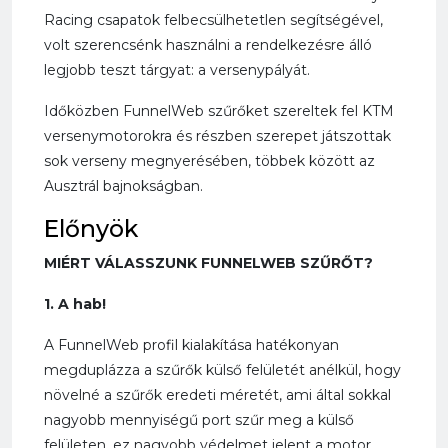
Racing csapatok felbecsülhetetlen segítségével,
volt szerencsénk használni a rendelkezésre álló
legjobb teszt tárgyat: a versenypályát.
Időközben FunnelWeb szűrőket szereltek fel KTM
versenymotorokra és részben szerepet játszottak
sok verseny megnyerésében, többek között az
Ausztrál bajnokságban.
Előnyök
MIÉRT VÁLASSZUNK FUNNELWEB SZŰRŐT?
1. A hab!
A FunnelWeb profil kialakítása hatékonyan
megduplázza a szűrők külső felületét anélkül, hogy
növelné a szűrők eredeti méretét, ami által sokkal
nagyobb mennyiségű port szűr meg a külső
felületen, ez nagyobb védelmet jelent a motor