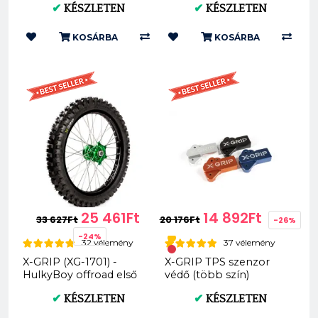
✔
KÉSZLETEN
✔
KÉSZLETEN
XG-1702
KOSÁRBA
KOSÁRBA
25 461Ft
14 892Ft
33 627Ft
20 176Ft
-26%
-24%
32 vélemény
37 vélemény
X-GRIP (XG-1701) -
X-GRIP TPS szenzor
HulkyBoy offroad első
védő (több szín)
gumi HARD (90/100-21)
✔
KÉSZLETEN
✔
KÉSZLETEN