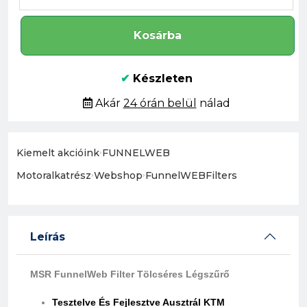
Kosárba
✔
Készleten
Akár
24 órán belül
nálad
Kiemelt akcióink
›
FUNNELWEB
Motoralkatrész
›
Webshop
›
FunnelWEBFilters
Leírás
MSR FunnelWeb Filter Tölcséres Légszűrő
Tesztelve És Fejlesztve Ausztrál KTM