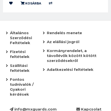
KOSÁRBA
Általános
Rendelés menete
Szerződési
Az elállási jogról
Feltételek
Kormányrendelet, a
Fizetési
távollévők között kötött
feltételek
szerződésekről
Szállítási
Adatkezelési feltételek
feltételek
Fontos
tudnivalók /
Gyakori
kérdések
info@mxguards.com
Kapcsolat