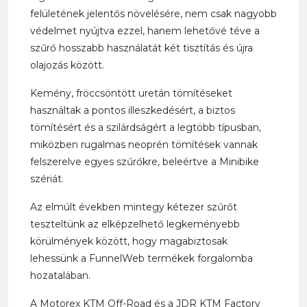
felületének jelentős növelésére, nem csak nagyobb
védelmet nyújtva ezzel, hanem lehetővé téve a
szűrő hosszabb használatát két tisztítás és újra
olajozás között.
Kemény, fröccsöntött uretán tömítéseket
használtak a pontos illeszkedésért, a biztos
tömítésért és a szilárdságért a legtöbb típusban,
miközben rugalmas neoprén tömítések vannak
felszerelve egyes szűrőkre, beleértve a Minibike
szériát.
Az elmúlt években mintegy kétezer szűrőt
teszteltünk az elképzelhető legkeményebb
körülmények között, hogy magabiztosak
lehessünk a FunnelWeb termékek forgalomba
hozatalában.
A Motorex KTM Off-Road és a JDR KTM Factory