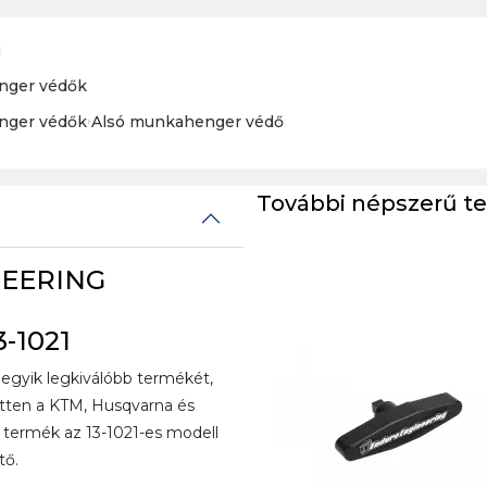
g
nger védők
nger védők
›
Alsó munkahenger védő
További népszerű t
NEERING
-1021
gyik legkiválóbb termékét,
zetten a KTM, Husqvarna és
termék az 13-1021-es modell
tő.