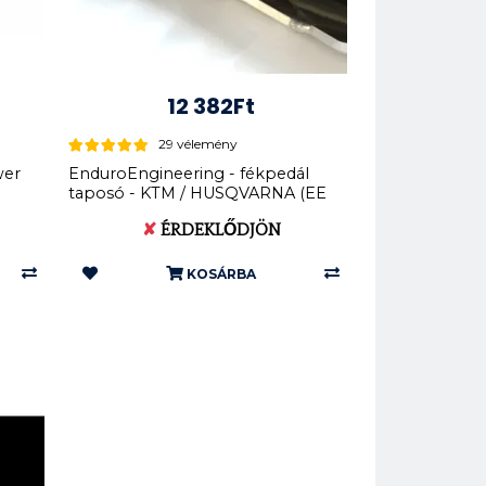
12 382Ft
29 vélemény
er
EnduroEngineering - fékpedál
taposó - KTM / HUSQVARNA (EE
17-016...
✘
ÉRDEKLŐDJÖN
KOSÁRBA