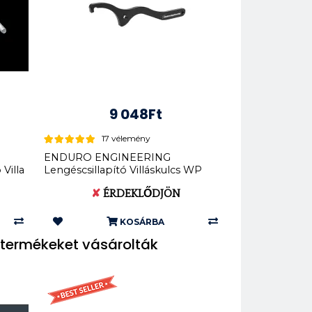
9 048Ft
17 vélemény
ENDURO ENGINEERING
Villa
Lengéscsillapító Villáskulcs WP
Shock ...
✘
ÉRDEKLŐDJÖN
KOSÁRBA
termékeket vásárolták