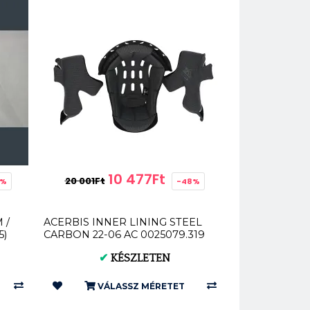
10 477Ft
20 001Ft
7%
-48%
 /
ACERBIS INNER LINING STEEL
5)
CARBON 22-06 AC 0025079.319
✔
KÉSZLETEN
VÁLASSZ MÉRETET