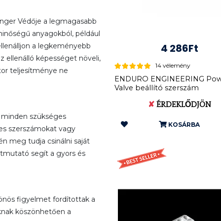
nger Védője a legmagasabb
 minőségű anyagokból, például
ellenálljon a legkeményebb
4 286Ft
ellenálló képességet növeli,
14 vélemény
or teljesítménye ne
ENDURO ENGINEERING Pow
Valve beállító szerszám
KTM/Husa...
✘
ÉRDEKLŐDJÖN
és minden szükséges
KOSÁRBA
ges szerszámokat vagy
 meg tudja csinálni saját
tmutató segít a gyors és
önös figyelmet fordítottak a
oknak köszönhetően a