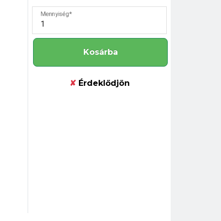
Mennyiség
Kosárba
✘
Érdeklődjön