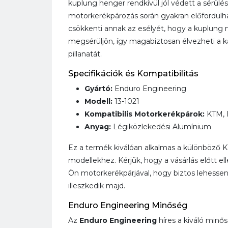
kuplung henger rendkívül jól védett a sérülé
motorkerékpározás során gyakran előfordulh
csökkenti annak az esélyét, hogy a kuplung
megsérüljön, így magabiztosan élvezheti a
pillanatát.
Specifikációk és Kompatibilitás
Gyártó:
Enduro Engineering
Modell:
13-1021
Kompatibilis Motorkerékpárok:
KTM, 
Anyag:
Légiközlekedési Alumínium
Ez a termék kiválóan alkalmas a különböző 
modellekhez. Kérjük, hogy a vásárlás előtt ell
Ön motorkerékpárjával, hogy biztos lehesse
illeszkedik majd.
Enduro Engineering Minőség
Az
Enduro Engineering
híres a kiváló minő