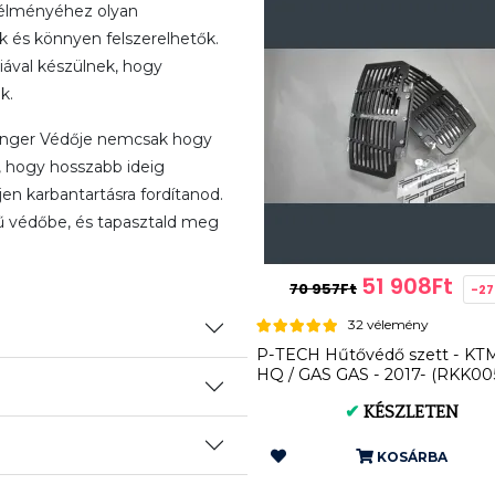
s élményéhez olyan
k és könnyen felszerelhetők.
iával készülnek, hogy
k.
nger Védője nemcsak hogy
 hogy hosszabb ideig
en karbantartásra fordítanod.
 védőbe, és tapasztald meg
51 908Ft
70 957Ft
-2
32 vélemény
P-TECH Hűtővédő szett - KTM
HQ / GAS GAS - 2017- (RKK00
✔
KÉSZLETEN
KOSÁRBA