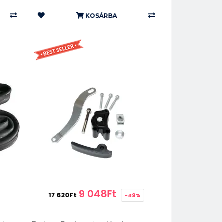
KOSÁRBA
9 048Ft
17 620Ft
-49%