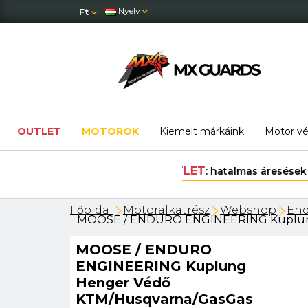
Nyelv
Ft
OUTLET
MOTOROK
Kiemelt márkáink
Motor v
Főoldal
Motoralkatrész
Webshop
End
MOOSE / ENDURO ENGINEERING Kuplung 
MOOSE / ENDURO
ENGINEERING Kuplung
Henger Védő
KTM/Husqvarna/GasGas