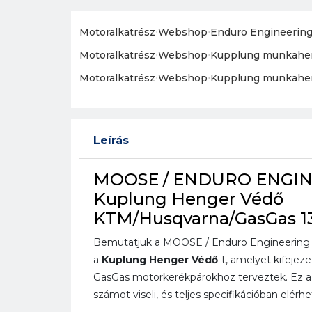
Motoralkatrész
›
Webshop
›
Enduro Engineerin
Motoralkatrész
›
Webshop
›
Kupplung munkahe
Motoralkatrész
›
Webshop
›
Kupplung munkahe
Leírás
MOOSE / ENDURO ENGI
Kuplung Henger Védő
KTM/Husqvarna/GasGas 13
Bemutatjuk a MOOSE / Enduro Engineering e
a
Kuplung Henger Védő
-t, amelyet kifeje
GasGas motorkerékpárokhoz terveztek. Ez a 
számot viseli, és teljes specifikációban elérhe