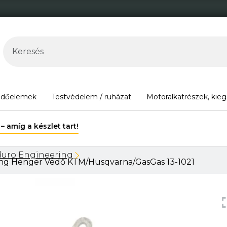
édőelemek
Testvédelem / ruházat
Motoralkatrészek, kieg
30.000 Ft felett ingyenes szállítás Magyarország területén*.
uro Engineering
Henger Védő KTM/Husqvarna/GasGas 13-1021