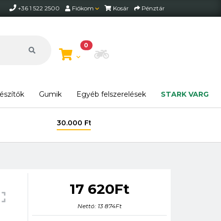
+36 1 522 2500
Fiókom
Kosár
Pénztár
0
Motor beállítása
észítők
Gumik
Egyéb felszerelések
STARK VARG
17 620Ft
Nettó: 13 874Ft