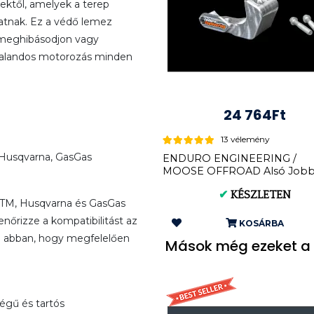
sektől, amelyek a terep
atnak. Ez a védő lemez
 meghibásodjon vagy
 kalandos motorozás minden
24 764Ft
13 vélemény
Husqvarna, GasGas
ENDURO ENGINEERING /
MOOSE OFFROAD Alsó Jobb 
Védő Yamaha/Sherco/B...
✔
KÉSZLETEN
KTM, Husqvarna és GasGas
enőrizze a kompatibilitást az
KOSÁRBA
n abban, hogy megfelelően
Mások még ezeket a 
ségű és tartós