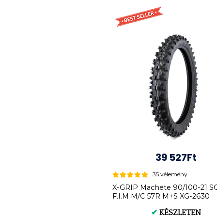
39 527Ft
35 vélemény
X-GRIP Machete 90/100-21 S
F.I.M M/C 57R M+S XG-2630
✔
KÉSZLETEN