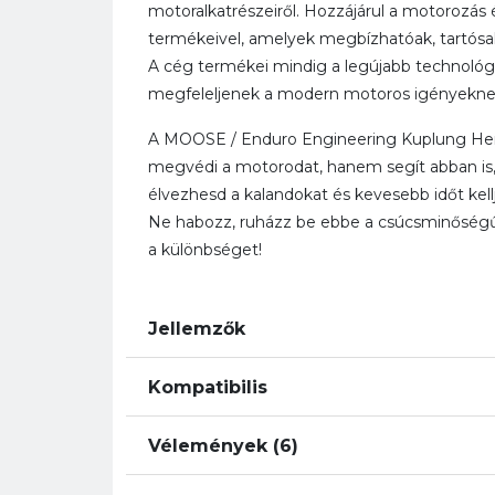
motoralkatrészeiről. Hozzájárul a motorozá
termékeivel, amelyek megbízhatóak, tartósa
A cég termékei mindig a legújabb technológ
megfeleljenek a modern motoros igényekne
A MOOSE / Enduro Engineering Kuplung He
megvédi a motorodat, hanem segít abban is,
élvezhesd a kalandokat és kevesebb időt kellj
Ne habozz, ruházz be ebbe a csúcsminőségű
a különbséget!
Jellemzők
Kompatibilis
Vélemények (6)