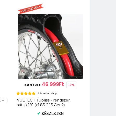
46 999Ft
50 480Ft
-7%
24 vélemény
OFT |
NUETECH Tubliss - rendszer,
hátsó 18" (x1.85-2.15 Gen2)
✔
KÉSZLETEN