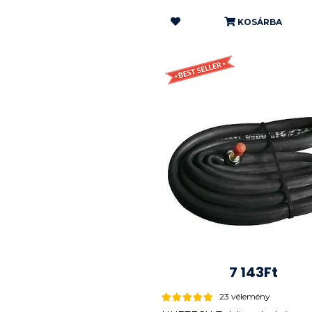
KOSÁRBA
7 143Ft
23 vélemény