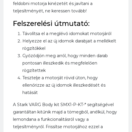
feldobni motorja kinézetét és javítani a
teljesítményét, ne keressen tovább!
Felszerelési útmutató:
Távolítsa el a meglévő idomokat motorjáról
Helyezze el az új idomok darabjait a mellékelt
rögzítőkkel
Győződjön meg arról, hogy minden darab
pontosan illeszkedik és megfelelően
rögzítettek
Tesztelje a motorját rövid úton, hogy
ellenőrizze az új idomok illeszkedését és
hatását
A Stark VARG Body kit SMX1-P-KT-* segítségével
garantáltan kitűnik majd a tömegből, anélkül, hogy
lemondana a funkcionalitásról vagy a
teljesítményről. Frissítse motorjához ezzel a