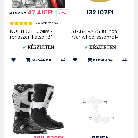
47 410Ft
132 107Ft
50 921Ft
-7%
24 vélemény
NUETECH Tubliss -
STARK VARG 18 inch
rendszer, hátsó 18"
rear wheel assembly
(x1.85-2.15 Gen2)
without tire (spacers
✔
KÉSZLETEN
✔
KÉSZLETEN
not included) SMX1-
RW-18
KOSÁRBA
KOSÁRBA