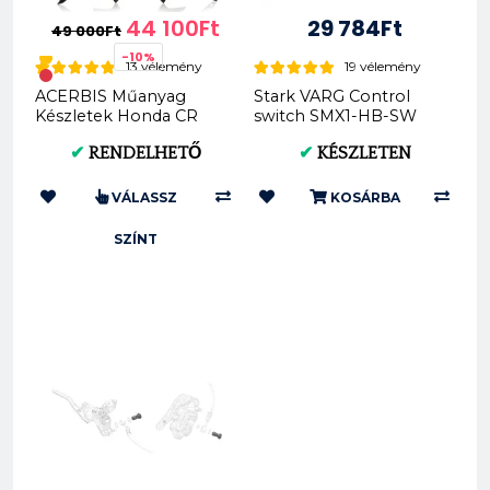
44 100Ft
29 784Ft
49 000Ft
-10%
13 vélemény
19 vélemény
ACERBIS Műanyag
Stark VARG Control
Készletek Honda CR
switch SMX1-HB-SW
125R/250R 04-07
✔
RENDELHETŐ
✔
KÉSZLETEN
(Fekete * Standard) AC
0007...
VÁLASSZ
KOSÁRBA
SZÍNT