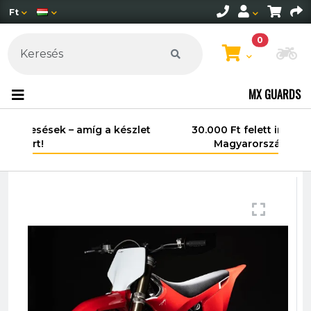
Ft
0
Mo
MX GUARDS
30.000 Ft felett ingyenes szállítás
Magyarország területén*.