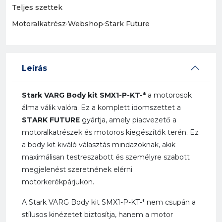
Teljes szettek
Motoralkatrész
›
Webshop
›
Stark Future
Leírás
Stark VARG Body kit SMX1-P-KT-*
a motorosok
álma válik valóra. Ez a komplett idomszettet a
STARK FUTURE
gyártja, amely piacvezető a
motoralkatrészek és motoros kiegészítők terén. Ez
a body kit kiváló választás mindazoknak, akik
maximálisan testreszabott és személyre szabott
megjelenést szeretnének elérni
motorkerékpárjukon.
A Stark VARG Body kit SMX1-P-KT-* nem csupán a
stílusos kinézetet biztosítja, hanem a motor