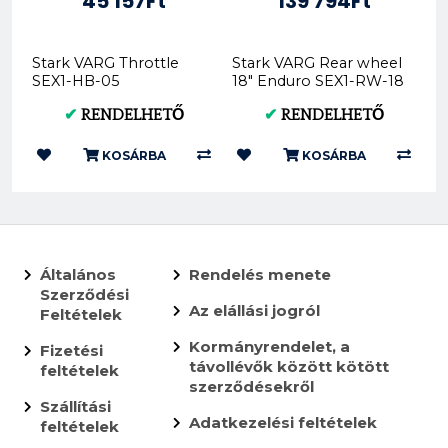
45 157Ft
139 794Ft
Stark VARG Throttle
Stark VARG Rear wheel
SEX1-HB-05
18" Enduro SEX1-RW-18
✔
RENDELHETŐ
✔
RENDELHETŐ
KOSÁRBA
KOSÁRBA
Általános
Rendelés menete
Szerződési
Az elállási jogról
Feltételek
Kormányrendelet, a
Fizetési
távollévők között kötött
feltételek
szerződésekről
Szállítási
Adatkezelési feltételek
feltételek