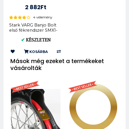
2 882Ft
4 vélemény
Stark VARG Banjo Bolt
első fékrendszer SMX1-
BR-FW-06
✔
KÉSZLETEN
KOSÁRBA
Mások még ezeket a termékeket
vásárolták