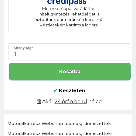
Motorkerékpár vásárláshoz
hitelügyintézési lehetőséget is
biztosítunk partnerünkön keresztül.
Részletekért kattints a logóra.
Mennyiség
Kosárba
✔
Készleten
Akár
24 órán belül
nálad
Motoralkatrész
›
Webshop
›
Idomok, idomszettek
Motoralkatrész
›
Webshop
›
Idomok, idomszettek
›