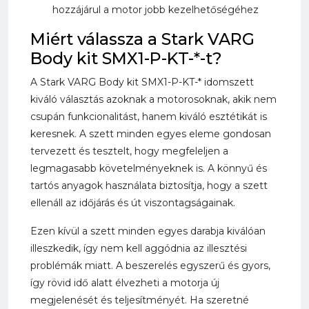
hozzájárul a motor jobb kezelhetőségéhez
Miért válassza a Stark VARG
Body kit SMX1-P-KT-*-t?
A Stark VARG Body kit SMX1-P-KT-* idomszett
kiváló választás azoknak a motorosoknak, akik nem
csupán funkcionalitást, hanem kiváló esztétikát is
keresnek. A szett minden egyes eleme gondosan
tervezett és tesztelt, hogy megfeleljen a
legmagasabb követelményeknek is. A könnyű és
tartós anyagok használata biztosítja, hogy a szett
ellenáll az időjárás és út viszontagságainak.
Ezen kívül a szett minden egyes darabja kiválóan
illeszkedik, így nem kell aggódnia az illesztési
problémák miatt. A beszerelés egyszerű és gyors,
így rövid idő alatt élvezheti a motorja új
megjelenését és teljesítményét. Ha szeretné