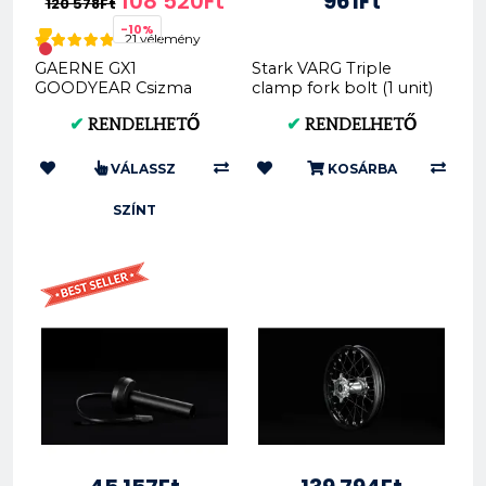
108 520Ft
961Ft
120 578Ft
-10%
21 vélemény
GAERNE GX1
Stark VARG Triple
GOODYEAR Csizma
clamp fork bolt (1 unit)
2192-01
I14580-080040-08
✔
RENDELHETŐ
✔
RENDELHETŐ
VÁLASSZ
KOSÁRBA
SZÍNT