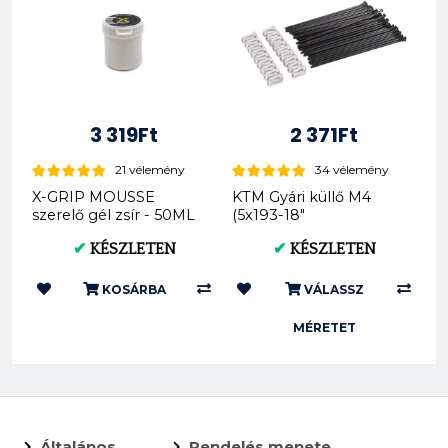
3 319Ft
2 371Ft
21 vélemény
34 vélemény
X-GRIP MOUSSE
KTM Gyári küllő M4
szerelő gél zsír - 50ML
(5x193-18"
(XG-1558)
7901007119330 *
✔
KÉSZLETEN
✔
KÉSZLETEN
5x226-21" 7710907...
KOSÁRBA
VÁLASSZ
MÉRETET
Általános
Rendelés menete