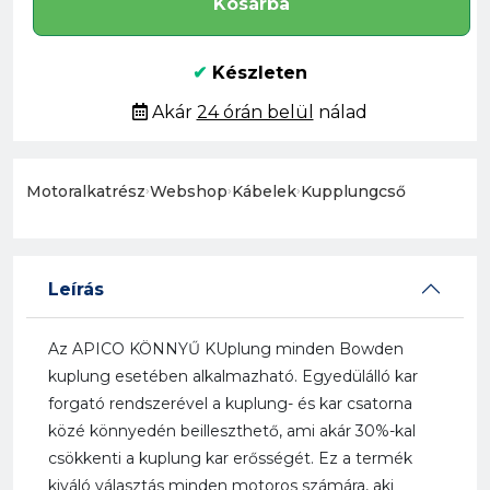
Kosárba
✔
Készleten
Akár
24 órán belül
nálad
Motoralkatrész
›
Webshop
›
Kábelek
›
Kupplungcső
Leírás
Az APICO KÖNNYŰ KUplung minden Bowden
kuplung esetében alkalmazható. Egyedülálló kar
forgató rendszerével a kuplung- és kar csatorna
közé könnyedén beilleszthető, ami akár 30%-kal
csökkenti a kuplung kar erősségét. Ez a termék
kiváló választás minden motoros számára, aki