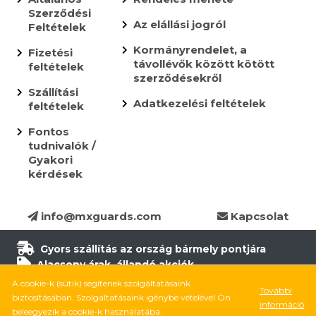
Szerződési
Az elállási jogról
Feltételek
Kormányrendelet, a
Fizetési
távollévők között kötött
feltételek
szerződésekről
Szállítási
Adatkezelési feltételek
feltételek
Fontos
tudnivalók /
Gyakori
kérdések
info@mxguards.com
Kapcsolat
Gyors szállítás az ország bármely pontjára
Alacsony árak, állandó akciók
Több, mint 10.000 termék
A cookie-k (sütik) segítenek szolgáltatásaink
További
6.500 termék raktáron
biztosításában. Szolgáltatásaink igénybe vételével Ön
információ
8.000 elégedett ügyfél
beleegyezik a cookie-k használatába.