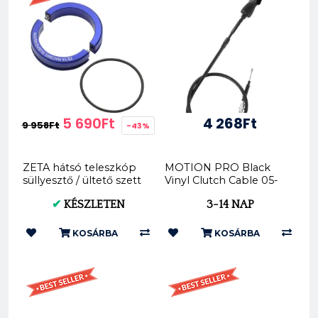
5 690Ft
4 268Ft
9 958Ft
-43%
ZETA hátsó teleszkóp
MOTION PRO Black
süllyesztő / ültető szett
Vinyl Clutch Cable 05-
- KYB/W...
0307
✔
KÉSZLETEN
3-14 NAP
KOSÁRBA
KOSÁRBA