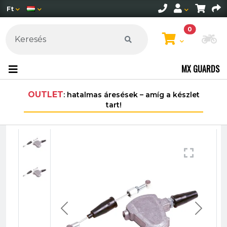
Ft
0
Mo
MX GUARDS
OUTLET
: hatalmas áresések – amíg a készlet
30.00
tart!
M