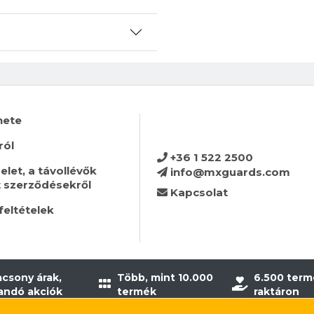
nete
ról
+36 1 522 2500
let, a távollévők
info@mxguards.com
t szerződésekről
Kapcsolat
feltételek
acsony árak,
Több, mint 10.000
6.500 term
landó akciók
termék
raktáron