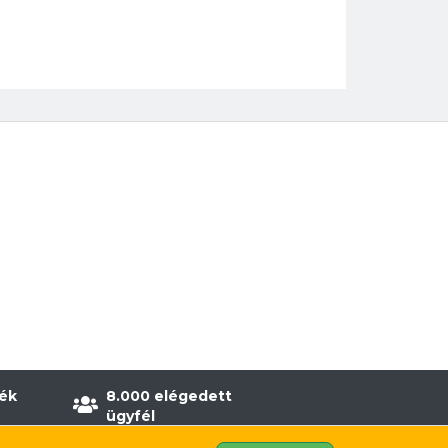
ék
8.000 elégedett
ügyfél