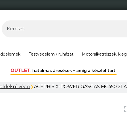
édőelemek
Testvédelem / ruházat
Motoralkatrészek, kieg
!
30.00
aldekni védő
ACERBIS X-POWER GASGAS MC450 21 A