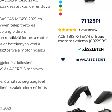
 GASGAS MC450 21 AC
sak esztétikus, de rendkívül
a GASGAS MC450 2021-es
71 125Ft
nnyen telepíthető és
30 vélemény
uplung oldalon.
ACERBIS X-TEAM offroad
n rendkívül fontos a motor
motoros csizma (0022999)
szlet hatékonyan védi a
✔
KÉSZLETEN
, biztosítva a motor hosszú
VÁLASSZ SZÍNT
jelenést kölcsönöz a
AS és ACERBIS márkákra
ési útmutató segítségével
önös szakértelem nélkül is.
 2021