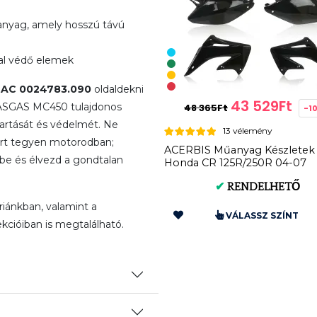
nyag, amely hosszú távú
al védő elemek
 AC 0024783.090
oldaldekni
43 529Ft
GASGAS MC450 tulajdonos
48 365Ft
-1
artását és védelmét. Ne
13 vélemény
árt tegyen motorodban;
ACERBIS Műanyag Készletek
tbe és élvezd a gondtalan
Honda CR 125R/250R 04-07
(Fekete * Standard) AC 0007...
✔
RENDELHETŐ
iánkban, valamint a
VÁLASSZ SZÍNT
cióiban is megtalálható.