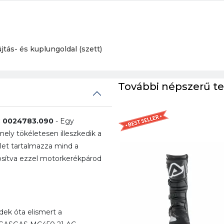
jtás- és kuplungoldal (szett)
További népszerű t
 0024783.090
- Egy
ly tökéletesen illeszkedik a
et tartalmazza mind a
tosítva ezzel motorkerékpárod
ek óta elismert a