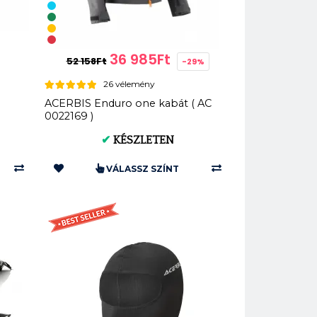
36 985Ft
52 158Ft
-29%
26 vélemény
ACERBIS Enduro one kabát ( AC
0022169 )
✔
KÉSZLETEN
VÁLASSZ SZÍNT