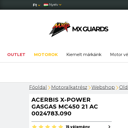
Nyelv
Ft
OUTLET
MOTOROK
Kiemelt márkáink
Motor v
OUTLET
: hatalmas áresések – amíg a készlet tart
Főoldal
Motoralkatrész
Webshop
Old
ACERBIS X-POWER
GASGAS MC450 21 AC
0024783.090
15 vélemény