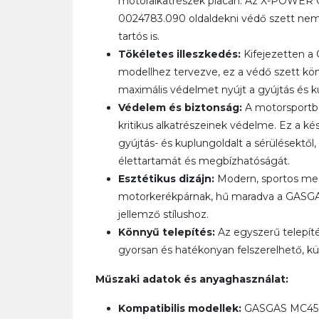
motoralkatrészek piacán. Az X-POWER
0024783.090 oldaldekni védő szett nemc
tartós is.
Tökéletes illeszkedés:
Kifejezetten 
modellhez tervezve, ez a védő szett kö
maximális védelmet nyújt a gyújtás és k
Védelem és biztonság:
A motorsportba
kritikus alkatrészeinek védelme. Ez a ké
gyújtás- és kuplungoldalt a sérülésektől
élettartamát és megbízhatóságát.
Esztétikus dizájn:
Modern, sportos meg
motorkerékpárnak, hű maradva a GASG
jellemző stílushoz.
Könnyű telepítés:
Az egyszerű telepít
gyorsan és hatékonyan felszerelhető, kül
Műszaki adatok és anyaghasználat:
Kompatibilis modellek:
GASGAS MC450