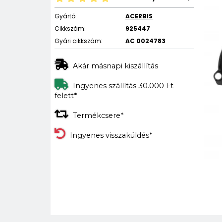
Gyártó:
ACERBIS
Cikkszám:
925447
Gyári cikkszám:
AC 0024783
Akár másnapi kiszállítás
Ingyenes szállítás 30.000 Ft
felett*
Termékcsere*
Ingyenes visszaküldés*