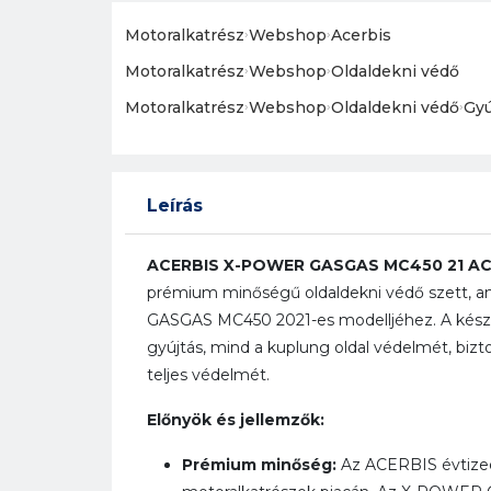
Motoralkatrész
›
Webshop
›
Acerbis
Motoralkatrész
›
Webshop
›
Oldaldekni védő
Motoralkatrész
›
Webshop
›
Oldaldekni védő
›
Gyú
Leírás
ACERBIS X-POWER GASGAS MC450 21 AC
prémium minőségű oldaldekni védő szett, ame
GASGAS MC450 2021-es modelljéhez. A készl
gyújtás, mind a kuplung oldal védelmét, biz
teljes védelmét.
Előnyök és jellemzők:
Prémium minőség:
Az ACERBIS évtized