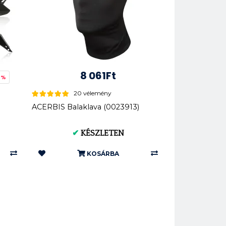
8 061Ft
0%
20 vélemény
ACERBIS Balaklava (0023913)
✔
KÉSZLETEN
KOSÁRBA