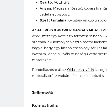
Gyártó:
ACERBIS
Anyag:
Magas minőségű, kopásálló műa
védelmet biztosít.
Szett tartalma:
Gyújtás- és kuplungold
Az
ACERBIS X-POWER GASGAS MC450 21
védő szett egy kötelező tartozék minden 
számára, aki komolyan veszi a motor karbant
hagyd, hogy egy kisebb esés vagy sérülés k
invesztálj ebbe a kiváló minőségű védő szet
motorozást!
Rendelkezésre áll az
Oldaldekni védő
kategór
motoralkatrész webáruházunk különböző szek
Jellemzők
Kompatibilis