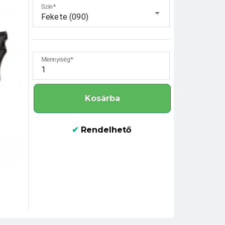
Szín
Fekete (090)
Mennyiség
Kosárba
✔
Rendelhető