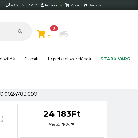
+36 1 522 2500
Fiókom
Kosár
Pénztár
0
Motor beállítása
észítők
Gumik
Egyéb felszerelések
STARK VARG
0 Ft felett ingyenes szállítás Magyarország területén*.
C 0024783.090
24 183Ft
Nettó: 19 041Ft