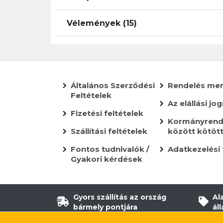
Vélemények (15)
Általános Szerződési
Rendelés me
Feltételek
Az elállási jog
Fizetési feltételek
Kormányrende
Szállítási feltételek
között kötöt
Fontos tudnivalók /
Adatkezelési 
Gyakori kérdések
Gyors szállítás az ország
Al
bármely pontjára
ál