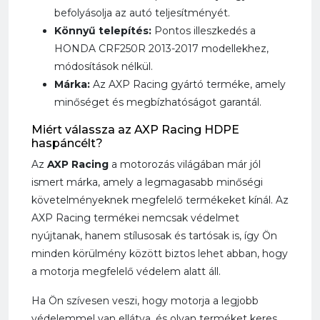
befolyásolja az autó teljesítményét.
Könnyű telepítés:
Pontos illeszkedés a
HONDA CRF250R 2013-2017 modellekhez,
módosítások nélkül.
Márka:
Az AXP Racing gyártó terméke, amely
minőséget és megbízhatóságot garantál.
Miért válassza az AXP Racing HDPE
haspáncélt?
Az
AXP Racing
a motorozás világában már jól
ismert márka, amely a legmagasabb minőségi
követelményeknek megfelelő termékeket kínál. Az
AXP Racing termékei nemcsak védelmet
nyújtanak, hanem stílusosak és tartósak is, így Ön
minden körülmény között biztos lehet abban, hogy
a motorja megfelelő védelem alatt áll.
Ha Ön szívesen veszi, hogy motorja a legjobb
védelemmel van ellátva, és olyan terméket keres,