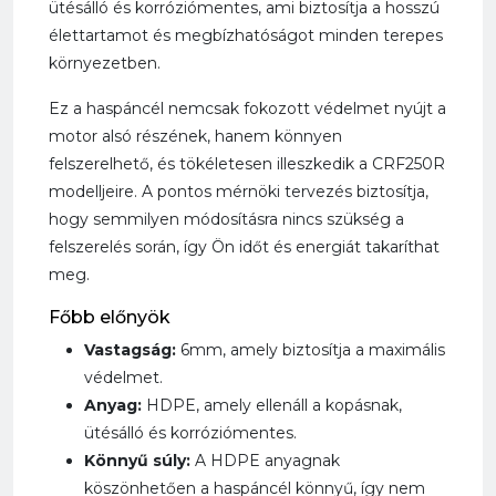
ütésálló és korróziómentes, ami biztosítja a hosszú
élettartamot és megbízhatóságot minden terepes
környezetben.
Ez a haspáncél nemcsak fokozott védelmet nyújt a
motor alsó részének, hanem könnyen
felszerelhető, és tökéletesen illeszkedik a CRF250R
modelljeire. A pontos mérnöki tervezés biztosítja,
hogy semmilyen módosításra nincs szükség a
felszerelés során, így Ön időt és energiát takaríthat
meg.
Főbb előnyök
Vastagság:
6mm, amely biztosítja a maximális
védelmet.
Anyag:
HDPE, amely ellenáll a kopásnak,
ütésálló és korróziómentes.
Könnyű súly:
A HDPE anyagnak
köszönhetően a haspáncél könnyű, így nem