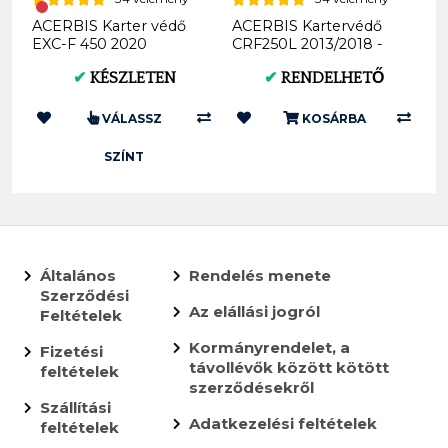
ACERBIS Karter védő
ACERBIS Kartervédő
EXC-F 450 2020
CRF250L 2013/2018 -
Fekete AC
✔
KÉSZLETEN
✔
RENDELHETŐ
0022822.090
VÁLASSZ
KOSÁRBA
SZÍNT
Általános
Rendelés menete
Szerződési
Az elállási jogról
Feltételek
Kormányrendelet, a
Fizetési
távollévők között kötött
feltételek
szerződésekről
Szállítási
Adatkezelési feltételek
feltételek