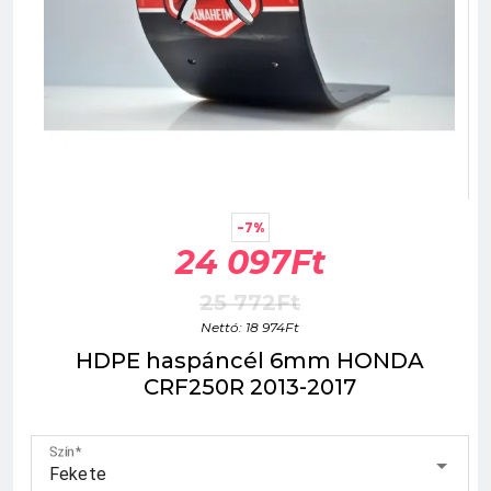
-7%
24 097Ft
25 772Ft
Nettó: 18 974Ft
HDPE haspáncél 6mm HONDA
CRF250R 2013-2017
Szín
Fekete