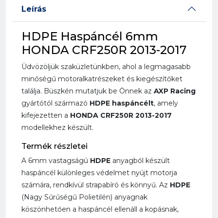
Leírás
HDPE Haspáncél 6mm
HONDA CRF250R 2013-2017
Üdvözöljük szaküzletünkben, ahol a legmagasabb
minőségű motoralkatrészeket és kiegészítőket
találja. Büszkén mutatjuk be Önnek az
AXP Racing
gyártótól származó
HDPE haspáncélt
, amely
kifejezetten a
HONDA CRF250R 2013-2017
modellekhez készült.
Termék részletei
A 6mm vastagságú
HDPE
anyagból készült
haspáncél különleges védelmet nyújt motorja
számára, rendkívül strapabíró és könnyű. Az
HDPE
(Nagy Sűrűségű Polietilén) anyagnak
köszönhetően a haspáncél ellenáll a kopásnak,