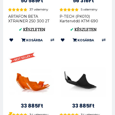
50 589Ft
56 316Ft
37 vélemény
5 vélemény
ARTAFON BETA
P-TECH (PK010)
XTRAINER 250 300 2T
Kartervédő KTM 690
2015-2023 PG12
enduro & Husqvarna
✔
KÉSZLETEN
✔
KÉSZLETEN
701 enduro
KOSÁRBA
KOSÁRBA
33 885Ft
33 885Ft
34 vélemény
34 vélemény