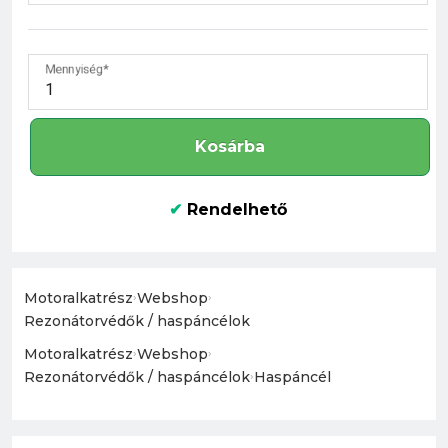
Mennyiség
Kosárba
✔
Rendelhető
Motoralkatrész
›
Webshop
›
Rezonátorvédők / haspáncélok
Motoralkatrész
›
Webshop
›
Rezonátorvédők / haspáncélok
›
Haspáncél