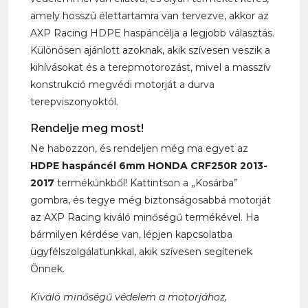
amely hosszú élettartamra van tervezve, akkor az
AXP Racing HDPE haspáncélja a legjobb választás.
Különösen ajánlott azoknak, akik szívesen veszik a
kihívásokat és a terepmotorozást, mivel a masszív
konstrukció megvédi motorját a durva
terepviszonyoktól.
Rendelje meg most!
Ne habozzon, és rendeljen még ma egyet az
HDPE haspáncél 6mm HONDA CRF250R 2013-
2017
termékünkből! Kattintson a „Kosárba”
gombra, és tegye még biztonságosabbá motorját
az AXP Racing kiváló minőségű termékével. Ha
bármilyen kérdése van, lépjen kapcsolatba
ügyfélszolgálatunkkal, akik szívesen segítenek
Önnek.
Kiváló minőségű védelem a motorjához,