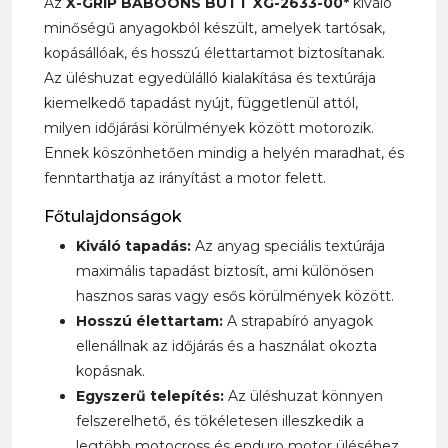
Az
X-GRIP BABOONS BUTT XG-2633-00*
kiváló
minőségű anyagokból készült, amelyek tartósak,
kopásállóak, és hosszú élettartamot biztosítanak.
Az üléshuzat egyedülálló kialakítása és textúrája
kiemelkedő tapadást nyújt, függetlenül attól,
milyen időjárási körülmények között motorozik.
Ennek köszönhetően mindig a helyén maradhat, és
fenntarthatja az irányítást a motor felett.
Főtulajdonságok
Kiváló tapadás:
Az anyag speciális textúrája
maximális tapadást biztosít, ami különösen
hasznos saras vagy esős körülmények között.
Hosszú élettartam:
A strapabíró anyagok
ellenállnak az időjárás és a használat okozta
kopásnak.
Egyszerű telepítés:
Az üléshuzat könnyen
felszerelhető, és tökéletesen illeszkedik a
legtöbb motocross és enduro motor üléséhez.