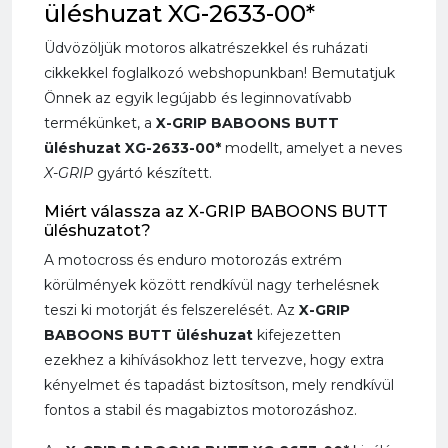
üléshuzat XG-2633-00*
Üdvözöljük motoros alkatrészekkel és ruházati
cikkekkel foglalkozó webshopunkban! Bemutatjuk
Önnek az egyik legújabb és leginnovatívabb
termékünket, a
X-GRIP BABOONS BUTT
üléshuzat XG-2633-00*
modellt, amelyet a neves
X-GRIP
gyártó készített.
Miért válassza az X-GRIP BABOONS BUTT
üléshuzatot?
A motocross és enduro motorozás extrém
körülmények között rendkívül nagy terhelésnek
teszi ki motorját és felszerelését. Az
X-GRIP
BABOONS BUTT üléshuzat
kifejezetten
ezekhez a kihívásokhoz lett tervezve, hogy extra
kényelmet és tapadást biztosítson, mely rendkívül
fontos a stabil és magabiztos motorozáshoz.