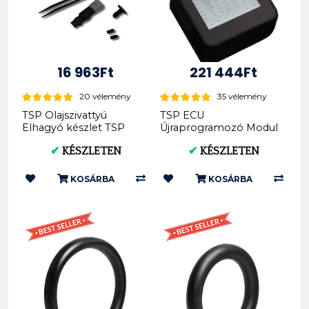
16 963Ft
221 444Ft
20 vélemény
35 vélemény
TSP Olajszivattyú
TSP ECU
Elhagyó készlet TSP
Újraprogramozó Modul
IRK (Előkeverék) P....
(ERM) – Illeszkedik 2017
✔
KÉSZLETEN
✔
KÉSZLETEN
és u...
KOSÁRBA
KOSÁRBA