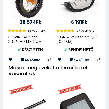
38 574Ft
6 191Ft
33 vélemény
27 vélemény
X-GRIP JACK the
X-GRIP Vak szelep 2,15"
GRIPPER MEDIUM
(XG-1613)
offroad hátsó gumi
✔
KÉSZLETEN
✔
RENDELHETŐ
140/80-18 XG-2104
KOSÁRBA
KOSÁRBA
Mások még ezeket a termékeket
vásárolták