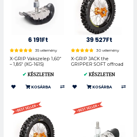
6 191Ft
39 527Ft
35 vélemény
30 vélemény
X-GRIP Vakszelep 1,60“
X-GRIP JACK the
– 1,85“ (XG-1615)
GRIPPER SOFT offroad
hátsó gumi 140/80-18
✔
KÉSZLETEN
✔
KÉSZLETEN
XG-2103
KOSÁRBA
KOSÁRBA