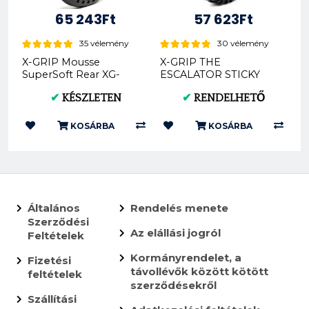
65 243Ft
57 623Ft
35 vélemény
30 vélemény
X-GRIP Mousse
X-GRIP THE
SuperSoft Rear XG-
ESCALATOR STICKY
1545
140/80-18 XG-2592
✔
KÉSZLETEN
✔
RENDELHETŐ
KOSÁRBA
KOSÁRBA
Általános
Rendelés menete
Szerződési
Az elállási jogról
Feltételek
Kormányrendelet, a
Fizetési
távollévők között kötött
feltételek
szerződésekről
Szállítási