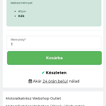
kedvezménnyel:
#Szín
Kék
Mennyiség
Kosárba
✔
Készleten
Akár
24 órán belül
nálad
Motoralkatrész
›
Webshop
›
Outlet
›
›