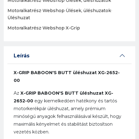
Motoralkatrész
Webshop
Ülések, üléshuzatok
Motoralkatrész
›
Webshop
›
Ülések, üléshuzatok
›
Üléshuzat
Motoralkatrész
›
Webshop
›
X-Grip
Leírás
X-GRIP BABOON'S BUTT üléshuzat XG-2652-
00
Az
X-GRIP BABOON'S BUTT üléshuzat XG-
2652-00
egy kiemelkedően hatékony és tartós
motorkerékpár üléshuzat, amely prémium
minőségű anyagok felhasználásával készült, hogy
maximális kényelmet és stabilitást biztosítson
vezetés közben.