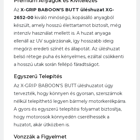
Prémium Anyagok és Kivitelezés
Az
X-GRIP BABOON'S BUTT üléshuzat XG-
2652-00
kiváló minőségű, kopásálló anyagból
készült, amely hosszú élettartamot biztosít, még
intenzív használat mellett is. A huzat anyaga
ellenáll az UV sugárzásnak, így hosszabb ideig
megőrzi eredeti színét és állapotát. Az üléshuzat
belső rétege puha és kényelmes, ezáltal csökkenti
a hosszú utak során fellépő fáradtságot.
Egyszerű Telepítés
Az X-GRIP BABOON'S BUTT üléshuzatot úgy
tervezték, hogy könnyen és gyorsan, szerszámok
nélkül telepíthető legyen bármely motorkerékpárra.
A gyors és egyszerű telepítési folyamat biztosítja,
hogy motorosok könnyedén cserélhessék a
huzatot, akár útközben is.
Vonzzák a Figyelmet