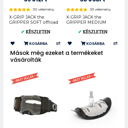
30 vélemény
33 vélemény
X-GRIP JACK the
X-GRIP JACK the
GRIPPER SOFT offroad
GRIPPER MEDIUM
hátsó gumi 140/80-18
offroad hátsó gumi
✔
KÉSZLETEN
✔
KÉSZLETEN
XG-2103
140/80-18 XG-2104
KOSÁRBA
KOSÁRBA
Mások még ezeket a termékeket
vásárolták