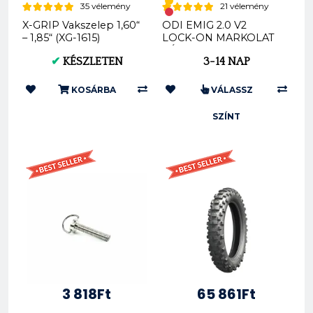
35 vélemény
21 vélemény
X-GRIP Vakszelep 1,60“
ODI EMIG 2.0 V2
– 1,85“ (XG-1615)
LOCK-ON MARKOLAT
KÉSZLET H36E2
✔
KÉSZLETEN
3-14 NAP
KOSÁRBA
VÁLASSZ
SZÍNT
3 818Ft
65 861Ft