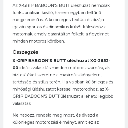
Az X-GRIP BABOON'S BUTT üléshuzat nemcsak
funkcionálisan kiváló, hanem egyben feltűnő
megjelenésű is. A különleges textúra és dizájn
igazán sportos és dinamikus külsőt kölcsönöz a
motornak, amely garantáltan felkelti a figyelmet
minden motoros körében.
Összegzés
X-GRIP BABOON'S BUTT üléshuzat XG-2652-
00
ideális választás minden motoros számára, aki
biztosítékot szeretne a maximális kényelem,
tartósság és stílus terén. Ha valóban különleges és
minőségi üléshuzatot keresel motorodhoz, az X-
GRIP BABOON'S BUTT üléshuzat a lehető legjobb
választás!
Ne habozz, rendeld meg most, és élvezd a
különleges motorozási élményt, amit ez az