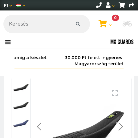
Ft
0
Mo
MX GUARDS
30.000 Ft felett ingyenes szállítás
Magyarország területén*.