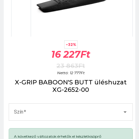
-32%
16 227Ft
23 863Ft
Nettó: 12 777Ft
X-GRIP BABOON'S BUTT üléshuzat
XG-2652-00
Szín
A következő változatok érhetők el készletkisöprő