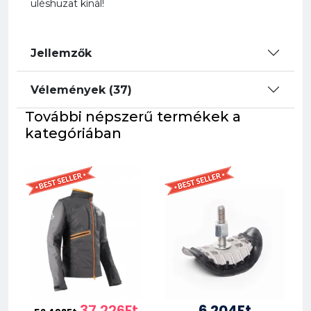
üléshuzat kínál!
Jellemzők
Vélemények (37)
További népszerű termékek a
kategóriában
37 226Ft
6 204Ft