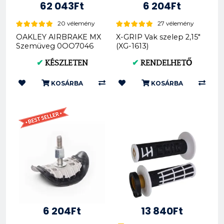
62 043Ft
6 204Ft
20 vélemény
27 vélemény
OAKLEY AIRBRAKE MX
X-GRIP Vak szelep 2,15"
Szemüveg 0OO7046
(XG-1613)
Tuff blocks gunmetal
✔
KÉSZLETEN
✔
RENDELHETŐ
black 7046C0
KOSÁRBA
KOSÁRBA
6 204Ft
13 840Ft