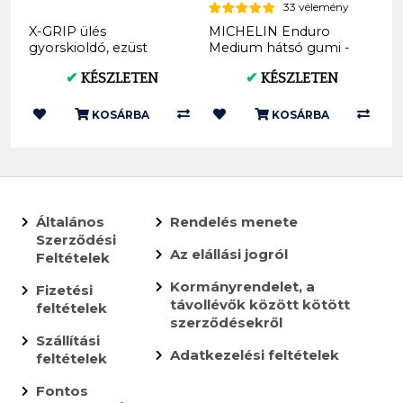
33 vélemény
X-GRIP ülés
MICHELIN Enduro
gyorskioldó, ezüst
Medium hátsó gumi -
M6x30mm XG-2661-
140/80-18 M/C 70R TT
✔
KÉSZLETEN
✔
KÉSZLETEN
002
(536997)
KOSÁRBA
KOSÁRBA
Általános
Rendelés menete
Szerződési
Az elállási jogról
Feltételek
Kormányrendelet, a
Fizetési
távollévők között kötött
feltételek
szerződésekről
Szállítási
Adatkezelési feltételek
feltételek
Fontos