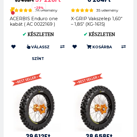
52 498Ft
-29%
26 vélemény
35 vélemény
ACERBIS Enduro one
X-GRIP Vakszelep 1,60“
kabát ( AC 0022169 )
– 1,85“ (XG-1615)
✔
KÉSZLETEN
✔
KÉSZLETEN
VÁLASSZ
KOSÁRBA
SZÍNT
39 612Ft
38 658Ft