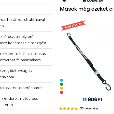
KOSÁRBA
Mások még ezeket a 
da, hullámos struktúrával
an
felsőrész, amely erős
nem korlátozza a mozgást
sre méretezett szintetikus
otocross felhasználásra
eszes, biztonságos
lésalapra
tocross motorkerékpárok
11 906Ft
ém enduró, motocross
s terep
33 vélemény