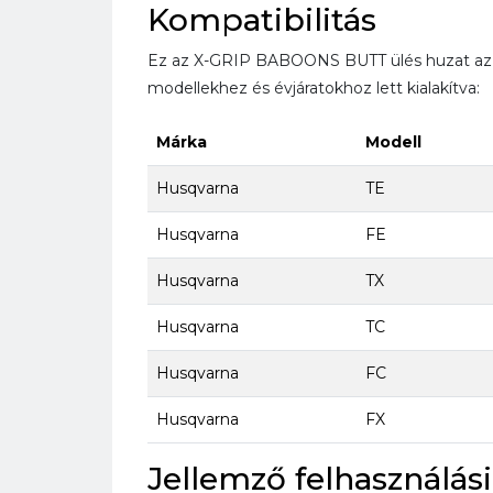
Kompatibilitás
Ez az X-GRIP BABOONS BUTT ülés huzat az a
modellekhez és évjáratokhoz lett kialakítva:
Márka
Modell
Husqvarna
TE
Husqvarna
FE
Husqvarna
TX
Husqvarna
TC
Husqvarna
FC
Husqvarna
FX
Jellemző felhasználási