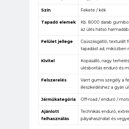
Szín
Fekete / kék
Tapadó elemek
Kb. 8000 darab gumibor
az ülés hátsó harmadáb
Felület jellege
Csúszásgátló, texturált 
tapadást ad, miközben 
Kivitel
Kopásálló, nagy terhelé
ülésborítás enduró és m
Felszerelés
Varrt gumis szegély a f
illeszkedéshez a gyári ü
Járműkategória
Off-road / enduró / mo
Ajánlott
Technikás enduró, extr
felhasználás
pályahasználat és vegye