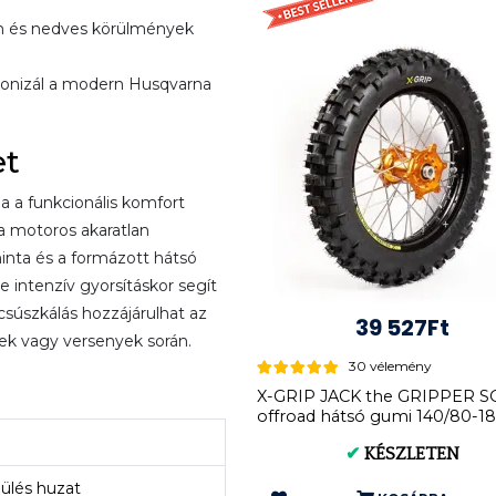
ban és nedves körülmények
monizál a modern Husqvarna
et
 a funkcionális komfort
 a motoros akaratlan
inta és a formázott hátsó
e intenzív gyorsításkor segít
csúszkálás hozzájárulhat az
39 527Ft
ek vagy versenyek során.
30 vélemény
X-GRIP JACK the GRIPPER S
offroad hátsó gumi 140/80-18
2103
✔
KÉSZLETEN
ülés huzat