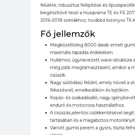
felülete, robusztus felépítése és típusspecifik
kiegészítővé teszi a Husqvarna TE és FE 201
2016–2018 szériákhoz, továbbá bizonyos TX 
Fő jellemzők
Megközelítőleg 8000 darab emelt gumibo
maximális tapadás érdekében.
Hullámos, úgynevezett wave-struktúra 
még jobb megtámasztásért, amikor a mo
csúszik.
Nagy súrlódású felület, amely növeli a sta
fékezésnél, emelkedőkön és lejtőkön.
Kopás- és szakadásálló, nagy igénybevé
enduró és motocross használathoz.
A csúszás jelentős csökkentésével segít 
tartásában és a magabiztos motorirányí
Varrott gumis perem a gyors, tiszta fel