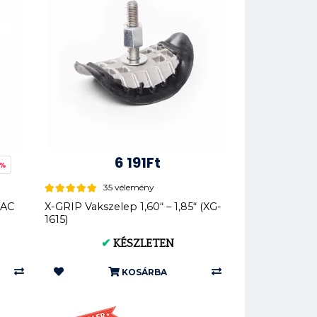
6 191Ft
9%
35 vélemény
 AC
X-GRIP Vakszelep 1,60“ – 1,85“ (XG-
1615)
✔
KÉSZLETEN
KOSÁRBA