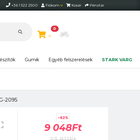
+36 1 522 2500
Fiókom
Kosár
Pénztár
0
Motor beállítása
észítők
Gumik
Egyéb felszerelések
STARK VARG
XG-2095
-62%
9 048Ft
23 811Ft