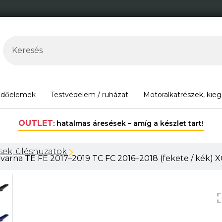
édőelemek
Testvédelem / ruházat
Motoralkatrészek, kieg
30.000 Ft felett ingyenes szállítás Magyarország területén*.
sek, üléshuzatok
na TE FE 2017–2019 TC FC 2016–2018 (fekete / kék) 