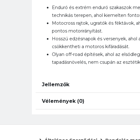
Enduró és extrém enduró szakaszok me
technikás terepen, ahol kiemelten fonto
Motocross rajtok, ugratók és féktávok, aho
pontos motorirányítást.
Hosszú edzésnapok és versenyek, ahol a
csökkentheti a motoros kifáradását.
Olyan off-road építések, ahol az elsődleg
tapadásnövelés, nem csupán az esztétikai
Jellemzők
Vélemények (0)