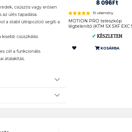
8 096Ft
redek, csúszós vagy erősen
19 vélemény
s az ülés tapadása.
MOTION PRO teleszkóp
l a stabil üléspozíció segíti a
légtelenítő (KTM SX SXF EXC
SMCR) M4*0....
✔
KÉSZLETEN
 kisebb csúszkálás
KOSÁRBA
es cél a funkcionális
 átalakítás.