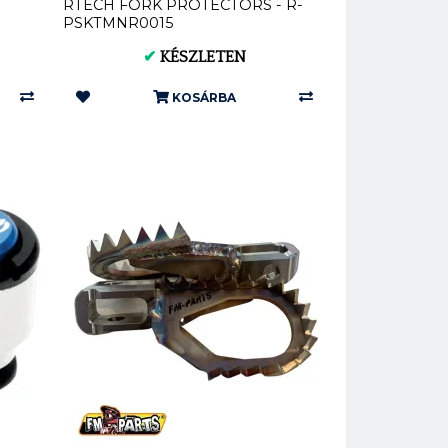
RTECH FORK PROTECTORS - R-
PSKTMNR0015
✔
KÉSZLETEN
KOSÁRBA