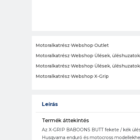
Motoralkatrész
›
Webshop
›
Outlet
Motoralkatrész
›
Webshop
›
Ülések, üléshuzatok
Motoralkatrész
›
Webshop
›
Ülések, üléshuzatok
Motoralkatrész
›
Webshop
›
X-Grip
Leírás
Termék áttekintés
Az X-GRIP BABOONS BUTT fekete / kék ülés 
Husqvarna enduró és motocross modellekhez