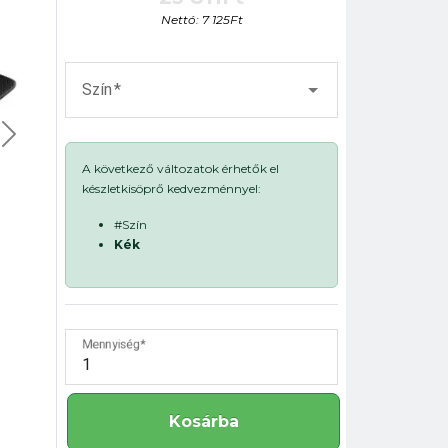
Nettó: 7 125Ft
Szín
A következő változatok érhetők el
készletkisöprő kedvezménnyel:
#Szín
Kék
Mennyiség
Kosárba