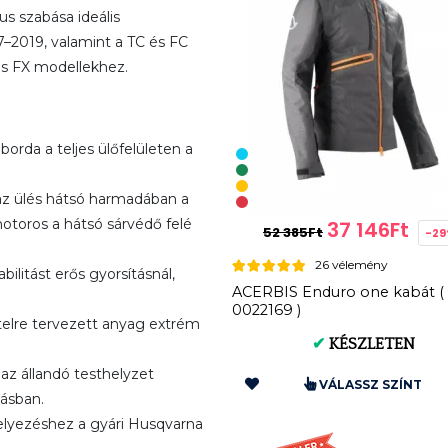
us szabása ideális
7–2019, valamint a TC és FC
és FX modellekhez.
rda a teljes ülőfelületen a
az ülés hátsó harmadában a
toros a hátsó sárvédő felé
37 146Ft
52 385Ft
-2
26 vélemény
bilitást erős gyorsításnál,
ACERBIS Enduro one kabát (
0022169 )
telre tervezett anyag extrém
✔
KÉSZLETEN
az állandó testhelyzet
VÁLASSZ SZÍNT
tásban.
helyezéshez a gyári Husqvarna