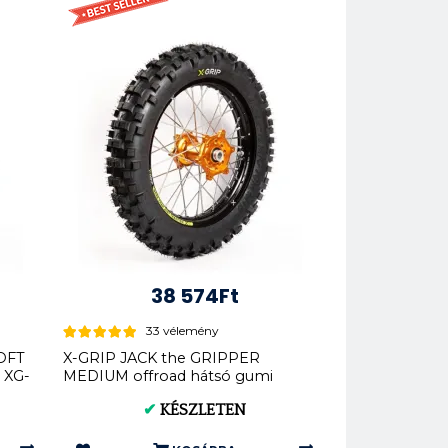
38 574Ft
33 vélemény
OFT
X-GRIP JACK the GRIPPER
 XG-
MEDIUM offroad hátsó gumi
140/80-18 XG-2104
✔
KÉSZLETEN