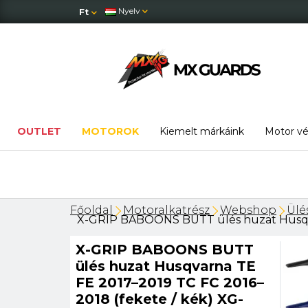
Nyelv
Ft
OUTLET
MOTOROK
Kiemelt márkáink
Motor v
Főoldal
Motoralkatrész
Webshop
Ülé
X-GRIP BABOONS BUTT ülés huzat Husqvar
X-GRIP BABOONS BUTT
ülés huzat Husqvarna TE
FE 2017–2019 TC FC 2016–
2018 (fekete / kék) XG-