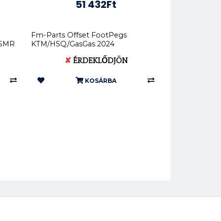
51 432Ft
Fm-Parts Offset FootPegs
 SMR
KTM/HSQ/GasGas 2024
FM032KTM24
✘
ÉRDEKLŐDJÖN
KOSÁRBA