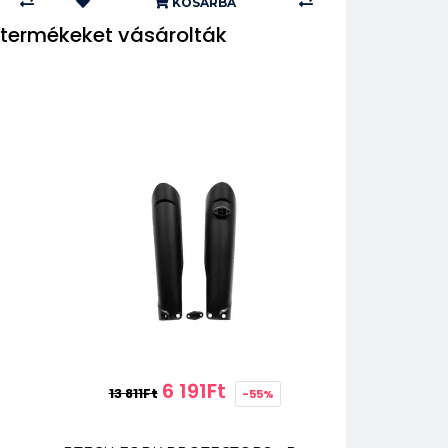
KOSÁRBA
termékeket vásárolták
6 191Ft
13 811Ft
-55%