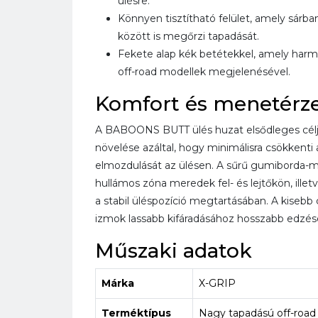
ülésre.
Könnyen tisztítható felület, amely sár
között is megőrzi tapadását.
Fekete alap kék betétekkel, amely har
off-road modellek megjelenésével.
Komfort és menetérz
A BABOONS BUTT ülés huzat elsődleges célja
növelése azáltal, hogy minimálisra csökkenti
elmozdulását az ülésen. A sűrű gumiborda-m
hullámos zóna meredek fel- és lejtőkön, illetv
a stabil üléspozíció megtartásában. A kisebb 
izmok lassabb kifáradásához hosszabb edzés
Műszaki adatok
Márka
X-GRIP
Terméktípus
Nagy tapadású off-road 