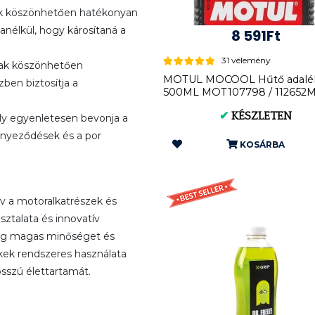
nek köszönhetően hatékonyan
 anélkül, hogy károsítaná a
8 591Ft
31 vélemény
nak köszönhetően
MOTUL MOCOOL Hűtő adalé
ben biztosítja a
500ML MOT107798 / 112652
✔
KÉSZLETEN
ely egyenletesen bevonja a
nnyeződések és a por
KOSÁRBA
 a motoralkatrészek és
ztalata és innovatív
ndig magas minőséget és
ek rendszeres használata
osszú élettartamát.