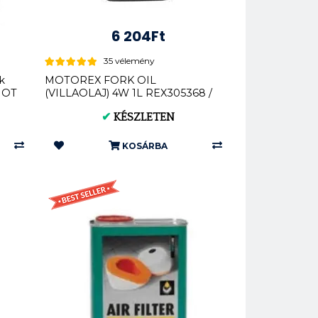
6 204Ft
35 vélemény
k
MOTOREX FORK OIL
MOT
(VILLAOLAJ) 4W 1L REX305368 /
306404REX
✔
KÉSZLETEN
KOSÁRBA