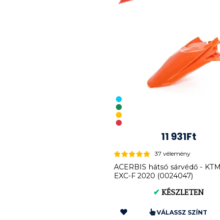
11 931Ft
37 vélemény
ACERBIS hátsó sárvédő - KT
EXC-F 2020 (0024047)
✔
KÉSZLETEN
VÁLASSZ SZÍNT