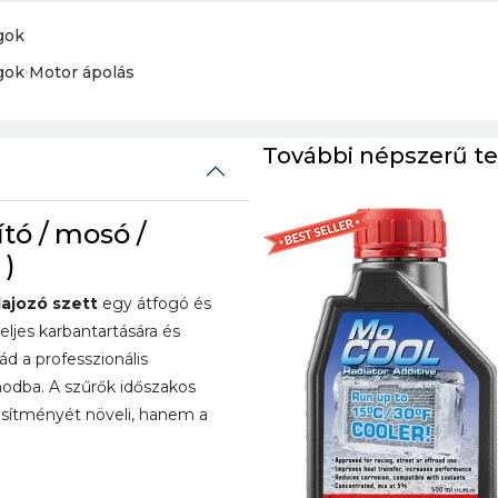
gok
gok
›
Motor ápolás
További népszerű t
tó / mosó /
 )
lajozó szett
egy átfogó és
ljes karbantartására és
d a professzionális
nodba. A szűrők időszakos
jesítményét növeli, hanem a