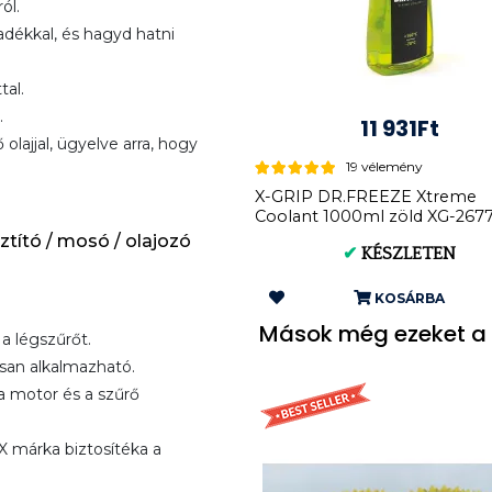
ól.
adékkal, és hagyd hatni
tal.
.
11 931Ft
olajjal, ügyelve arra, hogy
19 vélemény
X-GRIP DR.FREEZE Xtreme
Coolant 1000ml zöld XG-267
tító / mosó / olajozó
✔
KÉSZLETEN
KOSÁRBA
Mások még ezeket a 
 a légszűrőt.
san alkalmazható.
a motor és a szűrő
márka biztosítéka a