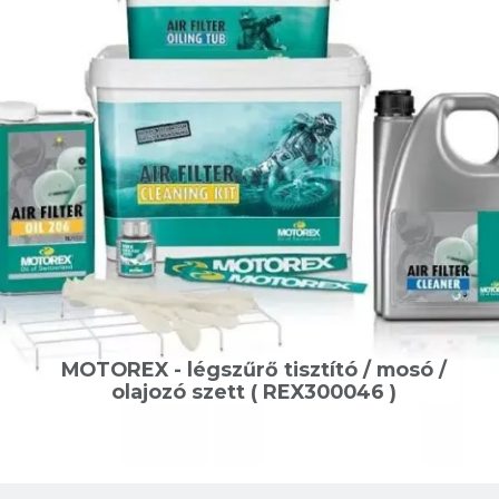
MOTOREX - légszűrő tisztító / mosó /
olajozó szett ( REX300046 )