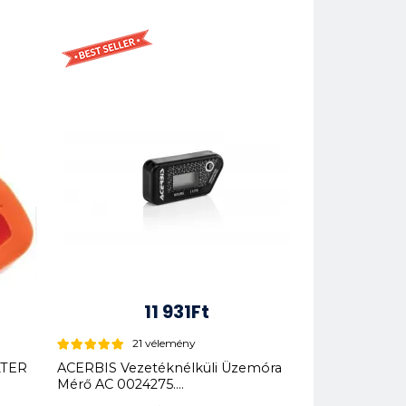
11 931Ft
21 vélemény
LTER
ACERBIS Vezetéknélküli Üzemóra
Mérő AC 0024275....