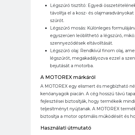
Légszűrő tisztító: Egyedi összetételé
távolítja el a kosz- és olajmaradványokat
szűrőt.
Légszűrő mosás: Különleges formulájá
egyszerűen leöblíthető a légszűrő, miköz
szennyeződések eltávolítását.
Légszűrő olaj: Rendkívül finom olaj, am
légszűrőt, megakadályozva ezzel a sze
bejutását a motorba.
A MOTOREX márkáról
A MOTOREX egy elismert és megbízható név
kenőanyagok piacán. A cég hosszú távú tapas
fejlesztései biztosítják, hogy termékeik mi
teljesítményt nyújtanak. A MOTOREX termék
biztosítja a motor optimális működését és h
Használati útmutató