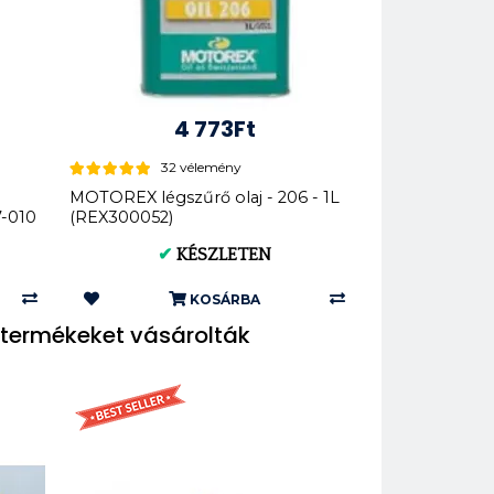
4 773Ft
32 vélemény
MOTOREX légszűrő olaj - 206 - 1L
7-010
(REX300052)
✔
KÉSZLETEN
KOSÁRBA
termékeket vásárolták