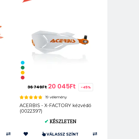
20 045Ft
36 749Ft
-45%
19 vélemény
M
ACERBIS - X-FACTORY kézvédő
(0022397)
✔
KÉSZLETEN
VÁLASSZ SZÍNT