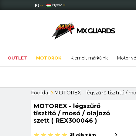
Nyelv
Ft
OUTLET
MOTOROK
Kiemelt márkáink
Motor v
Főoldal
MOTOREX - légszűrő tisztító / mos
MOTOREX - légszűrő
tisztító / mosó / olajozó
szett ( REX300046 )
35 vélemény