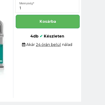
Mennyiség
Kosárba
4db
✔
Készleten
Akár
24 órán belül
nálad