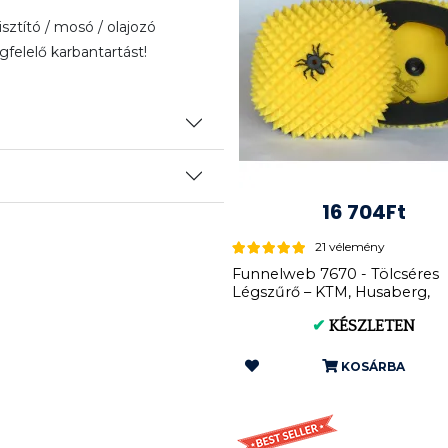
tító / mosó / olajozó
felelő karbantartást!
16 704Ft
21 vélemény
Funnelweb 7670 - Tölcséres
Légszűrő – KTM, Husaberg,
Husqvar...
✔
KÉSZLETEN
KOSÁRBA