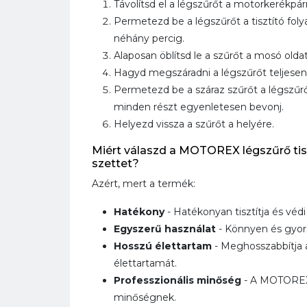
Távolítsd el a légszűrőt a motorkerékpárr
Permetezd be a légszűrőt a tisztító foly
néhány percig.
Alaposan öblítsd le a szűrőt a mosó oldat
Hagyd megszáradni a légszűrőt teljesen
Permetezd be a száraz szűrőt a légszűrő 
minden részt egyenletesen bevonj.
Helyezd vissza a szűrőt a helyére.
Miért válaszd a MOTOREX légszűrő tisz
szettet?
Azért, mert a termék:
Hatékony
- Hatékonyan tisztítja és védi
Egyszerű használat
- Könnyen és gyor
Hosszú élettartam
- Meghosszabbítja 
élettartamát.
Professzionális minőség
- A MOTOREX 
minőségnek.