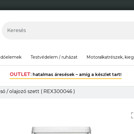
édőelemek
Testvédelem / ruházat
Motoralkatrészek, kieg
30.000 Ft felett ingyenes szállítás Magyarország területén*.
ó / olajozó szett ( REX300046 )