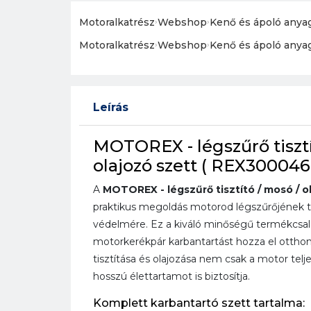
Motoralkatrész
›
Webshop
›
Kenő és ápoló anya
Motoralkatrész
›
Webshop
›
Kenő és ápoló anya
Leírás
MOTOREX - légszűrő tisztí
olajozó szett ( REX300046
A
MOTOREX - légszűrő tisztító / mosó / o
praktikus megoldás motorod légszűrőjének te
védelmére. Ez a kiváló minőségű termékcsalá
motorkerékpár karbantartást hozza el ottho
tisztítása és olajozása nem csak a motor tel
hosszú élettartamot is biztosítja.
Komplett karbantartó szett tartalma: