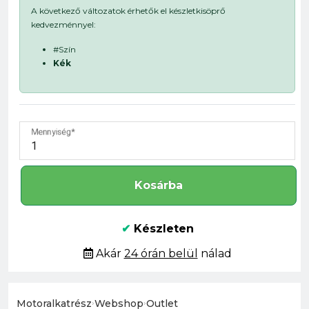
A következő változatok érhetők el készletkisöprő
kedvezménnyel:
#Szín
Kék
Mennyiség
Kosárba
✔
Készleten
Akár
24 órán belül
nálad
Motoralkatrész
›
Webshop
›
Outlet