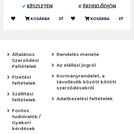
(KTM SX SXF EXC SMR
KTM/HSQ/GasGas 2024
✔
KÉSZLETEN
✘
ÉRDEKLŐDJÖN
SMCR) M4*0....
FM032KTM24
KOSÁRBA
KOSÁRBA
Általános
Rendelés menete
Szerződési
Az elállási jogról
Feltételek
Kormányrendelet, a
Fizetési
távollévők között kötött
feltételek
szerződésekről
Szállítási
Adatkezelési feltételek
feltételek
Fontos
tudnivalók /
Gyakori
kérdések