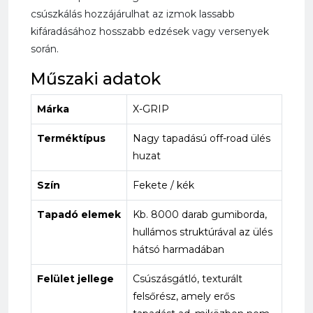
csúszkálás hozzájárulhat az izmok lassabb
kifáradásához hosszabb edzések vagy versenyek
során.
Műszaki adatok
Márka
X-GRIP
Terméktípus
Nagy tapadású off-road ülés
huzat
Szín
Fekete / kék
Tapadó elemek
Kb. 8000 darab gumiborda,
hullámos struktúrával az ülés
hátsó harmadában
Felület jellege
Csúszásgátló, texturált
felsőrész, amely erős