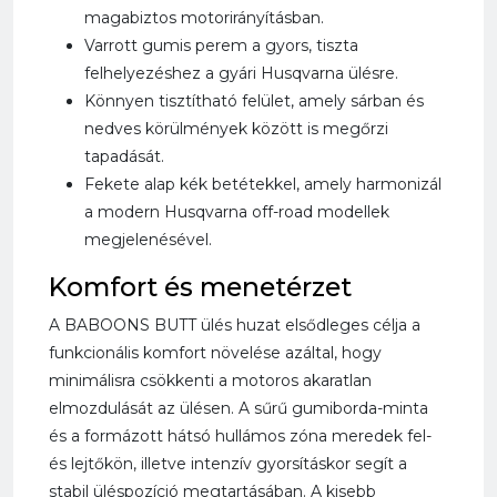
magabiztos motorirányításban.
Varrott gumis perem a gyors, tiszta
felhelyezéshez a gyári Husqvarna ülésre.
Könnyen tisztítható felület, amely sárban és
nedves körülmények között is megőrzi
tapadását.
Fekete alap kék betétekkel, amely harmonizál
a modern Husqvarna off-road modellek
megjelenésével.
Komfort és menetérzet
A BABOONS BUTT ülés huzat elsődleges célja a
funkcionális komfort növelése azáltal, hogy
minimálisra csökkenti a motoros akaratlan
elmozdulását az ülésen. A sűrű gumiborda-minta
és a formázott hátsó hullámos zóna meredek fel-
és lejtőkön, illetve intenzív gyorsításkor segít a
stabil üléspozíció megtartásában. A kisebb