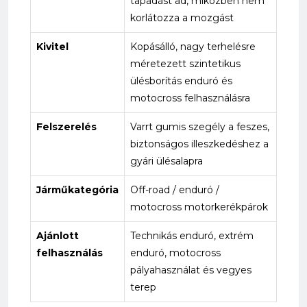
tapadást ad, miközben nem
korlátozza a mozgást
Kivitel
Kopásálló, nagy terhelésre
méretezett szintetikus
ülésborítás enduró és
motocross felhasználásra
Felszerelés
Varrt gumis szegély a feszes,
biztonságos illeszkedéshez a
gyári ülésalapra
Járműkategória
Off-road / enduró /
motocross motorkerékpárok
Ajánlott
Technikás enduró, extrém
felhasználás
enduró, motocross
pályahasználat és vegyes
terep