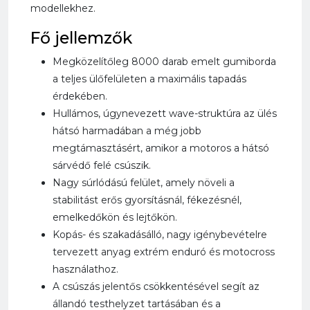
modellekhez.
Fő jellemzők
Megközelítőleg 8000 darab emelt gumiborda
a teljes ülőfelületen a maximális tapadás
érdekében.
Hullámos, úgynevezett wave-struktúra az ülés
hátsó harmadában a még jobb
megtámasztásért, amikor a motoros a hátsó
sárvédő felé csúszik.
Nagy súrlódású felület, amely növeli a
stabilitást erős gyorsításnál, fékezésnél,
emelkedőkön és lejtőkön.
Kopás- és szakadásálló, nagy igénybevételre
tervezett anyag extrém enduró és motocross
használathoz.
A csúszás jelentős csökkentésével segít az
állandó testhelyzet tartásában és a