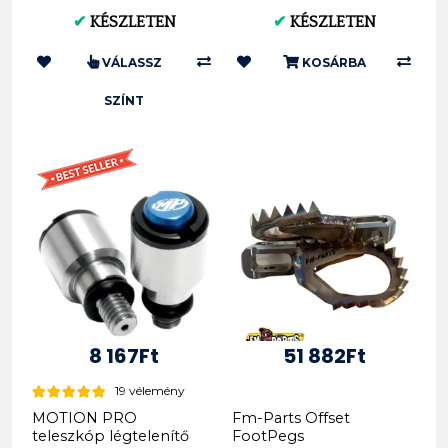
darab) (0009266)
PSKTMNR0015
✔
KÉSZLETEN
✔
KÉSZLETEN
VÁLASSZ
KOSÁRBA
SZÍNT
8 167Ft
51 882Ft
19 vélemény
MOTION PRO
Fm-Parts Offset
teleszkóp légtelenítő
FootPegs