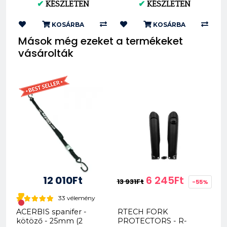
✔
KÉSZLETEN
✔
KÉSZLETEN
XG-2103
140/80-18 XG-2104
KOSÁRBA
KOSÁRBA
Mások még ezeket a termékeket
vásárolták
12 010Ft
6 245Ft
13 931Ft
-55%
33 vélemény
ACERBIS spanifer -
RTECH FORK
kötöző - 25mm (2
PROTECTORS - R-