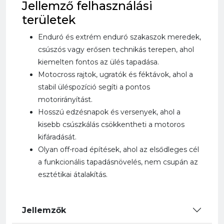
Jellemző felhasználási
területek
Enduró és extrém enduró szakaszok meredek,
csúszós vagy erősen technikás terepen, ahol
kiemelten fontos az ülés tapadása.
Motocross rajtok, ugratók és féktávok, ahol a
stabil üléspozíció segíti a pontos
motorirányítást.
Hosszú edzésnapok és versenyek, ahol a
kisebb csúszkálás csökkentheti a motoros
kifáradását.
Olyan off-road építések, ahol az elsődleges cél
a funkcionális tapadásnövelés, nem csupán az
esztétikai átalakítás.
Jellemzők