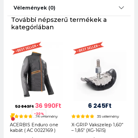
Vélemények (0)
További népszerű termékek a
kategóriában
36 990Ft
6 245Ft
52 843Ft
-30%
26 vélemény
35 vélemény
ACERBIS Enduro one
X-GRIP Vakszelep 1,60“
kabát ( AC 0022169 )
– 1,85“ (XG-1615)