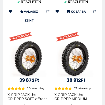
✔
KÉSZLETEN
✔
KÉSZLETEN
VÁLASSZ
KOSÁRBA
SZÍNT
39 872Ft
38 912Ft
30 vélemény
33 vélemény
X-GRIP JACK the
X-GRIP JACK the
GRIPPER SOFT offroad
GRIPPER MEDIUM
hátsó gumi 140/80-18
offroad hátsó gumi