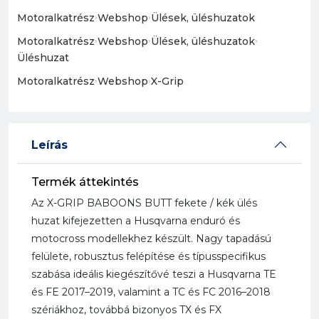
Motoralkatrész
›
Webshop
›
Ülések, üléshuzatok
Motoralkatrész
›
Webshop
›
Ülések, üléshuzatok
›
Üléshuzat
Motoralkatrész
›
Webshop
›
X-Grip
Leírás
Termék áttekintés
Az X-GRIP BABOONS BUTT fekete / kék ülés
huzat kifejezetten a Husqvarna enduró és
motocross modellekhez készült. Nagy tapadású
felülete, robusztus felépítése és típusspecifikus
szabása ideális kiegészítővé teszi a Husqvarna TE
és FE 2017–2019, valamint a TC és FC 2016–2018
szériákhoz, továbbá bizonyos TX és FX