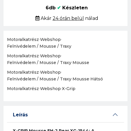
6db
✔
Készleten
Akár
24 órán belül
nálad
Motoralkatrész
›
Webshop
›
Felnivédelem / Mousse / Traxy
Motoralkatrész
›
Webshop
›
Felnivédelem / Mousse / Traxy
›
Mousse
Motoralkatrész
›
Webshop
›
Felnivédelem / Mousse / Traxy
›
Mousse
›
Hátsó
Motoralkatrész
›
Webshop
›
X-Grip
Leírás
X-GRIP Mousse EH-2 Rear XG-1544: A