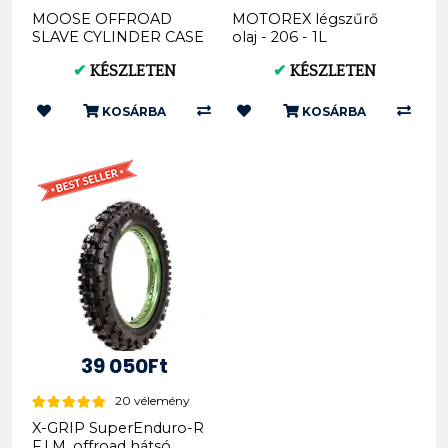
MOOSE OFFROAD
MOTOREX légszűrő
SLAVE CYLINDER CASE
olaj - 206 - 1L
SAVER ALUMINUM
(REX300052)
✔
KÉSZLETEN
✔
KÉSZLETEN
ANODIZED BLACK
HUSQVARNA KTM FC
FX E...
KOSÁRBA
KOSÁRBA
39 050Ft
20 vélemény
X-GRIP SuperEnduro-R
F.I.M. offroad hátsó