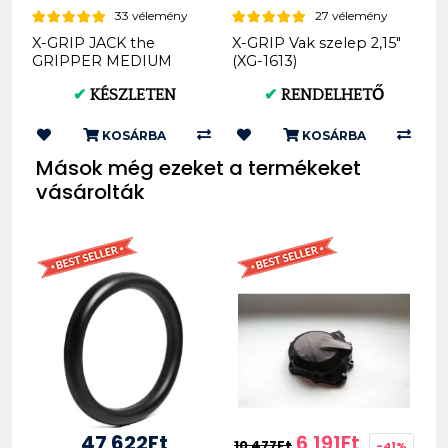
33 vélemény
27 vélemény
X-GRIP JACK the
X-GRIP Vak szelep 2,15"
GRIPPER MEDIUM
(XG-1613)
offroad hátsó gumi
✔
KÉSZLETEN
✔
RENDELHETŐ
140/80-18 XG-2104
KOSÁRBA
KOSÁRBA
Mások még ezeket a termékeket
vásárolták
47 622Ft
6 191Ft
10 477Ft
-41%