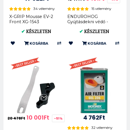
34 vélemény
15 vélemény
X-GRIP Mousse EV-2
ENDUROHOG
Front XG-1543
Gyújtásdekni védő -
KTM EXC 450/500 -
✔
KÉSZLETEN
✔
KÉSZLETEN
2012 - 2016 1000...
KOSÁRBA
KOSÁRBA
10 001Ft
4 762Ft
20 478Ft
-51%
32 vélemény