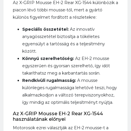
Az X-GRIP Mousse EH-2 Rear XG-1544 különbözik a
piacon lévő többi mousse-től, mert a gyártó
különös figyelmet fordított a részletekre:
Speciális összetétel:
Az innovatív
anyagösszetétel biztosítja a tökéletes
egyensúlyt a tartósság és a teljesítmény
között.
Könnyű szerelhetőség:
Az EH-2 mousse
egyszerűen és gyorsan szerelhető, így időt
takaríthatsz meg a karbantartás során.
Rendkívüli rugalmasság:
A mousse
különleges rugalmassága lehetővé teszi, hogy
alkalmazkodjon a változó terepviszonyokhoz,
így mindig az optimális teljesítményt nyújtja.
Az X-GRIP Mousse EH-2 Rear XG-1544
használatának előnyei
Motorosok ezrei választják az EH-2 mousse-t a