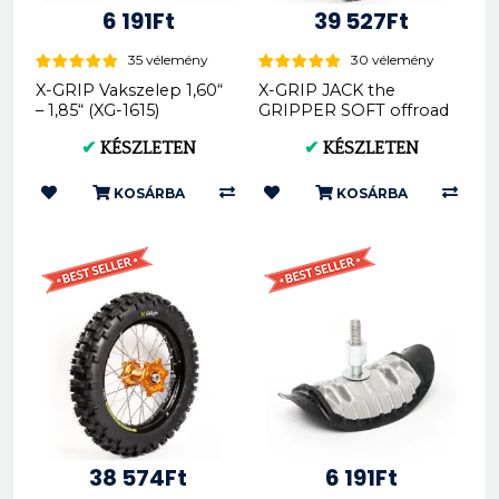
6 191Ft
39 527Ft
35 vélemény
30 vélemény
X-GRIP Vakszelep 1,60“
X-GRIP JACK the
– 1,85“ (XG-1615)
GRIPPER SOFT offroad
hátsó gumi 140/80-18
✔
KÉSZLETEN
✔
KÉSZLETEN
XG-2103
KOSÁRBA
KOSÁRBA
38 574Ft
6 191Ft