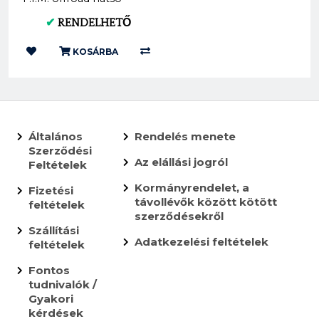
gumi 140/80-18 SOFT
✔
RENDELHETŐ
(XG-1594)
KOSÁRBA
Általános
Rendelés menete
Szerződési
Az elállási jogról
Feltételek
Kormányrendelet, a
Fizetési
távollévők között kötött
feltételek
szerződésekről
Szállítási
Adatkezelési feltételek
feltételek
Fontos
tudnivalók /
Gyakori
kérdések