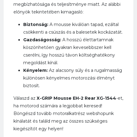
megbízhatósága és teljesítménye miatt. Az alábbi
előnyök tekintetében kimagasló:
Biztonság:
A mousse kiválóan tapad, ezáltal
csökkenti a csúszás és a balesetek kockázatát.
Gazdaságosság:
A hosszú élettartamnak
köszönhetően gyakran kevesebbszer kell
cserélni, így hosszú távon költséghatékony
megoldást kínál.
Kényelem:
Az alacsony súly és a rugalmasság
különösen kényelmes motorozási élményt
biztosít.
Válaszd az
X-GRIP Mousse EH-2 Rear XG-1544
-et,
ha motorod számára a legjobbat keresed!
Böngészd tovább motoralkatrész webshopunk
kínálatát és találd meg az összes szükséges
kiegészítőt egy helyen!