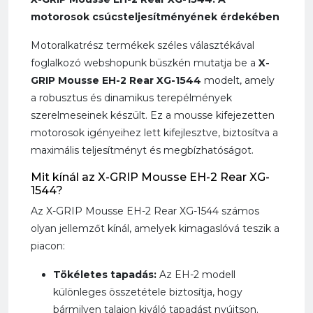
motorosok csúcsteljesítményének érdekében
Motoralkatrész termékek széles választékával
foglalkozó webshopunk büszkén mutatja be a
X-
GRIP Mousse EH-2 Rear XG-1544
modelt, amely
a robusztus és dinamikus terepélmények
szerelmeseinek készült. Ez a mousse kifejezetten
motorosok igényeihez lett kifejlesztve, biztosítva a
maximális teljesítményt és megbízhatóságot.
Mit kínál az X-GRIP Mousse EH-2 Rear XG-
1544?
Az X-GRIP Mousse EH-2 Rear XG-1544 számos
olyan jellemzőt kínál, amelyek kimagaslóvá teszik a
piacon:
Tökéletes tapadás:
Az EH-2 modell
különleges összetétele biztosítja, hogy
bármilyen talajon kiváló tapadást nyújtson.