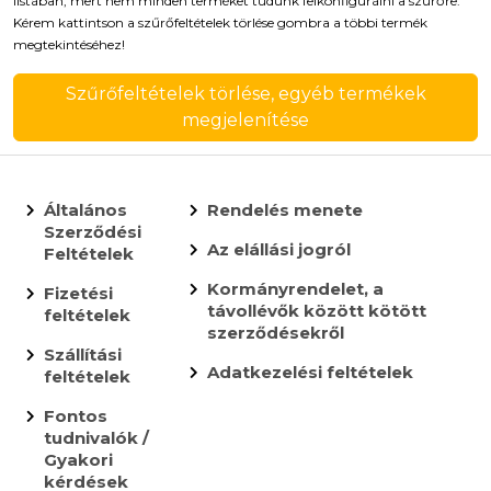
listában, mert nem minden terméket tudunk felkonfigurálni a szűrőre.
Kérem kattintson a szűrőfeltételek törlése gombra a többi termék
megtekintéséhez!
Szűrőfeltételek törlése, egyéb termékek
megjelenítése
Általános
Rendelés menete
Szerződési
Az elállási jogról
Feltételek
Kormányrendelet, a
Fizetési
távollévők között kötött
feltételek
szerződésekről
Szállítási
Adatkezelési feltételek
feltételek
Fontos
tudnivalók /
Gyakori
kérdések