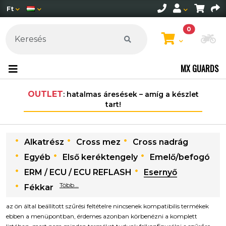
Ft
0
Mo
MX GUARDS
OUTLET
: hatalmas áresések – amíg a készlet
tart!
Alkatrész
Cross mez
Cross nadrág
Egyéb
Első keréktengely
Emelő/befogó
ERM / ECU / ECU REFLASH
Esernyő
Több...
Fékkar
az ön által beállított szűrési feltételre nincsenek kompatibilis termékek
ebben a menüpontban, érdemes azonban körbenézni a komplett