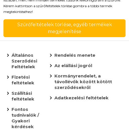
listában, mert nem minden terméket tudunk felkonfigurálni a szűrőre.
Kérem kattintson a szűrőfeltételek törlése gombra a többi termék
megtekintéséhez!
Szűrőfeltételek törlése, egyéb termékek
megjelenítése
Általános
Rendelés menete
Szerződési
Az elállási jogról
Feltételek
Kormányrendelet, a
Fizetési
távollévők között kötött
feltételek
szerződésekről
Szállítási
Adatkezelési feltételek
feltételek
Fontos
tudnivalók /
Gyakori
kérdések