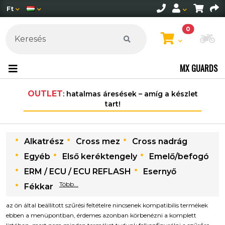
Ft
0
Mo
MX GUARDS
OUTLET
: hatalmas áresések – amíg a készlet
tart!
Alkatrész
Cross mez
Cross nadrág
Egyéb
Első keréktengely
Emelő/befogó
ERM / ECU / ECU REFLASH
Esernyő
Több...
Fékkar
az ön által beállított szűrési feltételre nincsenek kompatibilis termékek
ebben a menüpontban, érdemes azonban körbenézni a komplett